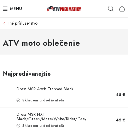
Prejsť
Hľad
na
obsah
Iné príslušenstvo
PNEUMATIKY
DISKY
ATV moto oblečenie
ROZŠIROVACIE PODLOŽKY
NÁHRADNÉ DIELY NA ŠTVORKOLKY
Najpredávanejšie
OCHRANNÉ RÁMY
Dress MSR Axxis Trapped Black
45 €
KUFRE A BOXY
Skladom u dodávateľa
KRYTY PODVOZKU
Dress MSR NXT
Black/Green/Maze/White/Rider/Grey
45 €
Skladom u dodávateľa