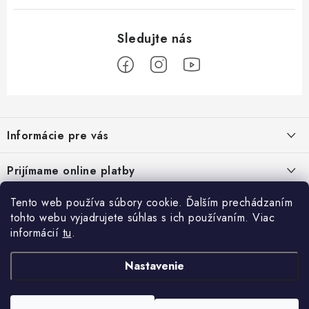
Z
á
Informácie pre vás
p
ä
Podmienky ochrany osobných údajov
Prijímame online platby
t
Všeobecné obchodné podmienky
i
Tento web používa súbory cookie. Ďalším prechádzaním
Prihlásenie
e
Reklamačný poriadok - formulár
tohto webu vyjadrujete súhlas s ich používaním. Viac
E-mail
informácií
tu
.
Facebook
Kontakt
Nastavenie
Posledné hodnotenie produktov
Heslo