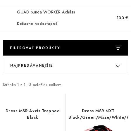
NÁVLEKY TLMIČOV
QUAD bunda WORKER Achiles
NAVIJAKY COME UP WARN
100 €
Dočasne nedostupné
OLEJE MAXIMA A FILTRE
ROZŠIROVACIE PLASTY BLATNÍKOV
FILTROVAŤ PRODUKTY
V
R
PRÍVESY - VOZÍKY
NAJPREDÁVANEJŠIE
ý
a
p
d
RADLICE NA SNEH - PLUHY
i
e
Stránka
1
z
1
-
3
položiek celkom
PRILBY LS2
s
n
p
i
ŠTVORKOLKY
r
e
Dress MSR Axxis Trapped
Dress MSR NXT
o
p
Black
Black/Green/Maze/White/Ri
NOVINKY
d
r