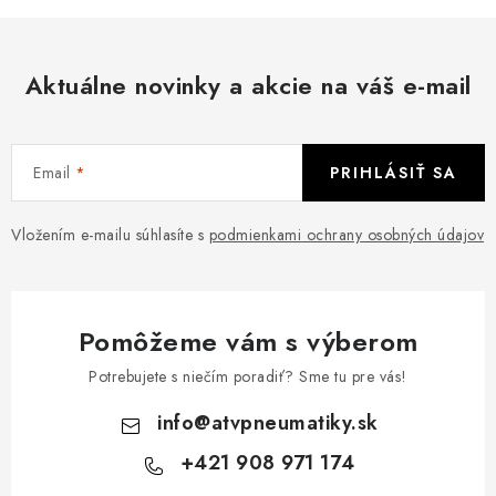
k
y
v
Aktuálne novinky a akcie na váš e-mail
ý
p
i
Email
PRIHLÁSIŤ SA
s
u
Vložením e-mailu súhlasíte s
podmienkami ochrany osobných údajov
Pomôžeme vám s výberom
Potrebujete s niečím poradiť? Sme tu pre vás!
info
@
atvpneumatiky.sk
+421 908 971 174