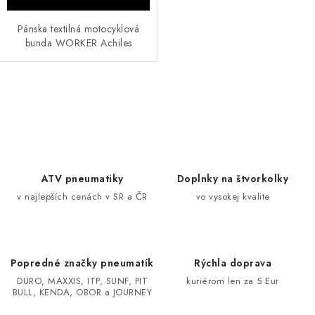
Pánska textilná motocyklová
bunda WORKER Achiles
O
v
l
á
d
ATV pneumatiky
Doplnky na štvorkolky
a
v najlepších cenách v SR a ČR
vo vysokej kvalite
c
i
e
Popredné značky pneumatík
Rýchla doprava
p
DURO, MAXXIS, ITP, SUNF, PIT
kuriérom len za 5 Eur
r
BULL, KENDA, OBOR a JOURNEY
v