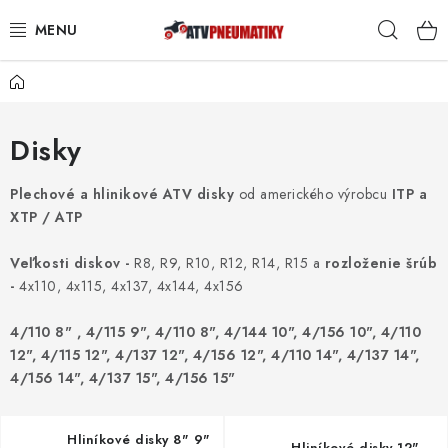
Prejsť
Hľad
na
obsah
Domov
PNEUMATIKY
DISKY
Disky
ROZŠIROVACIE PODLOŽKY
Plechové a hlinikové ATV disky
od amerického výrobcu
ITP a
XTP / ATP
NÁHRADNÉ DIELY NA ŠTVORKOLKY
Veľkosti diskov -
R8, R9, R10, R12, R14, R15 a
rozloženie šrúb
-
4x110, 4x115, 4x137, 4x144, 4x156
OCHRANNÉ RÁMY
4/110 8" , 4/115 9", 4/110 8", 4/144 10", 4/156 10", 4/110
KUFRE A BOXY
12", 4/115 12", 4/137 12", 4/156 12", 4/110 14", 4/137 14",
4/156 14", 4/137 15", 4/156 15"
KRYTY PODVOZKU
Hliníkové disky 8" 9"
Hliníkové disky 12"