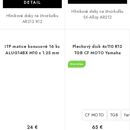
DETAIL
Hlinikové disky na štvorkolku
Hlinikové disky na štvorkolku
SX-Alloy AR212
AR212 R12
ITP matice konusové 16 ks
Plechový disk 4x110 R12
ALUG14BX M10 x 1.25 mm
TGB CF MOTO Yamaha
Novinka
CF MOTO
TGB
Ya
24 €
65 €