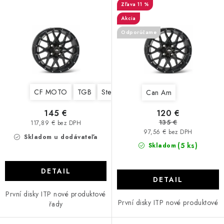
r
d
11 %
o
u
Akcia
CF MOTO CFORCE X850/X1000
d
k
Odporúčame
u
t
POLARIS SPORTSMAN RZR 1000
k
o
t
v
LINHAI 400/500/M550/650
o
CF MOTO
TGB
Stels
Yamaha
Suzuki
Kawasaki
Can Am
v
TGB BLADE 600/1000 LT LTX
145 €
120 €
135 €
117,89 € bez DPH
SEGWAY SNARLER AT6 AT5
97,56 € bez DPH
Skladom u dodávateľa
(5 ks)
Skladom
Podmienky ochrany osobných údajov
Všeobecné obchodné podmienky
DETAIL
DETAIL
Reklamačný poriadok - formulár
Kontakt
První disky ITP nové produktové
První disky ITP nové produktové
řady