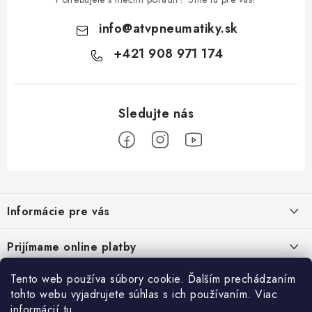
info
@
atvpneumatiky.sk
+421 908 971 174
Z
á
Informácie pre vás
p
ä
Podmienky ochrany osobných údajov
Prijímame online platby
t
Všeobecné obchodné podmienky
i
Tento web používa súbory cookie. Ďalším prechádzaním
Prihlásenie
e
Reklamačný poriadok - formulár
tohto webu vyjadrujete súhlas s ich používaním. Viac
E-mail
informácií
tu
.