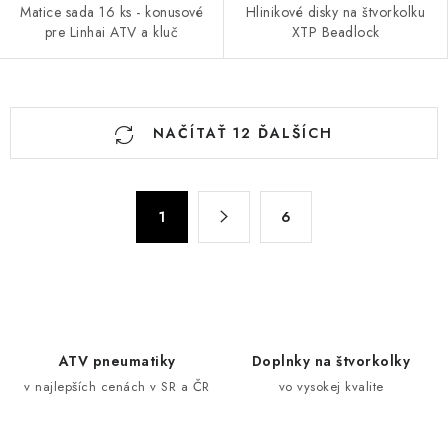
Matice sada 16 ks - konusové
Hlinikové disky na štvorkolku
pre Linhai ATV a kluč
XTP Beadlock
O
NAČÍTAŤ 12 ĎALŠÍCH
v
l
á
S
d
1
6
t
a
r
c
á
n
i
k
e
o
p
ATV pneumatiky
Doplnky na štvorkolky
v
r
v najlepších cenách v SR a ČR
vo vysokej kvalite
a
v
n
k
i