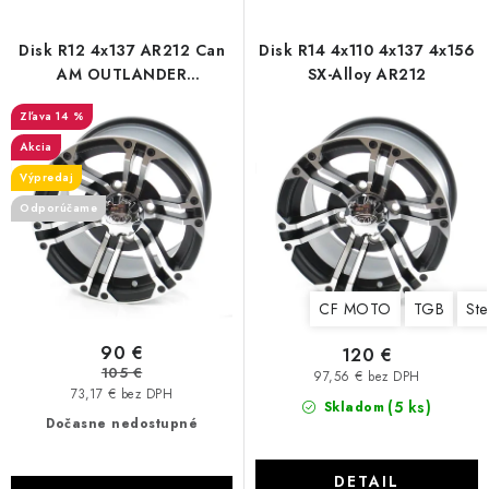
Disk R12 4x137 AR212 Can
Disk R14 4x110 4x137 4x156
AM OUTLANDER
SX-Alloy AR212
RENEGADE COMMANDER
14 %
Akcia
Výpredaj
Odporúčame
CF MOTO
TGB
Ste
90 €
120 €
105 €
97,56 € bez DPH
73,17 € bez DPH
(5 ks)
Skladom
Dočasne nedostupné
DETAIL