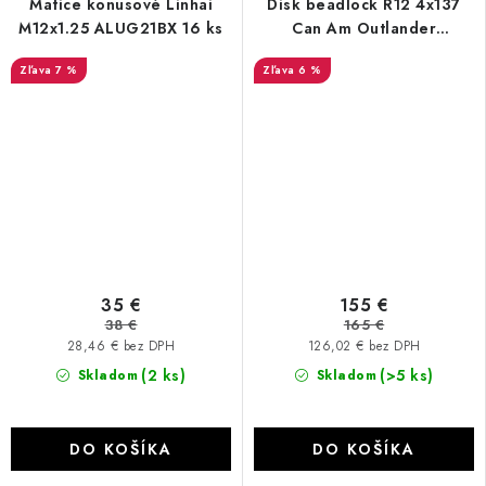
Matice konusové Linhai
Disk beadlock R12 4x137
M12x1.25 ALUG21BX 16 ks
Can Am Outlander
Renegade Maverick XTP
7 %
6 %
35 €
155 €
38 €
165 €
28,46 € bez DPH
126,02 € bez DPH
(2 ks)
(>5 ks)
Skladom
Skladom
DO KOŠÍKA
DO KOŠÍKA