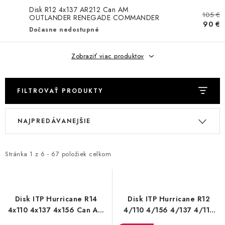
Disk R12 4x137 AR212 Can AM
VÝPREDAJ
105 €
OUTLANDER RENEGADE COMMANDER
90 €
Dočasne nedostupné
AKCIA
Zobraziť viac produktov
INÉ PRÍSLUŠENSTVO
YAMAHA GRIZZLY 550/660/700
FILTROVAŤ PRODUKTY
R
V
SUZUKI KINGQUAD 700/750 LTA
NAJPREDÁVANEJŠIE
a
ý
d
CAN AM OUTLANDER 570/650/800/1000
p
e
Stránka
1
z
6
-
67
položiek celkom
i
n
CAN AM RENEGADE 570/650/800/1000
s
i
p
CF MOTO X450/X520/X550/X625
e
r
Disk ITP Hurricane R14
Disk ITP Hurricane R12
p
4x110 4x137 4x156 Can Am
4/110 4/156 4/137 4/115
o
CF MOTO 800/850 GLADIATOR X8
CF MOTO Yamaha
Black