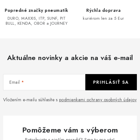
y
e
v
Popredné značky pneumatík
Rýchla doprava
ý
DURO, MAXXIS, ITP, SUNF, PIT
kuriérom len za 5 Eur
BULL, KENDA, OBOR a JOURNEY
p
i
s
u
Aktuálne novinky a akcie na váš e-mail
Email
PRIHLÁSIŤ SA
Vložením e-mailu súhlasíte s
podmienkami ochrany osobných údajov
Pomôžeme vám s výberom
Potrebujete s niečím poradiť? Sme tu pre vás!