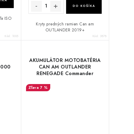
ÍKA
DO KOŠÍKA
ľa ISO
Kryty predných ramien Can am
OUTLANDER 2019+
Kód:
1005
Kód:
3878
AKUMULÁTOR MOTOBATÉRIA
1000
CAN AM OUTLANDER
RENEGADE Commander
Maverick Full gel FTX20L-
BS/YTX20L-BS
7 %