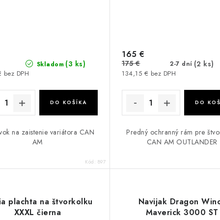
165 €
175 €
(3 ks)
(2 ks)
2-7 dní
Skladom
€ bez DPH
134,15 € bez DPH
DO KOŠÍKA
DO KOŠ
vok na zaistenie variátora CAN
Predný ochranný rám pre štvo
AM
CAN AM OUTLANDER
Kód:
897
ia plachta na štvorkolku
Navijak Dragon Win
XXXL čierna
Maverick 3000 ST