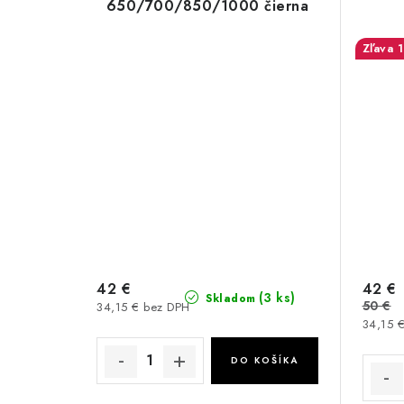
650/700/850/1000 čierna
42 €
42 €
(3 ks)
Skladom
50 €
34,15 € bez DPH
34,15 
DO KOŠÍKA