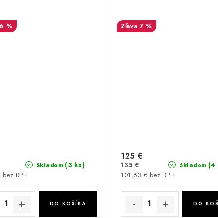
16 %
7 %
125 €
135 €
(3 ks)
(4
Skladom
Skladom
€ bez DPH
101,63 € bez DPH
DO KOŠÍKA
DO KOŠ