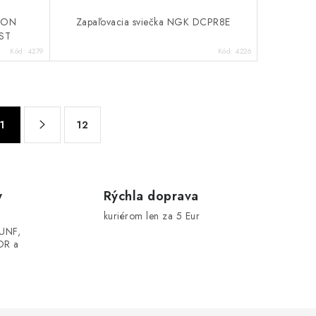
AGON
Zapaľovacia sviečka NGK DCPR8E
ST
Kód:
4279
Kód:
4226
1
12
y
Rýchla doprava
kuriérom len za 5 Eur
UNF,
OR a