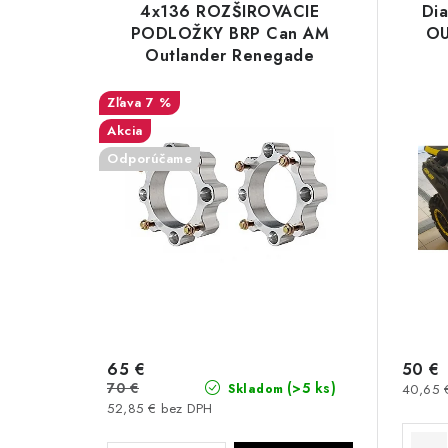
ý
e
4x136 ROZŠIROVACIE
Di
p
PODLOŽKY BRP Can AM
OU
n
Outlander Renegade
i
i
Maverick
s
7 %
e
Akcia
p
p
Odporúčame
r
r
o
o
d
d
u
u
k
k
65 €
50 €
t
t
70 €
(>5 ks)
40,65 
Skladom
o
52,85 € bez DPH
o