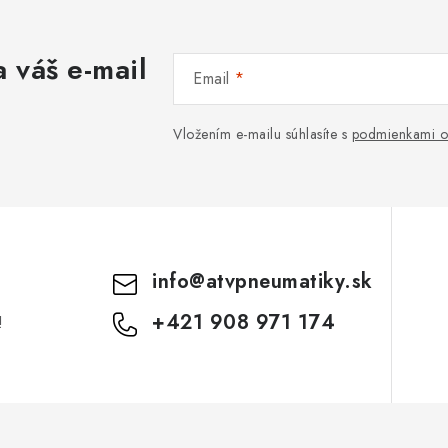
e
 váš e-mail
Email
Vložením e-mailu súhlasíte s
podmienkami o
info
@
atvpneumatiky.sk
+421 908 971 174
!