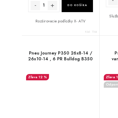
v
v
DO KOŠÍKA
Služb
Rozširovacie podložky X- ATV
Kód:
1164
Pneu Journey P350 26x8-14 /
P
26x10-14 , 6 PR Bulldog B350
va
12 %
Odpor