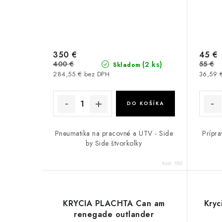
350 €
45 €
400 €
55 €
(2 ks)
Skladom
284,55 € bez DPH
36,59 
DO KOŠÍKA
Pneumatika na pracovné a UTV - Side
Prípra
by Side štvorkolky
Kód:
585
KRYCIA PLACHTA Can am
Kryc
renegade outlander