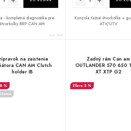
DO KOŠÍKA
DO KOŠ
a - kompletná diagnostika pre
Konzola ťažné štvorkolka + gu
štvorkolky BRP CAN AM
ATV/UTV
Kód:
3869
rípravok na zaistenie
Zadný rám Can am
riátora CAN AM Clutch
OUTLANDER 570 650 
holder IB
XT XTP G2
18 %
5 %
účame