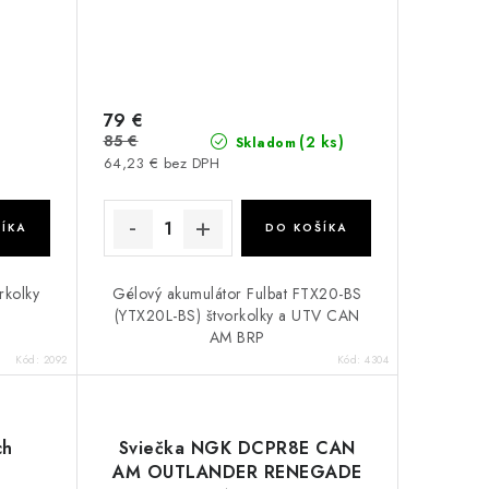
79 €
85 €
(2 ks)
Skladom
64,23 € bez DPH
ÍKA
DO KOŠÍKA
rkolky
Gélový akumulátor Fulbat FTX20-BS
(YTX20L-BS) štvorkolky a UTV CAN
AM BRP
Kód:
2092
Kód:
4304
ch
Sviečka NGK DCPR8E CAN
AM OUTLANDER RENEGADE