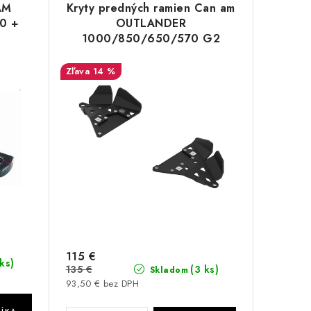
AM
Kryty predných ramien Can am
0 +
OUTLANDER
1000/850/650/570 G2
2019+
14 %
115 €
 ks)
135 €
(3 ks)
Skladom
93,50 € bez DPH