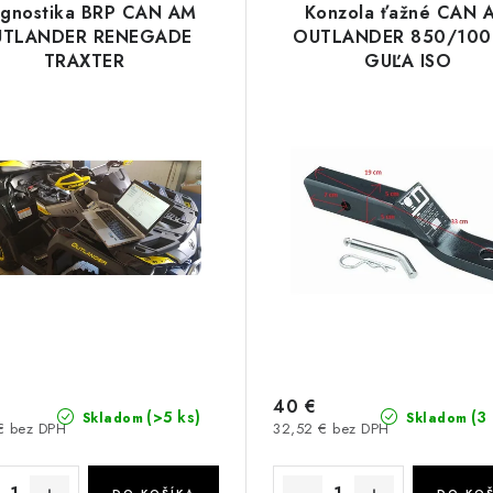
agnostika BRP CAN AM
Konzola ťažné CAN 
TLANDER RENEGADE
OUTLANDER 850/100
TRAXTER
GUĽA ISO
40 €
(>5 ks)
(3
Skladom
Skladom
€ bez DPH
32,52 € bez DPH