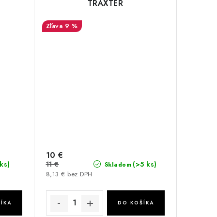
TRAXTER
450/500/570/650/850/1000
9 %
10 €
11 €
 ks)
(>5 ks)
Skladom
8,13 € bez DPH
ÍKA
DO KOŠÍKA