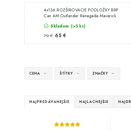
4x136 ROZŠIROVACIE PODLOŽKY BRP
Can AM Outlander Renegade Maverick
Skladom
(>5 ks)
65 €
70 €
CENA
ŠTÍTKY
ZNAČKY
R
NAJPREDÁVANEJŠIE
NAJLACNEJŠIE
NAJDR
a
V
d