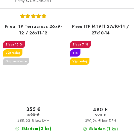
firmy QUADMONT
Pneu ITP Terracross 26x9-
Pneu ITP MT911 27x10-14 /
12 / 26x11-12
27x10-14
15 %
7 %
Výpredaj
Tip
Odporúčame
Výpredaj
355 €
480 €
420 €
520 €
288,62 € bez DPH
390,24 € bez DPH
(3 ks)
Skladom
(1 ks)
Skladom