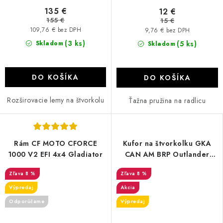
135 €
12 €
155 €
15 €
109,76 € bez DPH
9,76 € bez DPH
(3 ks)
Skladom
(5 ks)
Skladom
DO KOŠÍKA
DO KOŠÍKA
Rozširovacie lemy na štvorkolu
Ťažna pružina na radlicu
Rám CF MOTO CFORCE
Kufor na štvorkolku GKA
1000 V2 EFI 4x4 Gladiator
CAN AM BRP Outlander
650/1000 SST G2
8 %
8 %
XT/XTP/XMR MAX
Výpredaj
Akcia
Odporúčame
Výpredaj