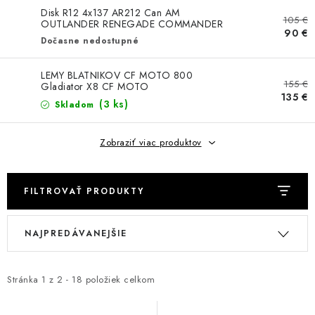
NÁVLEKY TLMIČOV
Disk R12 4x137 AR212 Can AM
105 €
OUTLANDER RENEGADE COMMANDER
90 €
NAVIJAKY COME UP WARN
Dočasne nedostupné
OLEJE MAXIMA A FILTRE
LEMY BLATNIKOV CF MOTO 800
155 €
Gladiator X8 CF MOTO
135 €
(3 ks)
Skladom
ROZŠIROVACIE PLASTY BLATNÍKOV
Zobraziť viac produktov
PRÍVESY - VOZÍKY
RADLICE NA SNEH - PLUHY
FILTROVAŤ PRODUKTY
V
R
PRILBY LS2
NAJPREDÁVANEJŠIE
ý
a
ŠTVORKOLKY
p
d
i
e
Stránka
1
z
2
-
18
položiek celkom
NOVINKY
s
n