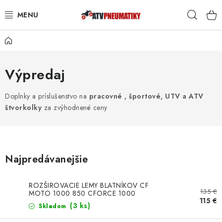
Prejsť
Hľad
na
obsah
Domov
PNEUMATIKY
DISKY
Výpredaj
ROZŠIROVACIE PODLOŽKY
Doplnky a príslušenstvo na
pracovné , športové, UTV a ATV
štvorkolky
za zvýhodnené ceny
NÁHRADNÉ DIELY NA ŠTVORKOLKY
OCHRANNÉ RÁMY
Najpredávanejšie
KUFRE A BOXY
ROZŠIROVACIE LEMY BLATNÍKOV CF
135 €
MOTO 1000 850 CFORCE 1000
KRYTY PODVOZKU
115 €
(3 ks)
Skladom