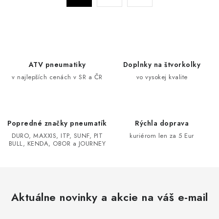
a
r
c
á
n
i
k
e
o
p
ATV pneumatiky
Doplnky na štvorkolky
v
r
v najlepších cenách v SR a ČR
vo vysokej kvalite
a
v
n
k
i
y
e
v
Popredné značky pneumatík
Rýchla doprava
ý
DURO, MAXXIS, ITP, SUNF, PIT
kuriérom len za 5 Eur
BULL, KENDA, OBOR a JOURNEY
p
i
s
u
Aktuálne novinky a akcie na váš e-mail