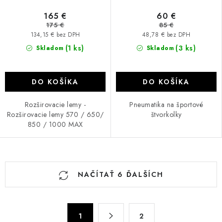
165 €
60 €
175 €
85 €
134,15 € bez DPH
48,78 € bez DPH
(1 ks)
(3 ks)
Skladom
Skladom
DO KOŠÍKA
DO KOŠÍKA
Rozširovacie lemy -
Pneumatika na športové
Rozširovacie lemy 570 / 650/
štvorkolky
850 / 1000 MAX
O
NAČÍTAŤ 6 ĎALŠÍCH
v
l
á
S
d
1
2
t