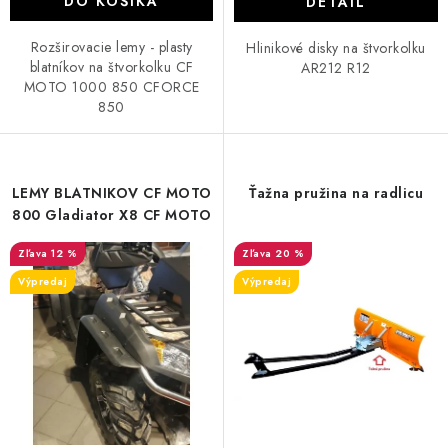
DO KOŠÍKA
DETAIL
CF MOTO CFORCE X850/X1000
Rozširovacie lemy - plasty
Hlinikové disky na štvorkolku
blatníkov na štvorkolku CF
AR212 R12
MOTO 1000 850 CFORCE
POLARIS SPORTSMAN RZR 1000
850
LINHAI 400/500/M550/650
LEMY BLATNIKOV CF MOTO
Ťažna pružina na radlicu
TGB BLADE 600/1000 LT LTX
800 Gladiator X8 CF MOTO
SEGWAY SNARLER AT6 AT5
12 %
20 %
Výpredaj
Výpredaj
Podmienky ochrany osobných údajov
Všeobecné obchodné podmienky
Reklamačný poriadok - formulár
Kontakt