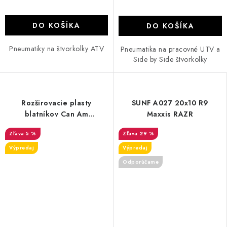
DO KOŠÍKA
DO KOŠÍKA
Pneumatiky na štvorkolky ATV
Pneumatika na pracovné UTV a
Side by Side štvorkolky
Rozširovacie plasty
SUNF A027 20x10 R9
blatníkov Can Am
Maxxis RAZR
Outlander G2 570 / 650/
5 %
29 %
850 / 1000 MAX
Výpredaj
Výpredaj
Odporúčame