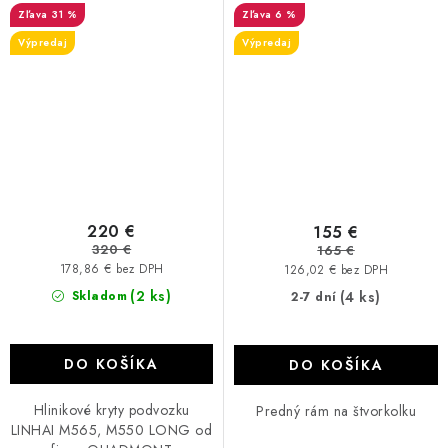
31 %
6 %
Výpredaj
Výpredaj
220 €
155 €
320 €
165 €
178,86 € bez DPH
126,02 € bez DPH
(2 ks)
Skladom
(4 ks)
2-7 dní
DO KOŠÍKA
DO KOŠÍKA
Hlinikové kryty podvozku
Predný rám na štvorkolku
LINHAI M565, M550 LONG od