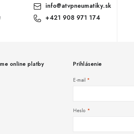
info
@
atvpneumatiky.sk
+421 908 971 174
!
ame online platby
Prihlásenie
E-mail
Heslo