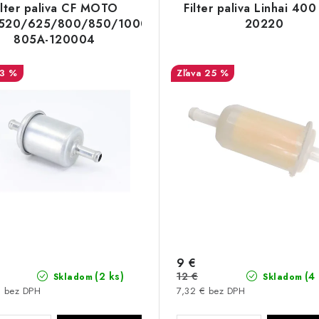
ilter paliva CF MOTO
Filter paliva Linhai 40
520/625/800/850/1000
20220
805A-120004
13 %
25 %
9 €
12 €
(2 ks)
(4
Skladom
Skladom
€ bez DPH
7,32 € bez DPH