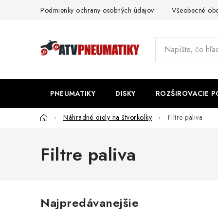
Prejsť
Podmienky ochrany osobných údajov
Všeobecné ob
na
obsah
PNEUMATIKY
DISKY
ROZŠIROVACIE 
Domov
Náhradné diely na štvorkolky
Filtre paliva
Filtre paliva
Najpredávanejšie