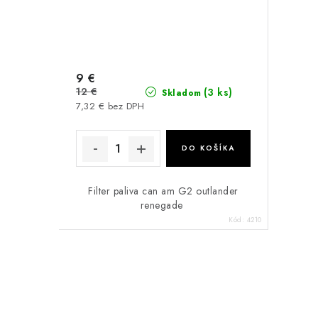
9 €
12 €
(3 ks)
Skladom
7,32 € bez DPH
DO KOŠÍKA
Filter paliva can am G2 outlander
renegade
Kód:
4210
O
v