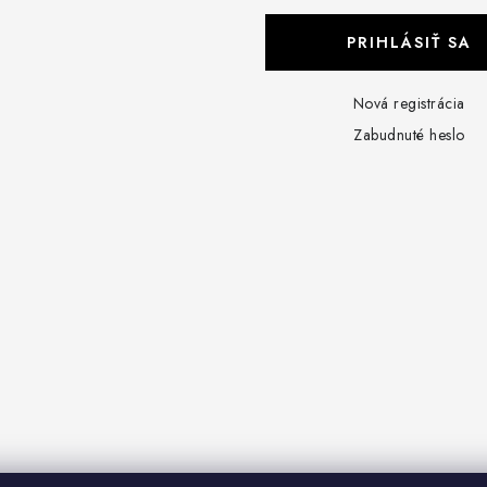
PRIHLÁSIŤ SA
Nová registrácia
Zabudnuté heslo
0w90 a filter HF682