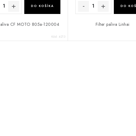
DO KOŠÍKA
DO KOŠ
r paliva CF MOTO 805a-120004
Filter paliva Linhai
Kód:
4213