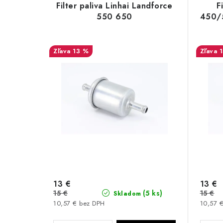
ý
e
Filter paliva Linhai Landforce
F
p
550 650
450/
n
i
i
s
13 %
e
p
p
r
r
o
o
d
d
u
u
k
k
13 €
13 €
t
t
15 €
15 €
(5 ks)
Skladom
o
10,57 € bez DPH
10,57 
o