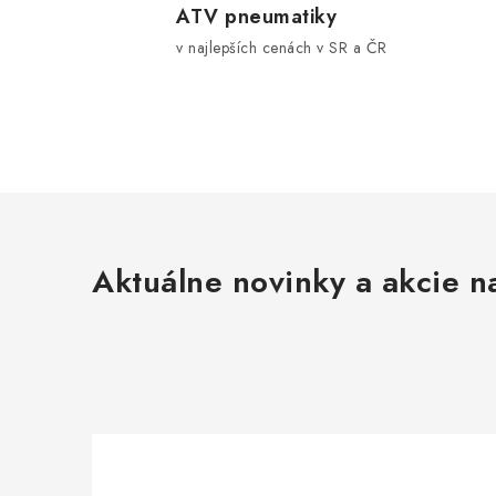
l
ATV pneumatiky
v najlepších cenách v SR a ČR
á
d
a
c
i
e
p
Aktuálne novinky a akcie na
r
v
k
y
v