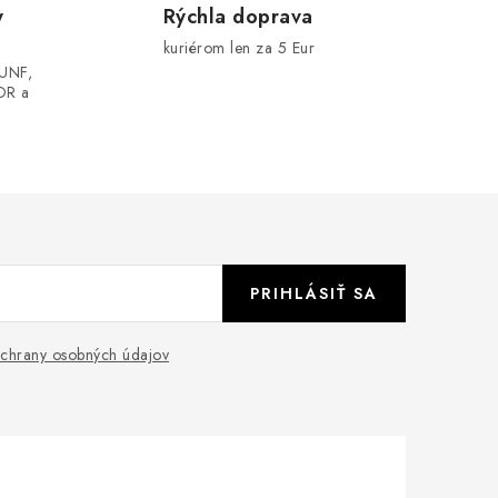
y
Rýchla doprava
kuriérom len za 5 Eur
UNF,
OR a
PRIHLÁSIŤ SA
chrany osobných údajov