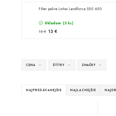
Filter paliva Linhai Landforce 550 650
Skladom
(5 ks)
13 €
15 €
CENA
ŠTÍTKY
ZNAČKY
R
NAJPREDÁVANEJŠIE
NAJLACNEJŠIE
NAJDR
a
V
d