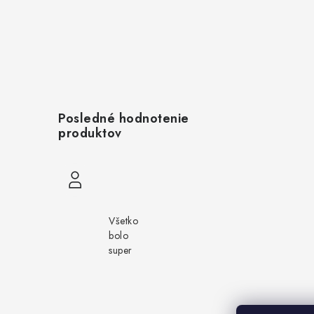
Posledné hodnotenie
produktov
Set olej pre štvorkolku Linhai 10w40, 8
Rastislav Debnár
Všetko
bolo
super