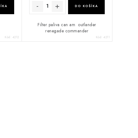
ÍKA
DO KOŠÍKA
Filter paliva can am outlander
renegade commander
Kód:
4212
Kód:
4211