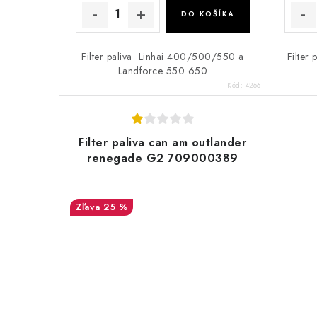
v
v
DO KOŠÍKA
Filter paliva Linhai 400/500/550 a
Filte
Landforce 550 650
Kód:
4266
Filter paliva can am outlander
renegade G2 709000389
25 %