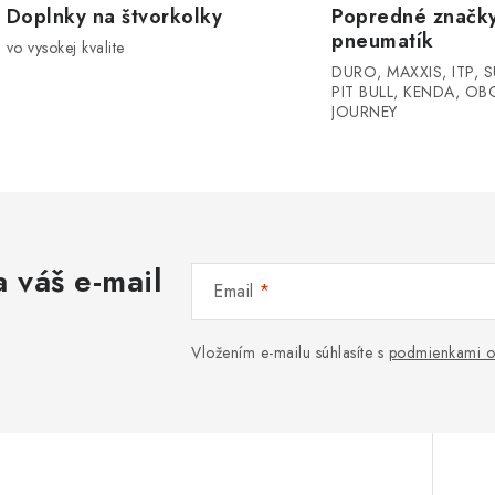
Doplnky na štvorkolky
Popredné značk
pneumatík
vo vysokej kvalite
DURO, MAXXIS, ITP, S
PIT BULL, KENDA, OB
JOURNEY
 váš e-mail
Email
Vložením e-mailu súhlasíte s
podmienkami o