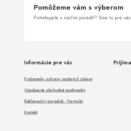
ý
Pomôžeme vám s výberom
p
i
Potrebujete s niečím poradiť? Sme tu pre vás
s
u
Z
á
Informácie pre vás
Prijím
p
ä
Podmienky ochrany osobných údajov
t
Všeobecné obchodné podmienky
i
Reklamačný poriadok - formulár
e
Kontakt