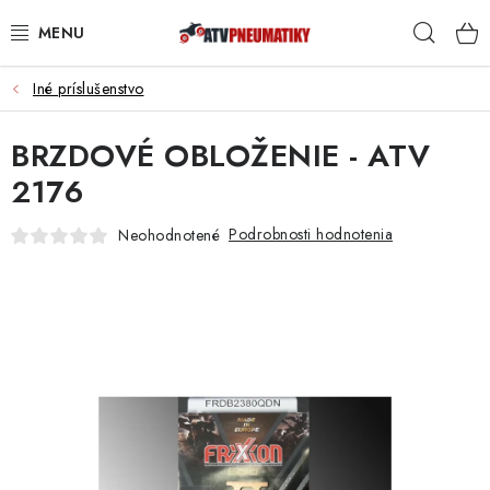
Prejsť
Hľad
na
obsah
Iné príslušenstvo
PNEUMATIKY
BRZDOVÉ OBLOŽENIE - ATV
DISKY
2176
ROZŠIROVACIE PODLOŽKY
Podrobnosti hodnotenia
Neohodnotené
NÁHRADNÉ DIELY NA ŠTVORKOLKY
OCHRANNÉ RÁMY
KUFRE A BOXY
KRYTY PODVOZKU