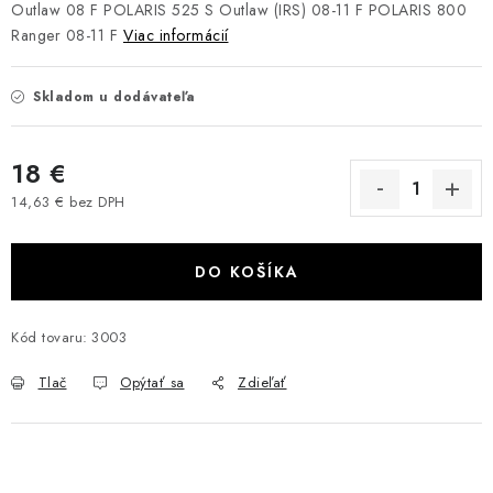
Outlaw 08 F
POLARIS 525 S Outlaw (IRS) 08-11 F
POLARIS 800
VÝPREDAJ
Ranger 08-11 F
Viac informácií
AKCIA
Skladom u dodávateľa
INÉ PRÍSLUŠENSTVO
18 €
YAMAHA GRIZZLY 550/660/700
14,63 € bez DPH
Jednotková cena:
SUZUKI KINGQUAD 700/750 LTA
DO KOŠÍKA
CAN AM OUTLANDER 570/650/800/1000
Kód tovaru:
3003
CAN AM RENEGADE 570/650/800/1000
Tlač
Opýtať sa
Zdieľať
CF MOTO X450/X520/X550/X625
CF MOTO 800/850 GLADIATOR X8