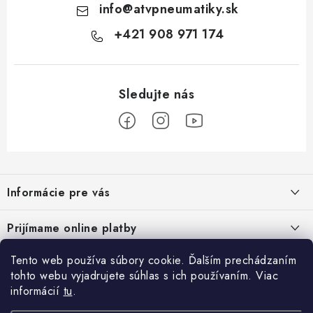
info
@
atvpneumatiky.sk
+421 908 971 174
Z
á
Informácie pre vás
p
ä
Podmienky ochrany osobných údajov
Prijímame online platby
t
Všeobecné obchodné podmienky
i
Tento web používa súbory cookie. Ďalším prechádzaním
Prihlásenie
e
Reklamačný poriadok - formulár
tohto webu vyjadrujete súhlas s ich používaním. Viac
E-mail
informácií
tu
.
Facebook
Kontakt