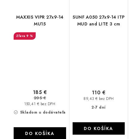
MAXXIS VIPR 27x9-14
SUNF A050 27x9-14 ITP
MU15
MUD and LITE 3 cm
9 %
185 €
110 €
205 €
89,43 € bez DPH
150,41 € bez DPH
2-7 dní
Skladom u dodávateľa
DO KOŠÍKA
DO KOŠÍKA