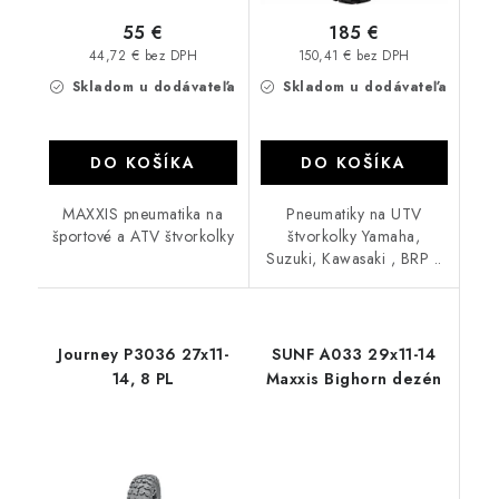
55 €
185 €
44,72 € bez DPH
150,41 € bez DPH
Skladom u dodávateľa
Skladom u dodávateľa
DO KOŠÍKA
DO KOŠÍKA
MAXXIS pneumatika na
Pneumatiky na UTV
športové a ATV štvorkolky
štvorkolky Yamaha,
Suzuki, Kawasaki , BRP ..
Journey P3036 27x11-
SUNF A033 29x11-14
14, 8 PL
Maxxis Bighorn dezén