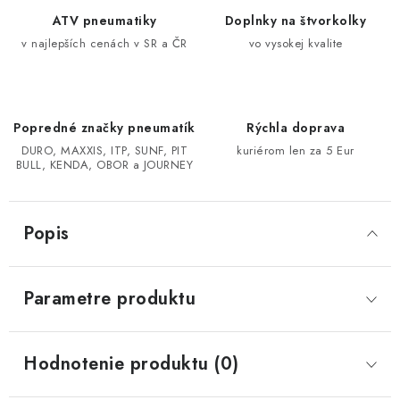
ATV pneumatiky
Doplnky na štvorkolky
CF MOTO CFORCE X850/X1000
v najlepších cenách v SR a ČR
vo vysokej kvalite
POLARIS SPORTSMAN RZR 1000
Popredné značky pneumatík
Rýchla doprava
LINHAI 400/500/M550/650
DURO, MAXXIS, ITP, SUNF, PIT
kuriérom len za 5 Eur
BULL, KENDA, OBOR a JOURNEY
TGB BLADE 600/1000 LT LTX
SEGWAY SNARLER AT6 AT5
Popis
Podmienky ochrany osobných údajov
Parametre produktu
Všeobecné obchodné podmienky
Reklamačný poriadok - formulár
Kontakt
Hodnotenie produktu (0)