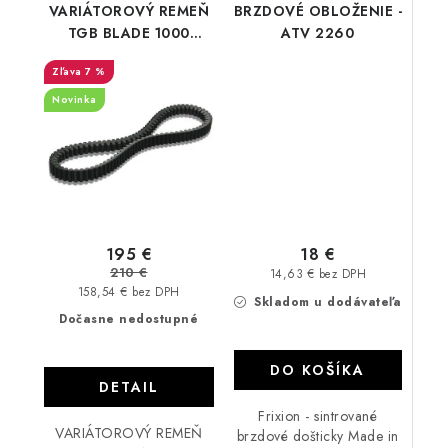
VARIÁTOROVÝ REMEŇ
BRZDOVÉ OBLOŽENIE -
TGB BLADE 1000
ATV 2260
927232/ 911226
7 %
Novinka
18 €
195 €
210 €
14,63 € bez DPH
158,54 € bez DPH
Skladom u dodávateľa
Dočasne nedostupné
DO KOŠÍKA
DETAIL
Frixion - sintrované
VARIÁTOROVÝ REMEŇ
brzdové došticky Made in