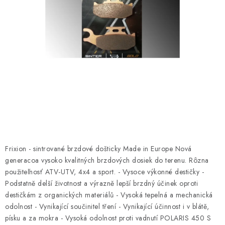
NÁVLEKY TLMIČOV
NAVIJAKY COME UP WARN
OLEJE MAXIMA A FILTRE
ROZŠIROVACIE PLASTY BLATNÍKOV
PRÍVESY - VOZÍKY
RADLICE NA SNEH - PLUHY
Frixion - sintrované brzdové došticky Made in Europe Nová
PRILBY LS2
generacoa vysoko kvalitných brzdových dosiek do terenu. Rôzna
použiteľnosť ATV-UTV, 4x4 a sport.
- Vysoce výkonné destičky
-
Podstatně delší životnost a výrazně lepší brzdný účinek oproti
ŠTVORKOLKY
destičkám z organických materiálů
- Vysoká tepelná a mechanická
odolnost
- Vynikající součinitel tření
- Vynikající účinnost i v blátě,
NOVINKY
písku a za mokra
- Vysoká odolnost proti vadnutí
POLARIS 450 S