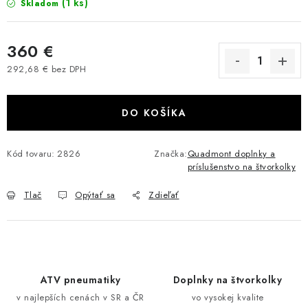
(1 ks)
Skladom
VÝPREDAJ
360 €
AKCIA
292,68 € bez DPH
Jednotková cena:
INÉ PRÍSLUŠENSTVO
DO KOŠÍKA
YAMAHA GRIZZLY 550/660/700
Kód tovaru:
2826
Značka:
Quadmont doplnky a
SUZUKI KINGQUAD 700/750 LTA
príslušenstvo na štvorkolky
CAN AM OUTLANDER 570/650/800/1000
Tlač
Opýtať sa
Zdieľať
CAN AM RENEGADE 570/650/800/1000
CF MOTO X450/X520/X550/X625
ATV pneumatiky
Doplnky na štvorkolky
v najlepších cenách v SR a ČR
vo vysokej kvalite
CF MOTO 800/850 GLADIATOR X8