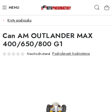
Prejsť
Hľad
na
obsah
Kryty podvozku
PNEUMATIKY
Can AM OUTLANDER MAX
DISKY
400/650/800 G1
ROZŠIROVACIE PODLOŽKY
Podrobnosti hodnotenia
Neohodnotené
NÁHRADNÉ DIELY NA ŠTVORKOLKY
OCHRANNÉ RÁMY
KUFRE A BOXY
KRYTY PODVOZKU