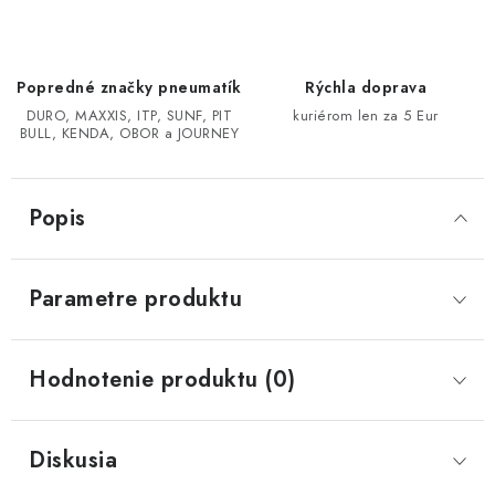
CF MOTO CFORCE X850/X1000
Popredné značky pneumatík
Rýchla doprava
POLARIS SPORTSMAN RZR 1000
DURO, MAXXIS, ITP, SUNF, PIT
kuriérom len za 5 Eur
BULL, KENDA, OBOR a JOURNEY
LINHAI 400/500/M550/650
Popis
TGB BLADE 600/1000 LT LTX
SEGWAY SNARLER AT6 AT5
Parametre produktu
Podmienky ochrany osobných údajov
Všeobecné obchodné podmienky
Hodnotenie produktu (0)
Reklamačný poriadok - formulár
Kontakt
Diskusia