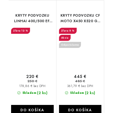
KRYTY PODVOZKU
KRYTY PODVOZKU CF
LINHAI 400/500 EFI
MOTO X450 X520 G2
ATV
Long 2023+
12 %
8 %
Akcia
Odporúčame
220 €
445 €
250 €
485 €
178,86 € bez DPH
361,79 € bez DPH
(2 ks)
(2 ks)
Skladom
Skladom
DO KOŠÍKA
DO KOŠÍKA