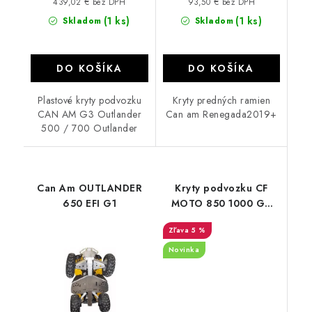
439,02 € bez DPH
93,50 € bez DPH
(1 ks)
(1 ks)
Skladom
Skladom
DO KOŠÍKA
DO KOŠÍKA
Plastové kryty podvozku
Kryty predných ramien
CAN AM G3 Outlander
Can am Renegada2019+
500 / 700 Outlander
Can Am OUTLANDER
Kryty podvozku CF
650 EFI G1
MOTO 850 1000 G3
2024
5 %
Novinka