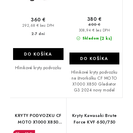
380 €
360 €
400 €
292,68 € bez DPH
308,94 € bez DPH
2-7 dní
(2 ks)
Skladom
DO KOŠÍKA
DO KOŠÍKA
Hlinikové kryty podvozku
Hlinikové kryty podvozku
na štvorkolku CF MOTO
X1000 X850 Gladiator
G3 2024 novy model
KRYTY PODVOZKU CF
Kryty Kawasaki Brute
MOTO X1000 X850
Force KVF 650/750
Gladiator X10