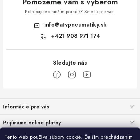
Pomôžeme vám s výberom
Potrebujete s niečím poradiť? Sme tu pre vás!
info
@
atvpneumatiky.sk
+421 908 971 174
Z
á
Informácie pre vás
p
ä
Podmienky ochrany osobných údajov
Prijímame online platby
t
Všeobecné obchodné podmienky
i
Tento web používa súbory cookie. Ďalším prechádzaním
Prihlásenie