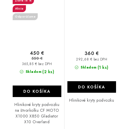
18 %
Overland Iron
Akcia
Odporúčame
450 €
360 €
550 €
292,68 € bez DPH
365,85 € bez DPH
(1 ks)
Skladom
(2 ks)
Skladom
DO KOŠÍKA
DO KOŠÍKA
Hlinikové kryty podvozku
Hlinikové kryty podvozku
na štvorkolku CF MOTO
X1000 X850 Gladiator
X10 Overland