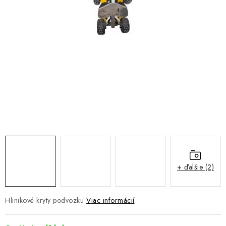
NÁVLEKY TLMIČOV
NAVIJAKY COME UP WARN
OLEJE MAXIMA A FILTRE
ROZŠIROVACIE PLASTY BLATNÍKOV
PRÍVESY - VOZÍKY
RADLICE NA SNEH - PLUHY
PRILBY LS2
+ ďalšie (2)
ŠTVORKOLKY
Hlinikové kryty podvozku
Viac informácií
NOVINKY