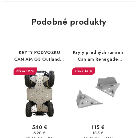
Podobné produkty
KRYTY PODVOZKU
Kryty predných ramien
CAN AM G3 Outlander
Can am Renegade
500 / 700 Outlander
1000/850/650/570
12 %
14 %
PRO
G2 2019+ ALU
540 €
115 €
620 €
135 €