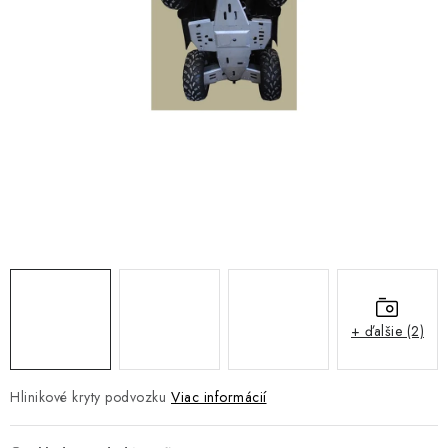
NÁVLEKY TLMIČOV
NAVIJAKY COME UP WARN
OLEJE MAXIMA A FILTRE
ROZŠIROVACIE PLASTY BLATNÍKOV
PRÍVESY - VOZÍKY
RADLICE NA SNEH - PLUHY
PRILBY LS2
+ ďalšie (2)
ŠTVORKOLKY
Hlinikové kryty podvozku
Viac informácií
NOVINKY