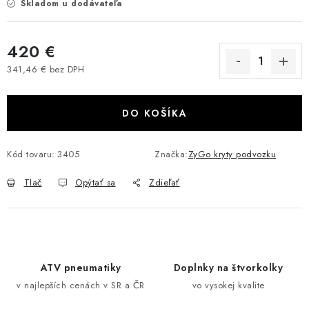
Skladom u dodávateľa
VÝPREDAJ
420 €
AKCIA
341,46 € bez DPH
Jednotková cena:
INÉ PRÍSLUŠENSTVO
DO KOŠÍKA
YAMAHA GRIZZLY 550/660/700
Kód tovaru:
3405
Značka:
ZyGo kryty podvozku
SUZUKI KINGQUAD 700/750 LTA
Tlač
Opýtať sa
Zdieľať
CAN AM OUTLANDER 570/650/800/1000
CAN AM RENEGADE 570/650/800/1000
CF MOTO X450/X520/X550/X625
ATV pneumatiky
Doplnky na štvorkolky
v najlepších cenách v SR a ČR
vo vysokej kvalite
CF MOTO 800/850 GLADIATOR X8