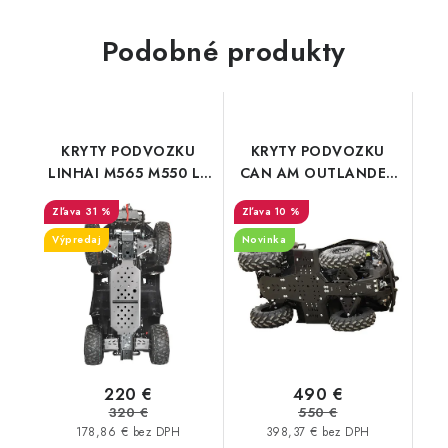
Podobné produkty
KRYTY PODVOZKU
KRYTY PODVOZKU
LINHAI M565 M550 LT
CAN AM OUTLANDER
EFI ATV long
1000 650 570 MAX
31 %
10 %
HDPE
Výpredaj
Novinka
220 €
490 €
320 €
550 €
178,86 € bez DPH
398,37 € bez DPH