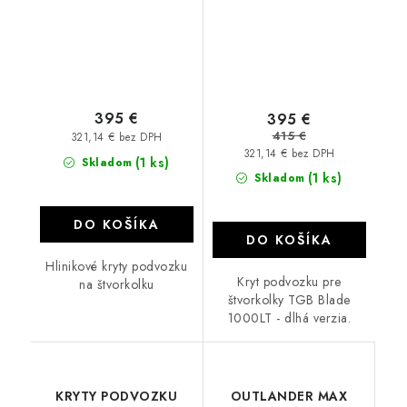
395 €
395 €
415 €
321,14 € bez DPH
321,14 € bez DPH
(1 ks)
Skladom
(1 ks)
Skladom
DO KOŠÍKA
DO KOŠÍKA
Hlinikové kryty podvozku
Kryt podvozku pre
na štvorkolku
štvorkolky TGB Blade
1000LT - dlhá verzia.
KRYTY PODVOZKU
OUTLANDER MAX