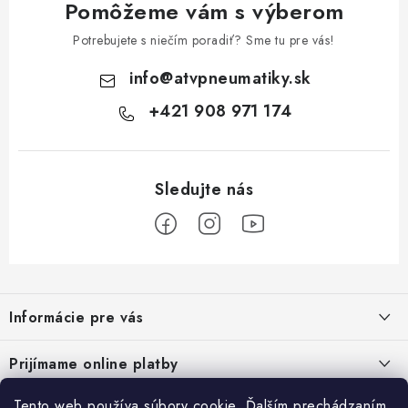
Pomôžeme vám s výberom
Potrebujete s niečím poradiť? Sme tu pre vás!
info
@
atvpneumatiky.sk
+421 908 971 174
Z
á
Informácie pre vás
p
ä
Podmienky ochrany osobných údajov
Prijímame online platby
t
Všeobecné obchodné podmienky
i
Tento web používa súbory cookie. Ďalším prechádzaním