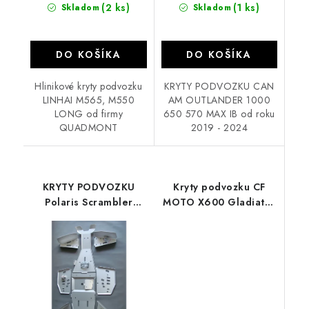
(2 ks)
(1 ks)
Skladom
Skladom
DO KOŠÍKA
DO KOŠÍKA
Hlinikové kryty podvozku
KRYTY PODVOZKU CAN
LINHAI M565, M550
AM OUTLANDER 1000
LONG od firmy
650 570 MAX IB od roku
QUADMONT
2019 - 2024
KRYTY PODVOZKU
Kryty podvozku CF
Polaris Scrambler
MOTO X600 Gladiator
850/1000 XP 2014 -
X6
2017