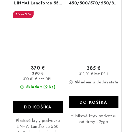
LINHAI Landforce 550
450/500/570/650/800/100
650 PHD plastic
SST G2
5 %
370 €
385 €
390 €
313,01 € bez DPH
300,81 € bez DPH
Skladom u dodávateľa
(2 ks)
Skladom
DO KOŠÍKA
DO KOŠÍKA
Hlinikové kryty podvozku
Plastové kryty podvozku
od firmy - Zygo
LINHAI Landforce 550