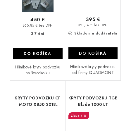
395 €
450 €
321,14 € bez DPH
365,85 € bez DPH
Skladom u dodávateľa
2-7 dní
DO KOŠÍKA
DO KOŠÍKA
Hlinikové kryty podvozku
Hlinikové kryty podvozku
od firmy QUADMONT
na štvorkolku
KRYTY PODVOZKU CF
KRYTY PODVOZKU TGB
MOTO X850 2018
Blade 1000 LT
Gladiator X8
4 %