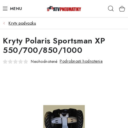
Prejsť
Hľad
na
obsah
Kryty podvozku
PNEUMATIKY
Kryty Polaris Sportsman XP
DISKY
550/700/850/1000
ROZŠIROVACIE PODLOŽKY
Podrobnosti hodnotenia
Neohodnotené
NÁHRADNÉ DIELY NA ŠTVORKOLKY
OCHRANNÉ RÁMY
KUFRE A BOXY
KRYTY PODVOZKU