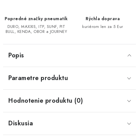
CF MOTO CFORCE X850/X1000
Popredné značky pneumatík
Rýchla doprava
DURO, MAXXIS, ITP, SUNF, PIT
kuriérom len za 5 Eur
POLARIS SPORTSMAN RZR 1000
BULL, KENDA, OBOR a JOURNEY
LINHAI 400/500/M550/650
Popis
TGB BLADE 600/1000 LT LTX
Parametre produktu
SEGWAY SNARLER AT6 AT5
Podmienky ochrany osobných údajov
Hodnotenie produktu (0)
Všeobecné obchodné podmienky
Reklamačný poriadok - formulár
Kontakt
Diskusia