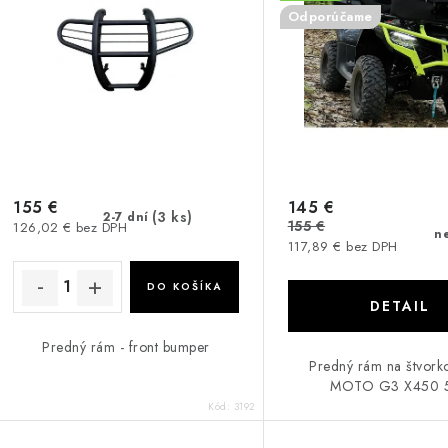
Odporúčame
155 €
145 €
(3 ks)
2-7 dní
155 €
126,02 € bez DPH
n
117,89 € bez DPH
DO KOŠÍKA
DETAIL
Predný rám - front bumper
Predný rám na štvork
MOTO G3 X450 
Kód:
3192