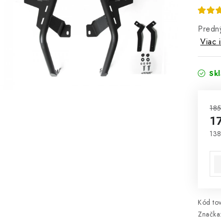
Predný
Viac 
Sk
185
1
138
Jed
Kód tov
Značka