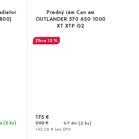
diator
Predný rám Can am
 800)
OUTLANDER 570 650 1000
XT XTP G2
12 %
175 €
(2 ks)
200 €
(2 ks)
m
2-7 dní
142,28 € bez DPH