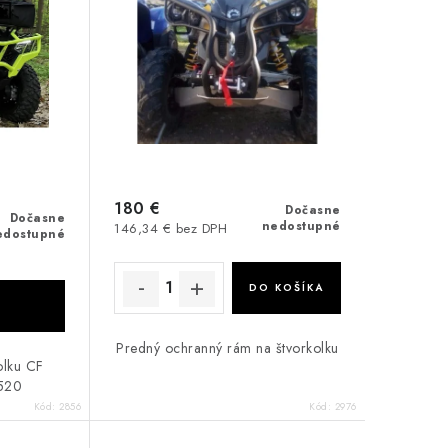
180 €
Dočasne
Dočasne
nedostupné
146,34 € bez DPH
edostupné
DO KOŠÍKA
Predný ochranný rám na štvorkolku
olku CF
520
Kód:
2856
Kód:
2976