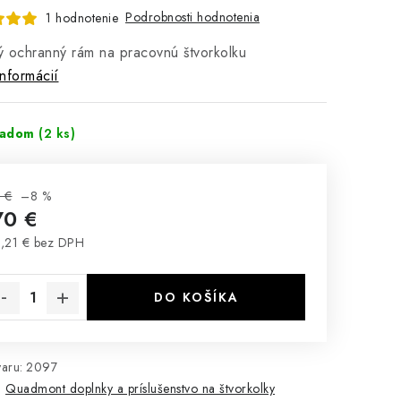
Podrobnosti hodnotenia
1 hodnotenie
 ochranný rám na pracovnú štvorkolku
informácií
ladom
(2 ks)
 €
–8 %
70 €
,21 € bez DPH
notková cena:
DO KOŠÍKA
aru:
2097
:
Quadmont doplnky a príslušenstvo na štvorkolky