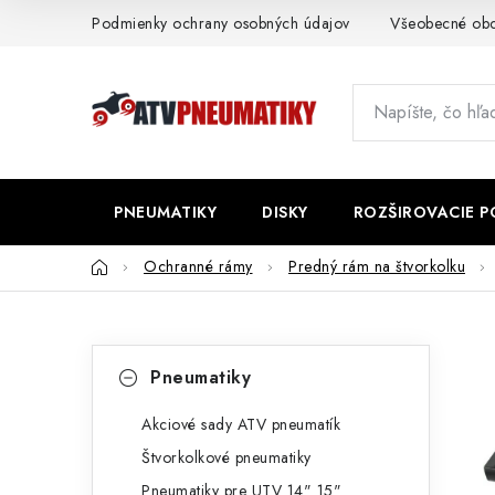
Prejsť
Podmienky ochrany osobných údajov
Všeobecné ob
na
obsah
PNEUMATIKY
DISKY
ROZŠIROVACIE 
Domov
Ochranné rámy
Predný rám na štvorkolku
B
K
Preskočiť
Pneumatiky
kategórie
a
o
t
Akciové sady ATV pneumatík
č
Štvorkolkové pneumatiky
e
n
Pneumatiky pre UTV 14" 15"