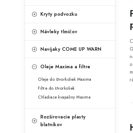
Kryty podvozku
Návleky tlmičov
C
G
Navijaky COME UP WARN
n
o
Oleje Maxima a filtre
m
Oleje do štvorkoliek Maxima
r
Filtre do štvorkoliek
Chladiace kvapaliny Maxima
Rozširovacie plasty
blatníkov