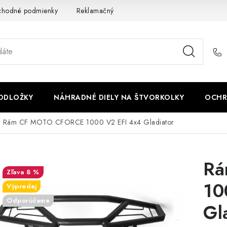
chodné podmienky
Reklamačný poriadok - formulár
Kontakt
PODLOŽKY
NÁHRADNÉ DIELY NA ŠTVORKOLKY
OCHR
Rám CF MOTO CFORCE 1000 V2 EFI 4x4 Gladiator
Rá
8 %
10
Výpredaj
Odporúčame
Gl