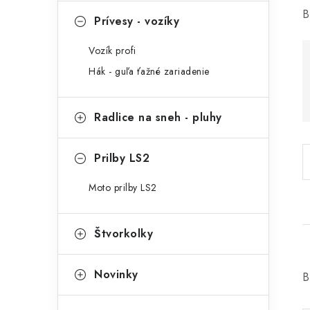
B
Prívesy - vozíky
i
Vozík profi
Hák - guľa ťažné zariadenie
Radlice na sneh - pluhy
Prilby LS2
Moto prilby LS2
t
Štvorkolky
Novinky
í
B