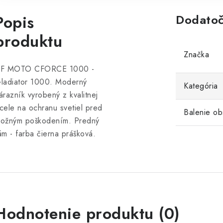
Popis
Dodatoč
produktu
Značka
F MOTO CFORCE 1000 -
ladiator 1000. Moderný
Kategória
árazník vyrobený z kvalitnej
cele na ochranu svetiel pred
Balenie ob
ožným poškodením. Predný
ám - farba čierna prášková.
V
Hodnotenie produktu (0)