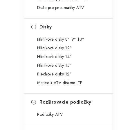
g
ý
Duše pre pneumatiky ATV
ó
p
r
Disky
a
i
e
n
Hliníkové disky 8" 9" 10"
Hliníkové disky 12"
e
Hliníkové disky 14"
l
Hliníkové disky 15"
Plechové disky 12"
Matice k ATV diskom ITP
Rozširovacie podložky
Podložky ATV