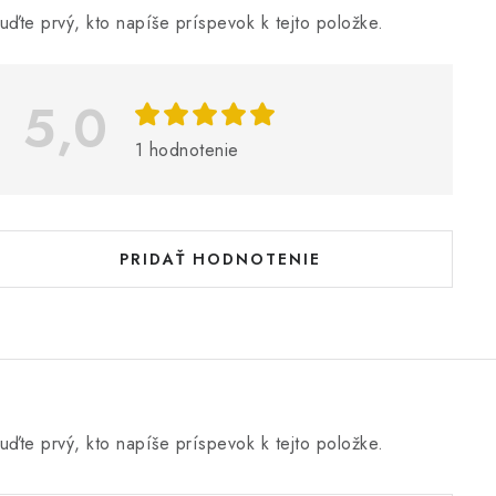
ý
uďte prvý, kto napíše príspevok k tejto položke.
p
5,0
s
h
1 hodnotenie
o
d
n
PRIDAŤ HODNOTENIE
o
e
n
uďte prvý, kto napíše príspevok k tejto položke.