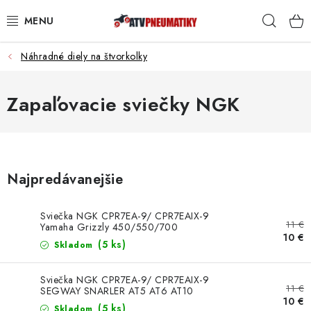
Prejsť
Hľad
na
obsah
Náhradné diely na štvorkolky
PNEUMATIKY
DISKY
Zapaľovacie sviečky NGK
ROZŠIROVACIE PODLOŽKY
NÁHRADNÉ DIELY NA ŠTVORKOLKY
Najpredávanejšie
OCHRANNÉ RÁMY
Sviečka NGK CPR7EA-9/ CPR7EAIX-9
11 €
Yamaha Grizzly 450/550/700
10 €
KUFRE A BOXY
(5 ks)
Skladom
KRYTY PODVOZKU
Sviečka NGK CPR7EA-9/ CPR7EAIX-9
11 €
SEGWAY SNARLER AT5 AT6 AT10
10 €
(5 ks)
Skladom