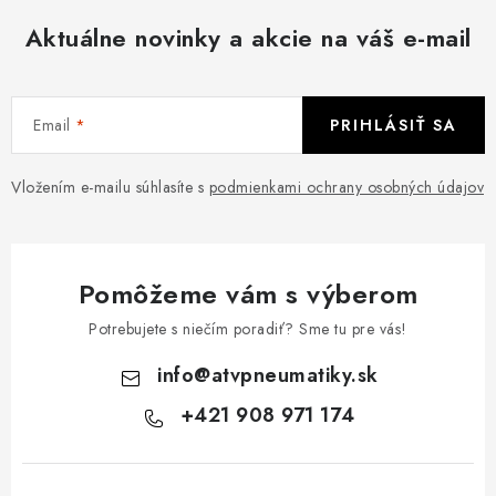
v
Aktuálne novinky a akcie na váš e-mail
ý
p
i
Email
PRIHLÁSIŤ SA
s
u
Vložením e-mailu súhlasíte s
podmienkami ochrany osobných údajov
Pomôžeme vám s výberom
Potrebujete s niečím poradiť? Sme tu pre vás!
info
@
atvpneumatiky.sk
+421 908 971 174