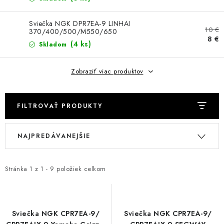
NÁVLEKY TLMIČOV
Sviečka NGK DPR7EA-9 LINHAI
NAVIJAKY COME UP WARN
10 €
370/400/500/M550/650
8 €
(4 ks)
Skladom
OLEJE MAXIMA A FILTRE
Zobraziť viac produktov
ROZŠIROVACIE PLASTY BLATNÍKOV
PRÍVESY - VOZÍKY
FILTROVAŤ PRODUKTY
V
R
RADLICE NA SNEH - PLUHY
NAJPREDÁVANEJŠIE
ý
a
p
d
PRILBY LS2
i
e
Stránka
1
z
1
-
9
položiek celkom
s
n
ŠTVORKOLKY
p
i
NOVINKY
r
e
Sviečka NGK CPR7EA-9/
Sviečka NGK CPR7EA-9/