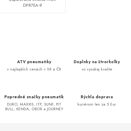
DPR7EA-9
O
v
l
á
d
ATV pneumatiky
Doplnky na štvorkolky
a
v najlepších cenách v SR a ČR
vo vysokej kvalite
c
i
e
Popredné značky pneumatík
Rýchla doprava
p
DURO, MAXXIS, ITP, SUNF, PIT
kuriérom len za 5 Eur
r
BULL, KENDA, OBOR a JOURNEY
v
k
y