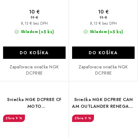
10 €
10 €
11 €
11 €
8,13 € bez DPH
8,13 € bez DPH
(>5 ks)
(>5 ks)
Skladom
Skladom
DO KOŠÍKA
DO KOŠÍKA
Zapaľovacia sviečka NGK
Zapaľovacia sviečka NGK
DCPR8E
DCPR8E
Sviečka NGK DCPR8E CF
Sviečka NGK DCPR8E CAN
MOTO
AM OUTLANDER RENEGADE
450/520/550/625/850/1000
TRAXTER
9 %
9 %
450/500/570/650/850/100