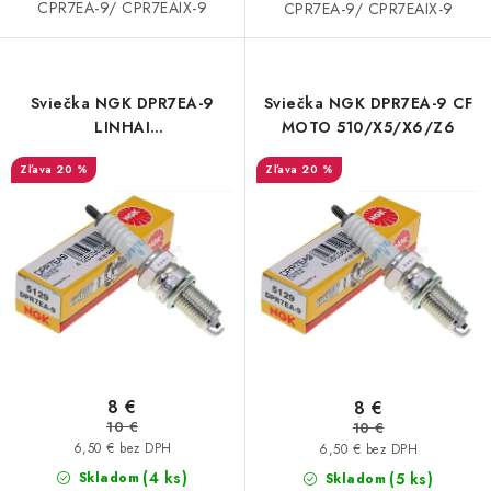
CPR7EA-9/ CPR7EAIX-9
CPR7EA-9/ CPR7EAIX-9
CF MOTO CFORCE X850/X1000
POLARIS SPORTSMAN RZR 1000
Sviečka NGK DPR7EA-9
Sviečka NGK DPR7EA-9 CF
LINHAI
MOTO 510/X5/X6/Z6
370/400/500/M550/650
LINHAI 400/500/M550/650
20 %
20 %
TGB BLADE 600/1000 LT LTX
SEGWAY SNARLER AT6 AT5
Podmienky ochrany osobných údajov
Všeobecné obchodné podmienky
Reklamačný poriadok - formulár
Kontakt
8 €
8 €
10 €
10 €
6,50 € bez DPH
6,50 € bez DPH
(4 ks)
Skladom
(5 ks)
Skladom