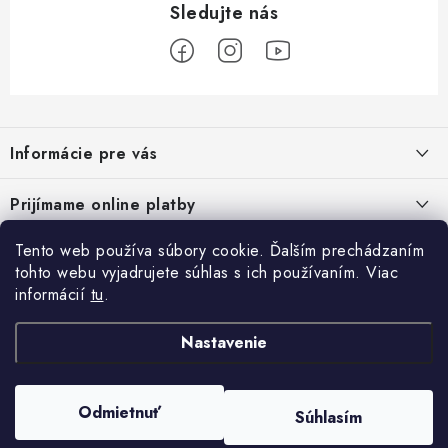
Z
á
Informácie pre vás
p
ä
Podmienky ochrany osobných údajov
Prijímame online platby
t
Všeobecné obchodné podmienky
i
Tento web používa súbory cookie. Ďalším prechádzaním
Prihlásenie
e
Reklamačný poriadok - formulár
tohto webu vyjadrujete súhlas s ich používaním. Viac
E-mail
informácií
tu
.
Facebook
Kontakt
Nastavenie
Posledné hodnotenie produktov
Heslo
Odmietnuť
Súhlasím
Copyright 2026
ATV pneumatiky
. Všetky práva vyhradené.
Set olej pre štvorkolku Linhai 10w40, 80w90 a filter HF682
Vytvoril Shoptet