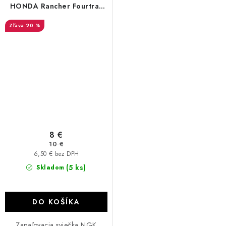
HONDA Rancher Fourtrax
400/420/500
20 %
8 €
10 €
6,50 € bez DPH
(5 ks)
Skladom
DO KOŠÍKA
Zapaľovacia sviečka NGK