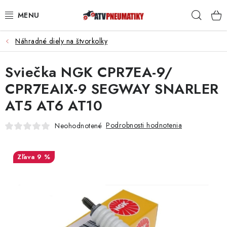
Prejsť
Hľad
na
obsah
Náhradné diely na štvorkolky
PNEUMATIKY
Sviečka NGK CPR7EA-9/
DISKY
CPR7EAIX-9 SEGWAY SNARLER
ROZŠIROVACIE PODLOŽKY
AT5 AT6 AT10
NÁHRADNÉ DIELY NA ŠTVORKOLKY
Podrobnosti hodnotenia
Neohodnotené
OCHRANNÉ RÁMY
9 %
KUFRE A BOXY
KRYTY PODVOZKU