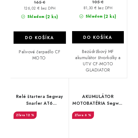
105 €
165 €
81,30 € bez DPH
126,02 € bez DPH
(2 ks)
(2 ks)
Skladom
Skladom
DO KOŠÍKA
DO KOŠÍKA
Bezúdržbový MF
Palivové čerpadlo CF
akumulátor štvorkolky a
MOTO
UTV CF-MOTO
GLADIATOR
Relé štartera Segway
AKUMULÁTOR
Snarler AT6
MOTOBATÉRIA Segway
A01M04200001
FIX30L-BS 12V/30AH/
12 %
6 %
YTX30L-BS