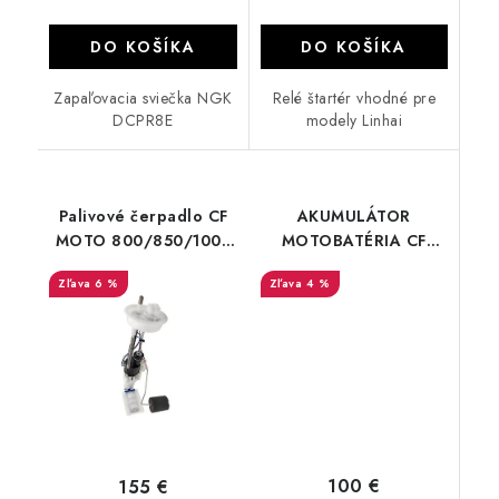
DO KOŠÍKA
DO KOŠÍKA
Zapaľovacia sviečka NGK
Relé štartér vhodné pre
DCPR8E
modely Linhai
Palivové čerpadlo CF
AKUMULÁTOR
MOTO 800/850/1000
MOTOBATÉRIA CF
7020-150900
MOTO FIX30L-BS
6 %
4 %
12V/30AH/ YTX30L-BS
100 €
155 €