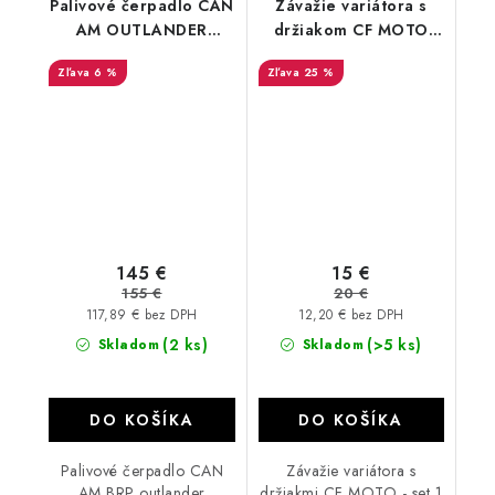
Palivové čerpadlo CAN
Závažie variátora s
AM OUTLANDER
držiakom CF MOTO
RENEGADE G1
0GR0-051005
6 %
25 %
703500766
145 €
15 €
155 €
20 €
117,89 € bez DPH
12,20 € bez DPH
(2 ks)
(>5 ks)
Skladom
Skladom
DO KOŠÍKA
DO KOŠÍKA
Palivové čerpadlo CAN
Závažie variátora s
AM BRP outlander
držiakmi CF MOTO - set 1