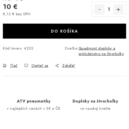
10 €
VÝPREDAJ
8,13 € bez DPH
Jednotková cena:
AKCIA
DO KOŠÍKA
INÉ PRÍSLUŠENSTVO
Kód tovaru:
4232
Značka:
Quadmont doplnky a
YAMAHA GRIZZLY 550/660/700
príslušenstvo na štvorkolky
Tlač
Opýtať sa
Zdieľať
SUZUKI KINGQUAD 700/750 LTA
CAN AM OUTLANDER 570/650/800/1000
CAN AM RENEGADE 570/650/800/1000
ATV pneumatiky
Doplnky na štvorkolky
v najlepších cenách v SR a ČR
vo vysokej kvalite
CF MOTO X450/X520/X550/X625
CF MOTO 800/850 GLADIATOR X8