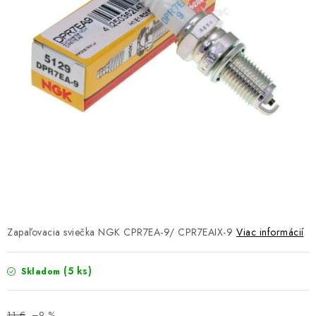
NÁVLEKY TLMIČOV
NAVIJAKY COME UP WARN
OLEJE MAXIMA A FILTRE
ROZŠIROVACIE PLASTY BLATNÍKOV
PRÍVESY - VOZÍKY
RADLICE NA SNEH - PLUHY
PRILBY LS2
Zapaľovacia sviečka NGK CPR7EA-9/ CPR7EAIX-9
Viac informácií
ŠTVORKOLKY
(5 ks)
Skladom
NOVINKY
11 €
–9 %