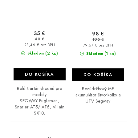
35 €
98 €
40 €
105 €
28,46 € bez DPH
79,67 € bez DPH
(2 ks)
Skladom
(1 ks)
Skladom
DO KOŠÍKA
DO KOŠÍKA
Relé štartér vhodné pre
Bezúdržbový MF
modely
akumulátor štvorkolky a
SEGWAY Fugleman,
UTV Segway
Snarler AT5/ AT6, Villain
SX10.