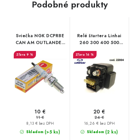
Podobné produkty
Sviečka NGK DCPR8E
Relé štartera Linhai
CAN AM OUTLANDER
260 300 400 500
RENEGADE TRAXTER
22004
9 %
16 %
450/500/570/650/850/1000
10 €
20 €
11 €
24 €
8,13 € bez DPH
16,26 € bez DPH
(>5 ks)
(2 ks)
Skladom
Skladom