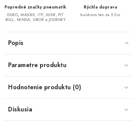
Popredné značky pneumatík
Rýchla doprava
CF MOTO CFORCE X850/X1000
DURO, MAXXIS, ITP, SUNF, PIT
kuriérom len za 5 Eur
BULL, KENDA, OBOR a JOURNEY
POLARIS SPORTSMAN RZR 1000
Popis
LINHAI 400/500/M550/650
TGB BLADE 600/1000 LT LTX
Parametre produktu
SEGWAY SNARLER AT6 AT5
Hodnotenie produktu (0)
Podmienky ochrany osobných údajov
Všeobecné obchodné podmienky
Diskusia
Reklamačný poriadok - formulár
Kontakt