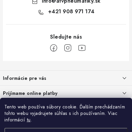
info
@
atvpneumatiky.sk
+421 908 971 174
Z
á
Informácie pre vás
p
ä
Podmienky ochrany osobných údajov
Prijímame online platby
t
Všeobecné obchodné podmienky
i
Tento web používa súbory cookie. Ďalším prechádzaním
Prihlásenie
e
Reklamačný poriadok - formulár
tohto webu vyjadrujete súhlas s ich používaním. Viac
E-mail
informácií
tu
.
Facebook
Kontakt