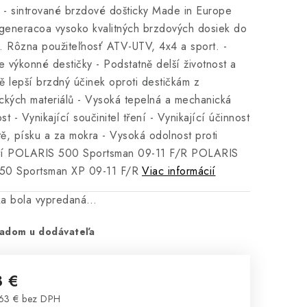
n - sintrované brzdové došticky Made in Europe
eneracoa vysoko kvalitných brzdových dosiek do
. Rôzna použiteľnosť ATV-UTV, 4x4 a sport.
-
e výkonné destičky
- Podstatně delší životnost a
ě lepší brzdný účinek oproti destičkám z
ckých materiálů
- Vysoká tepelná a mechanická
ost
- Vynikající součinitel tření
- Vynikající účinnost
átě, písku a za mokra
- Vysoká odolnost proti
tí
POLARIS 500 Sportsman 09-11 F/R
POLARIS
50 Sportsman XP 09-11 F/R
Viac informácií
ka bola vypredaná…
adom u dodávateľa
8 €
63 € bez DPH