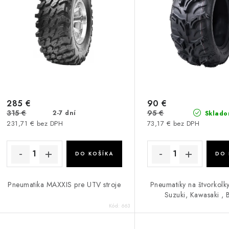
285 €
90 €
315 €
95 €
2-7 dní
Sklado
231,71 € bez DPH
73,17 € bez DPH
DO KOŠÍKA
DO 
Pneumatika MAXXIS pre UTV stroje
Pneumatiky na štvorkolk
Suzuki, Kawasaki , B
Kód:
663