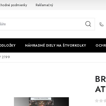
chodné podmienky
Reklamačný poriadok - formulár
Kontakt
PODLOŽKY
NÁHRADNÉ DIELY NA ŠTVORKOLKY
OCHR
V 2199
BR
AT