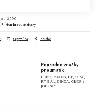
notková cena:
aru:
3000
:
Frixion brzdové dosky
č
Opýtať sa
Zdieľať
Popredné značky
pneumatík
DURO, MAXXIS, ITP, SUNF,
PIT BULL, KENDA, OBOR a
JOURNEY