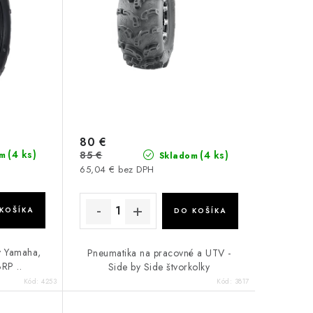
80 €
(4 ks)
85 €
(4 ks)
m
Skladom
65,04 € bez DPH
KOŠÍKA
DO KOŠÍKA
y Yamaha,
Pneumatika na pracovné a UTV -
RP ..
Side by Side štvorkolky
Kód:
4253
Kód:
3817