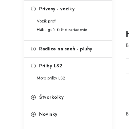
Prívesy - vozíky
Vozík profi
Hák - guľa ťažné zariadenie
B
Radlice na sneh - pluhy
Prilby LS2
Moto prilby LS2
Štvorkolky
B
Novinky