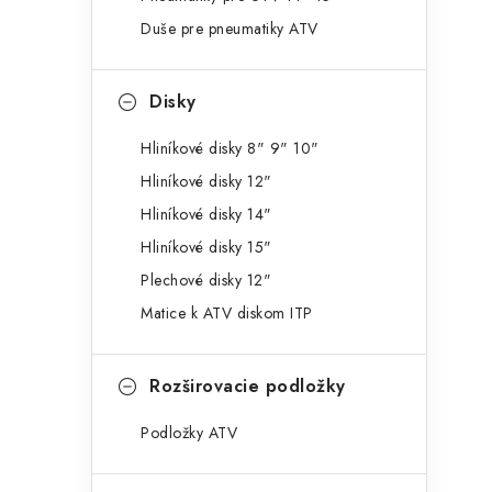
g
ý
Duše pre pneumatiky ATV
ó
p
r
Disky
a
i
e
n
Hliníkové disky 8" 9" 10"
Hliníkové disky 12"
e
Hliníkové disky 14"
l
Hliníkové disky 15"
Plechové disky 12"
Matice k ATV diskom ITP
Rozširovacie podložky
Podložky ATV