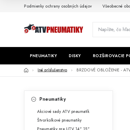
Prejsť
Podmienky ochrany osobných údajov
Všeobecné ob
na
obsah
PNEUMATIKY
DISKY
ROZŠIROVACIE 
Domov
Iné príslušenstvo
BRZDOVÉ OBLOŽENIE - AT
B
K
Preskočiť
Pneumatiky
kategórie
a
o
t
Akciové sady ATV pneumatík
č
Štvorkolkové pneumatiky
e
n
Pneumatiky pre UTV 14" 15"