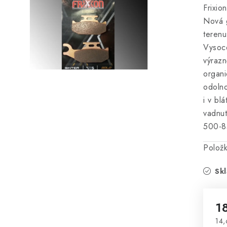
Frixio
Nová g
terenu
Vysoc
výrazn
organi
odoln
i v bl
vadnu
500-8
Polož
Skl
1
14,