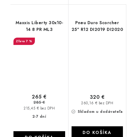
Maxxis Liberty 30x10-
Pneu Duro Scorcher
14 8 PR ML3
25" R12 DI2019 DI2020
7 %
265 €
320 €
285 €
260,16 € bez DPH
215,45 € bez DPH
Skladom u dodávateľa
2-7 dní
DO KOŠÍKA