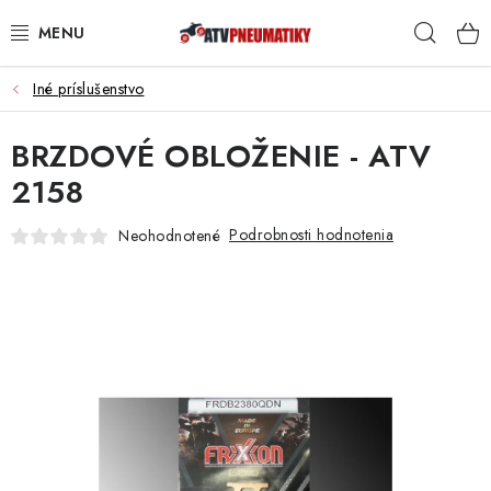
Prejsť
Hľad
na
obsah
Iné príslušenstvo
PNEUMATIKY
BRZDOVÉ OBLOŽENIE - ATV
DISKY
2158
ROZŠIROVACIE PODLOŽKY
Podrobnosti hodnotenia
Neohodnotené
NÁHRADNÉ DIELY NA ŠTVORKOLKY
OCHRANNÉ RÁMY
KUFRE A BOXY
KRYTY PODVOZKU