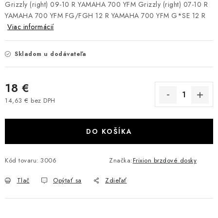
Grizzly (right) 09-10 R
YAMAHA 700 YFM Grizzly (right) 07-10 R
VÝPREDAJ
YAMAHA 700 YFM FG/FGH 12 R
YAMAHA 700 YFM G*SE 12 R
Viac informácií
AKCIA
Skladom u dodávateľa
INÉ PRÍSLUŠENSTVO
18 €
YAMAHA GRIZZLY 550/660/700
14,63 € bez DPH
Jednotková cena:
SUZUKI KINGQUAD 700/750 LTA
DO KOŠÍKA
CAN AM OUTLANDER 570/650/800/1000
Kód tovaru:
3006
Značka:
Frixion brzdové dosky
CAN AM RENEGADE 570/650/800/1000
Tlač
Opýtať sa
Zdieľať
CF MOTO X450/X520/X550/X625
CF MOTO 800/850 GLADIATOR X8