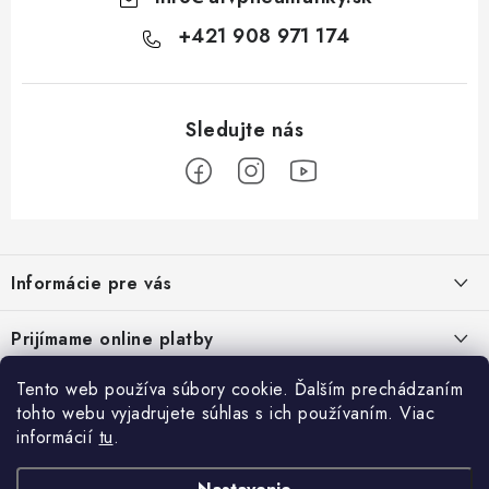
+421 908 971 174
Z
á
Informácie pre vás
p
ä
Podmienky ochrany osobných údajov
Prijímame online platby
t
Všeobecné obchodné podmienky
i
Tento web používa súbory cookie. Ďalším prechádzaním
Prihlásenie
e
Reklamačný poriadok - formulár
tohto webu vyjadrujete súhlas s ich používaním. Viac
E-mail
informácií
tu
.
Facebook
Kontakt