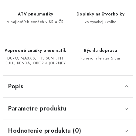
CF MOTO CFORCE X850/X1000
ATV pneumatiky
Doplnky na štvorkolky
v najlepších cenách v SR a ČR
vo vysokej kvalite
POLARIS SPORTSMAN RZR 1000
LINHAI 400/500/M550/650
Popredné značky pneumatík
Rýchla doprava
DURO, MAXXIS, ITP, SUNF, PIT
kuriérom len za 5 Eur
TGB BLADE 600/1000 LT LTX
BULL, KENDA, OBOR a JOURNEY
SEGWAY SNARLER AT6 AT5
Popis
Podmienky ochrany osobných údajov
Všeobecné obchodné podmienky
Parametre produktu
Reklamačný poriadok - formulár
Kontakt
Hodnotenie produktu (0)