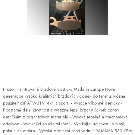
NÁVLEKY TLMIČOV
NAVIJAKY COME UP WARN
OLEJE MAXIMA A FILTRE
ROZŠIROVACIE PLASTY BLATNÍKOV
PRÍVESY - VOZÍKY
RADLICE NA SNEH - PLUHY
Frixion - sintrované brzdové došticky Made in Europe Nová
PRILBY LS2
generacoa vysoko kvalitných brzdových dosiek do terenu. Rôzna
použiteľnosť ATV-UTV, 4x4 a sport.
- Vysoce výkonné destičky
-
Podstatně delší životnost a výrazně lepší brzdný účinek oproti
ŠTVORKOLKY
destičkám z organických materiálů
- Vysoká tepelná a mechanická
odolnost
- Vynikající součinitel tření
- Vynikající účinnost i v blátě,
NOVINKY
písku a za mokra
- Vysoká odolnost proti vadnutí
YAMAHA 550 YFM