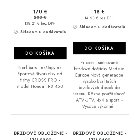
170 €
18 €
200 €
14,63 € bez DPH
138,21 € bez DPH
Skladom u dodávateľa
Skladom u dodávateľa
DO KOŠÍKA
DO KOŠÍKA
Frixion - sintrované
Nerf bars - našľapy na
brzdové došticky Made in
športové štvorkolky od
Europe Nová generacoa
firmy CROSS PRO -
vysoko kvalitných
model Honda TRX 450
brzdových dosiek do
terenu. Rôzna použiteľnosť
ATV-UTV, 4x4 a sport. -
Vysoce výkonné...
BRZDOVÉ OBLOŽENIE -
BRZDOVÉ OBLOŽENIE -
ATV 2200
ATV 2400