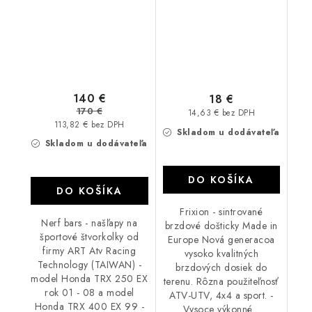
140 €
18 €
170 €
14,63 € bez DPH
113,82 € bez DPH
Skladom u dodávateľa
Skladom u dodávateľa
DO KOŠÍKA
DO KOŠÍKA
Frixion - sintrované
Nerf bars - našľapy na
brzdové došticky Made in
športové štvorkolky od
Europe Nová generacoa
firmy ART Atv Racing
vysoko kvalitných
Technology (TAIWAN) -
brzdových dosiek do
model Honda TRX 250 EX
terenu. Rôzna použiteľnosť
rok 01 - 08 a model
ATV-UTV, 4x4 a sport. -
Honda TRX 400 EX 99 -
Vysoce výkonné...