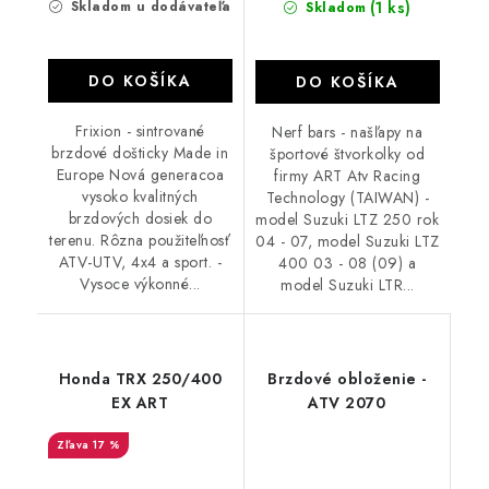
Skladom u dodávateľa
(1 ks)
Skladom
DO KOŠÍKA
DO KOŠÍKA
Frixion - sintrované
Nerf bars - našľapy na
brzdové došticky Made in
športové štvorkolky od
Europe Nová generacoa
firmy ART Atv Racing
vysoko kvalitných
Technology (TAIWAN) -
brzdových dosiek do
model Suzuki LTZ 250 rok
terenu. Rôzna použiteľnosť
04 - 07, model Suzuki LTZ
ATV-UTV, 4x4 a sport. -
400 03 - 08 (09) a
Vysoce výkonné...
model Suzuki LTR...
Honda TRX 250/400
Brzdové obloženie -
EX ART
ATV 2070
17 %