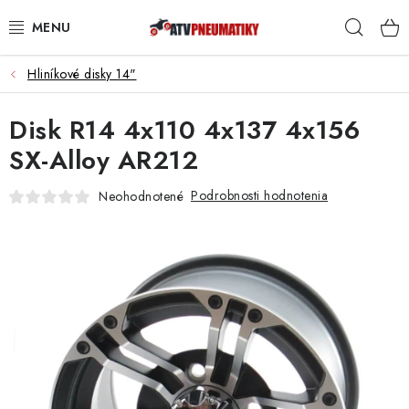
Prejsť
Hľad
na
obsah
Hliníkové disky 14"
PNEUMATIKY
Disk R14 4x110 4x137 4x156
DISKY
SX-Alloy AR212
ROZŠIROVACIE PODLOŽKY
Podrobnosti hodnotenia
Neohodnotené
NÁHRADNÉ DIELY NA ŠTVORKOLKY
OCHRANNÉ RÁMY
KUFRE A BOXY
KRYTY PODVOZKU