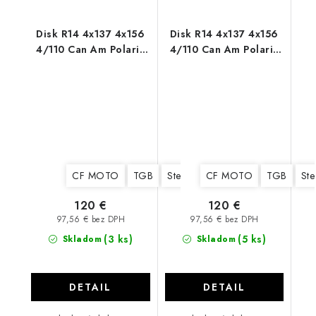
Disk R14 4x137 4x156
Disk R14 4x137 4x156
4/110 Can Am Polaris
4/110 Can Am Polaris
CF MOTO AR102 black
CF MOTO Cyklon
CF MOTO
TGB
Stels
Yamaha
CF MOTO
Suzuki
TGB
Kawa
Ste
120 €
120 €
97,56 € bez DPH
97,56 € bez DPH
(3 ks)
(5 ks)
Skladom
Skladom
DETAIL
DETAIL