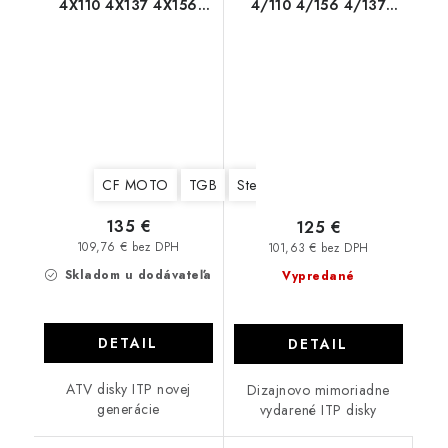
4X110 4X137 4X156
4/110 4/156 4/137
CAN AM CF MOTO
Machined
YAMAHA
CF MOTO
TGB
Stels
Yamaha
Suzuki
Kawa
135 €
125 €
109,76 € bez DPH
101,63 € bez DPH
Skladom u dodávateľa
Vypredané
DETAIL
DETAIL
ATV disky ITP novej
Dizajnovo mimoriadne
generácie
vydarené ITP disky