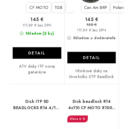
CF MOTO
TGB
Stels
Yamaha
Can Am BRP
Suzuki
Polaris
Kawa
145 €
145 €
155 €
117,89 € bez DPH
117,89 € bez DPH
(5 ks)
Skladom
Skladom u dodávateľa
DETAIL
DETAIL
ATV disky ITP novej
Hlinikové disky na
generácie
štvorkolku XTP Beadlock
Disk ITP SD
Disk beadlock R14
BEADLOCKS R14 4/137
4x110 CF MOTO X1000
4/110 4/156 Single
850 625
6 %