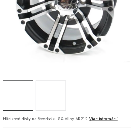
NÁVLEKY TLMIČOV
NAVIJAKY COME UP WARN
OLEJE MAXIMA A FILTRE
ROZŠIROVACIE PLASTY BLATNÍKOV
PRÍVESY - VOZÍKY
RADLICE NA SNEH - PLUHY
PRILBY LS2
ŠTVORKOLKY
Hlinikové disky na štvorkolku SX-Alloy AR212
Viac informácií
NOVINKY