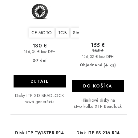
CF MOTO
TGB
Stels
Yamaha
Suzuki
Kawa
155 €
180 €
165 €
146,34 € bez DPH
126,02 € bez DPH
2-7 dní
(4 ks)
Objednané
DETAIL
DO KOŠÍKA
Disky ITP SD BEADLOCK
Hlinikové disky na
nová generácia
štvorkolku XTP Beadlock
Disk ITP TWISTER R14
Disk ITP SS 216 R14