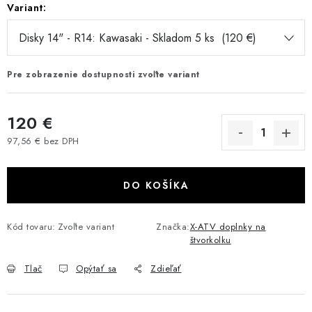
Variant:
VÝPREDAJ
AKCIA
Pre zobrazenie dostupnosti zvoľte variant
INÉ PRÍSLUŠENSTVO
120 €
YAMAHA GRIZZLY 550/660/700
97,56 € bez DPH
Jednotková cena:
SUZUKI KINGQUAD 700/750 LTA
DO KOŠÍKA
CAN AM OUTLANDER 570/650/800/1000
Kód tovaru:
Zvoľte variant
Značka:
X-ATV doplnky na
CAN AM RENEGADE 570/650/800/1000
štvorkolku
CF MOTO X450/X520/X550/X625
Tlač
Opýtať sa
Zdieľať
CF MOTO 800/850 GLADIATOR X8