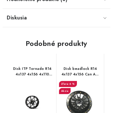
Diskusia
Podobné produkty
Disk ITP Tornado R14
Disk beadlock R14
4x137 4x156 4x110
4x137 4x156 Can Am
CAN AM Polaris CF
Polaris XTP
6 %
MOTO
Akcia