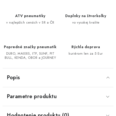
CF MOTO CFORCE X850/X1000
ATV pneumatiky
Doplnky na štvorkolky
v najlepších cenách v SR a ČR
vo vysokej kvalite
POLARIS SPORTSMAN RZR 1000
LINHAI 400/500/M550/650
Popredné značky pneumatík
Rýchla doprava
TGB BLADE 600/1000 LT LTX
DURO, MAXXIS, ITP, SUNF, PIT
kuriérom len za 5 Eur
BULL, KENDA, OBOR a JOURNEY
SEGWAY SNARLER AT6 AT5
Popis
Podmienky ochrany osobných údajov
Všeobecné obchodné podmienky
Reklamačný poriadok - formulár
Parametre produktu
Kontakt
Hodnotenie produktu (0)