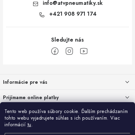
info
@
atvpneumatiky.sk
+421 908 971 174
Z
á
Informácie pre vás
p
ä
Podmienky ochrany osobných údajov
Prijímame online platby
t
Všeobecné obchodné podmienky
i
Tento web používa súbory cookie. Ďalším prechádzaním
Prihlásenie
e
Reklamačný poriadok - formulár
tohto webu vyjadrujete súhlas s ich používaním. Viac
E-mail
informácií
tu
.
Facebook
Kontakt