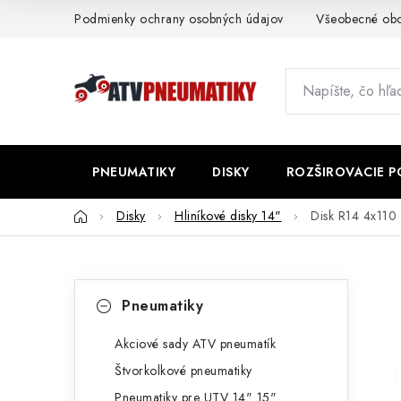
Prejsť
Podmienky ochrany osobných údajov
Všeobecné ob
na
obsah
PNEUMATIKY
DISKY
ROZŠIROVACIE 
Domov
Disky
Hliníkové disky 14"
Disk R14 4x110
B
K
Preskočiť
Pneumatiky
kategórie
a
o
t
Akciové sady ATV pneumatík
č
Štvorkolkové pneumatiky
e
n
Pneumatiky pre UTV 14" 15"