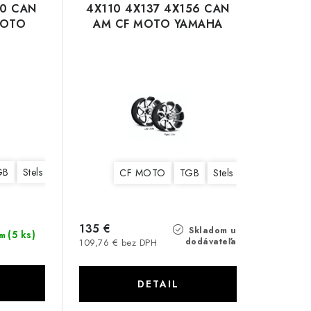
10 CAN
4X110 4X137 4X156 CAN
MOTO
AM CF MOTO YAMAHA
GB
Stels
Yamaha
Suzuki
Kawasaki
Linhai
Can Am BRP
CF MOTO
TGB
Stels
Yamaha
Suz
135 €
Skladom u
(5 ks)
m
dodávateľa
109,76 € bez DPH
DETAIL