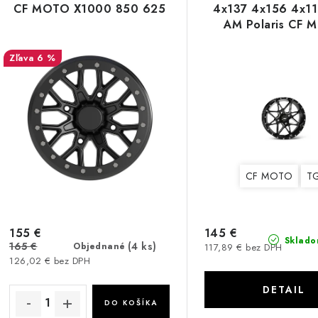
CF MOTO X1000 850 625
4x137 4x156 4x1
AM Polaris CF 
6 %
CF MOTO
T
155 €
145 €
Sklado
165 €
(4 ks)
Objednané
117,89 € bez DPH
126,02 € bez DPH
DETAIL
DO KOŠÍKA