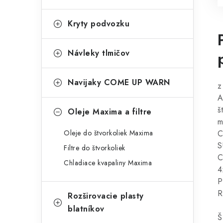
Kryty podvozku
Návleky tlmičov
Navijaky COME UP WARN
z
A
š
Oleje Maxima a filtre
m
Oleje do štvorkoliek Maxima
C
S
Filtre do štvorkoliek
C
Chladiace kvapaliny Maxima
4
P
R
Rozširovacie plasty
blatníkov
Š