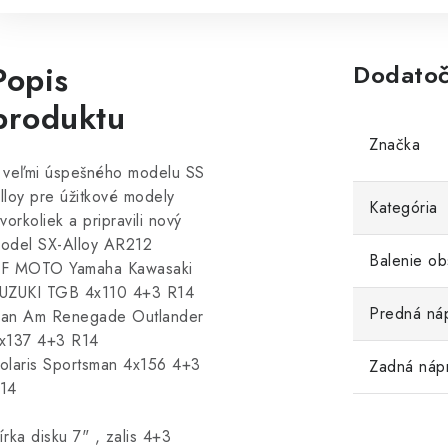
Popis
Dodatoč
produktu
Značka
 veľmi úspešného modelu SS
lloy pre úžitkové modely
Kategória
tvorkoliek a pripravili nový
odel SX-Alloy AR212
Balenie ob
F MOTO Yamaha Kawasaki
UZUKI TGB 4x110 4+3 R14
Predná ná
an Am Renegade Outlander
x137 4+3 R14
olaris Sportsman 4x156 4+3
Zadná náp
14
írka disku 7" , zalis 4+3