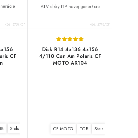
enerácie
ATV disky ITP novej generácie
Kód:
2754/CF
Kód:
2778/CF
4x156
Disk R14 4x136 4x156
aris CF
4/110 Can Am Polaris CF
n
MOTO AR104
GB
Linhai
Stels
Can Am BRP
Yamaha
Suzuki
Polaris
Kawasaki
Linhai
Can Am BRP
CF MOTO
TGB
Stels
Yamaha
Suz