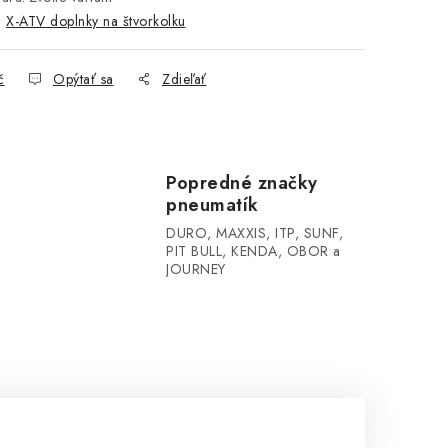
:
X-ATV doplnky na štvorkolku
č
Opýtať sa
Zdieľať
Popredné značky
pneumatík
DURO, MAXXIS, ITP, SUNF,
PIT BULL, KENDA, OBOR a
JOURNEY