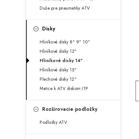
g
ý
Duše pre pneumatiky ATV
ó
p
r
Disky
a
i
e
n
Hliníkové disky 8" 9" 10"
Hliníkové disky 12"
e
Hliníkové disky 14"
l
Hliníkové disky 15"
Plechové disky 12"
Matice k ATV diskom ITP
Rozširovacie podložky
Podložky ATV