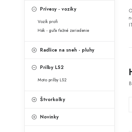
Prívesy - vozíky
O
n
Vozík profi
I
Hák - guľa ťažné zariadenie
Radlice na sneh - pluhy
Prilby LS2
Moto prilby LS2
B
Štvorkolky
Novinky