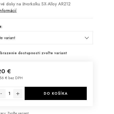
ové disky na štvorkolku SX-Alloy AR212
informácií
t:
brazenie dostupnosti zvoľte variant
20 €
56 € bez DPH
notková cena:
DO KOŠÍKA
aru:
Zvoľte variant