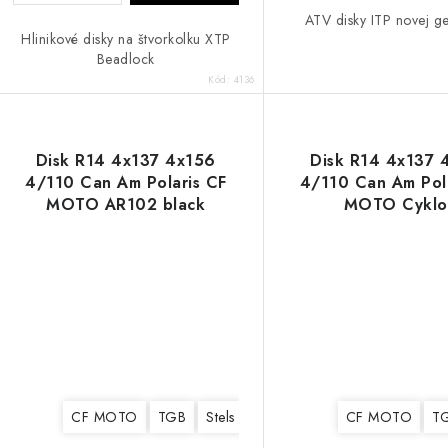
ATV disky ITP novej g
Hlinikové disky na štvorkolku XTP
Beadlock
Kód:
4136
Disk R14 4x137 4x156
Disk R14 4x137 
4/110 Can Am Polaris CF
4/110 Can Am Pol
MOTO AR102 black
MOTO Cyklo
CF MOTO
TGB
Stels
Yamaha
Suzuki
CF MOTO
Kawasaki
T