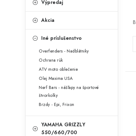
Výpredaj
Akcia
B
Iné príslušenstvo
Overfenders - Nadblátniky
Ochrana rúk
ATV moto oblečenie
Olej Maxima USA
Nerf Bars - nášľapy na športové
štvorkolky
Brzdy - Epi, Frixon
YAMAHA GRIZZLY
550/660/700