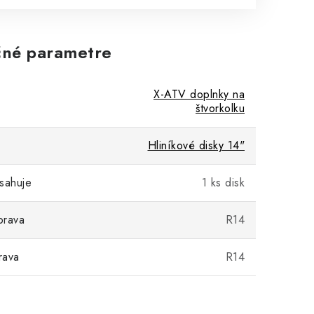
né parametre
X-ATV doplnky na
štvorkolku
Hliníkové disky 14"
sahuje
1 ks disk
prava
R14
rava
R14