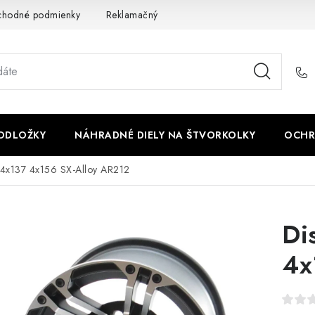
chodné podmienky
Reklamačný poriadok - formulár
Kontakt
PODLOŽKY
NÁHRADNÉ DIELY NA ŠTVORKOLKY
OCHR
 4x137 4x156 SX-Alloy AR212
Di
4x