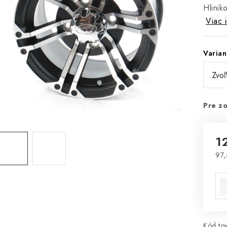
Hlinik
Viac 
Varian
Pre zo
1
97,
Jed
Kód tov