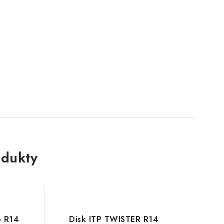
dukty
o R14
Disk ITP TWISTER R14