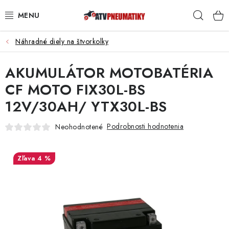
Prejsť
Hľad
na
obsah
Náhradné diely na štvorkolky
PNEUMATIKY
AKUMULÁTOR MOTOBATÉRIA
DISKY
CF MOTO FIX30L-BS
ROZŠIROVACIE PODLOŽKY
12V/30AH/ YTX30L-BS
NÁHRADNÉ DIELY NA ŠTVORKOLKY
Podrobnosti hodnotenia
Neohodnotené
OCHRANNÉ RÁMY
4 %
KUFRE A BOXY
KRYTY PODVOZKU