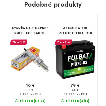
Podobné produkty
Sviečka NGK DCPR8E
AKUMULÁTOR
TGB BLADE TARGET
MOTOBATÉRIA TGB
600/1000
BLADE Fulbat gel
9 %
7 %
FTX20L-BS/YTX20L-BS
10 €
79 €
11 €
85 €
8,13 € bez DPH
64,23 € bez DPH
(>5 ks)
(4 ks)
Skladom
Skladom