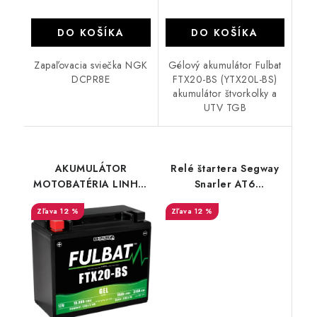
DO KOŠÍKA
DO KOŠÍKA
Zapaľovacia sviečka NGK
Gélový akumulátor Fulbat
DCPR8E
FTX20-BS (YTX20L-BS)
akumulátor štvorkolky a
UTV TGB
AKUMULÁTOR
Relé štartera Segway
MOTOBATÉRIA LINHAI
Snarler AT6
370/400/500/550/565/650
A01M04200001
12 %
12 %
FULBAT Gel FTX20L-
BS/YTX20L-BS