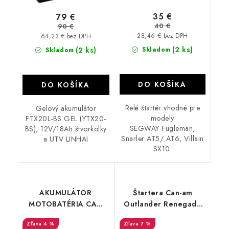
35 €
79 €
40 €
90 €
28,46 € bez DPH
64,23 € bez DPH
(2 ks)
(2 ks)
Skladom
Skladom
DO KOŠÍKA
DO KOŠÍKA
Relé štartér vhodné pre
Gelový akumulátor
modely
FTX20L-BS GEL (YTX20-
SEGWAY Fugleman,
BS), 12V/18Ah štvorkolky
Snarler AT5/ AT6, Villain
a UTV LINHAI
SX10.
AKUMULÁTOR
Štartera Can-am
MOTOBATÉRIA CAN
Outlander Renegade
AM TRAXTER FIX30L-
500 650 800 1000
4 %
7 %
BS 12V/30AH/
Commander Maverick