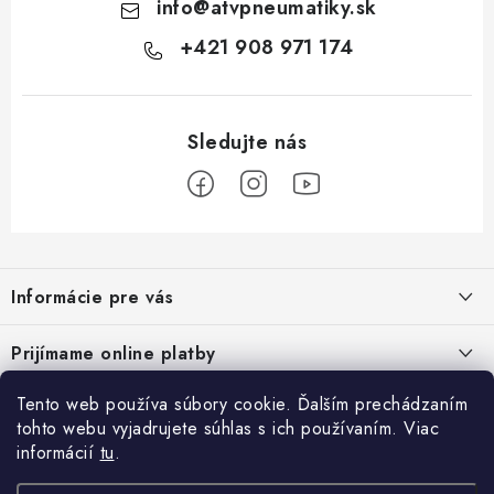
info
@
atvpneumatiky.sk
+421 908 971 174
Z
á
Informácie pre vás
p
ä
Podmienky ochrany osobných údajov
Prijímame online platby
t
Všeobecné obchodné podmienky
i
Tento web používa súbory cookie. Ďalším prechádzaním
Prihlásenie
e
Reklamačný poriadok - formulár
tohto webu vyjadrujete súhlas s ich používaním. Viac
E-mail
informácií
tu
.
Facebook
Kontakt