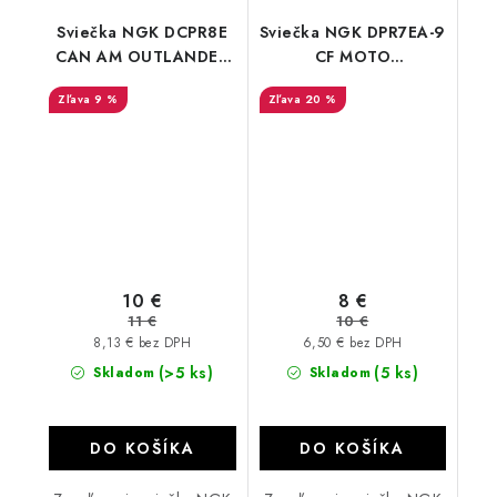
Sviečka NGK DCPR8E
Sviečka NGK DPR7EA-9
CAN AM OUTLANDER
CF MOTO
RENEGADE TRAXTER
510/X5/X6/Z6
9 %
20 %
450/500/570/650/850/1000
10 €
8 €
11 €
10 €
8,13 € bez DPH
6,50 € bez DPH
(>5 ks)
(5 ks)
Skladom
Skladom
DO KOŠÍKA
DO KOŠÍKA