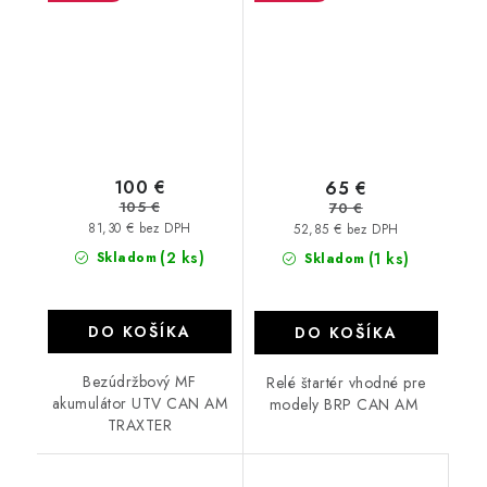
YTX30L-BS
800 1000 420684560
420684562 18880
100 €
65 €
105 €
70 €
81,30 € bez DPH
52,85 € bez DPH
(2 ks)
Skladom
(1 ks)
Skladom
DO KOŠÍKA
DO KOŠÍKA
Bezúdržbový MF
Relé štartér vhodné pre
akumulátor UTV CAN AM
modely BRP CAN AM
TRAXTER