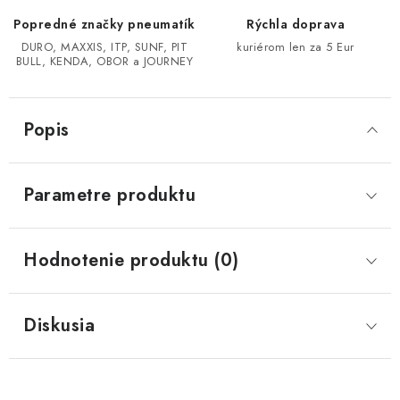
Popredné značky pneumatík
Rýchla doprava
CF MOTO CFORCE X850/X1000
DURO, MAXXIS, ITP, SUNF, PIT
kuriérom len za 5 Eur
BULL, KENDA, OBOR a JOURNEY
POLARIS SPORTSMAN RZR 1000
Popis
LINHAI 400/500/M550/650
TGB BLADE 600/1000 LT LTX
Parametre produktu
SEGWAY SNARLER AT6 AT5
Hodnotenie produktu (0)
Podmienky ochrany osobných údajov
Všeobecné obchodné podmienky
Diskusia
Reklamačný poriadok - formulár
Kontakt