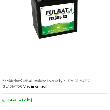
NÁVLEKY TLMIČOV
NAVIJAKY COME UP WARN
OLEJE MAXIMA A FILTRE
ROZŠIROVACIE PLASTY BLATNÍKOV
PRÍVESY - VOZÍKY
RADLICE NA SNEH - PLUHY
PRILBY LS2
Bezúdržbový MF akumulátor štvorkolky a UTV CF-MOTO
GLADIATOR
Viac informácií
ŠTVORKOLKY
(2 ks)
Skladom
NOVINKY