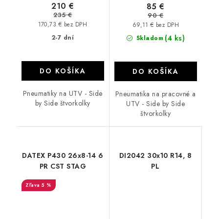
210 €
85 €
235 €
90 €
170,73 € bez DPH
69,11 € bez DPH
2-7 dní
(4 ks)
Skladom
DO KOŠÍKA
DO KOŠÍKA
Pneumatiky na UTV - Side
Pneumatika na pracovné a
by Side štvorkolky
UTV - Side by Side
štvorkolky
DATEX P430 26x8-14 6
DI2042 30x10 R14, 8
PR CST STAG
PL
5 %