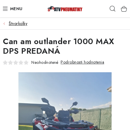
Prejsť
Hľad
na
obsah
Štvorkolky
PNEUMATIKY
Can am outlander 1000 MAX
DISKY
DPS PREDANÁ
ROZŠIROVACIE PODLOŽKY
Podrobnosti hodnotenia
Neohodnotené
NÁHRADNÉ DIELY NA ŠTVORKOLKY
OCHRANNÉ RÁMY
KUFRE A BOXY
KRYTY PODVOZKU