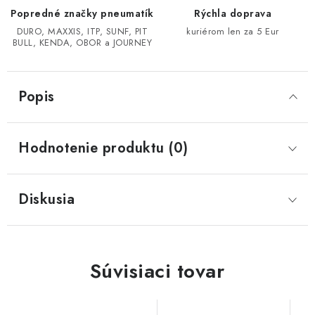
Popredné značky pneumatík
Rýchla doprava
CF MOTO CFORCE X850/X1000
DURO, MAXXIS, ITP, SUNF, PIT
kuriérom len za 5 Eur
BULL, KENDA, OBOR a JOURNEY
POLARIS SPORTSMAN RZR 1000
Popis
LINHAI 400/500/M550/650
TGB BLADE 600/1000 LT LTX
Hodnotenie produktu (0)
SEGWAY SNARLER AT6 AT5
Diskusia
Podmienky ochrany osobných údajov
Všeobecné obchodné podmienky
Reklamačný poriadok - formulár
Kontakt
Súvisiaci tovar