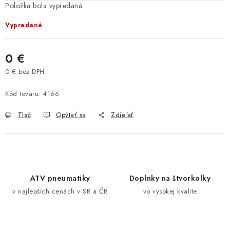
Položka bola vypredaná…
VÝPREDAJ
Vypredané
AKCIA
0 €
INÉ PRÍSLUŠENSTVO
0 € bez DPH
Jednotková cena:
YAMAHA GRIZZLY 550/660/700
Kód tovaru:
4166
Tlač
Opýtať sa
Zdieľať
SUZUKI KINGQUAD 700/750 LTA
CAN AM OUTLANDER 570/650/800/1000
CAN AM RENEGADE 570/650/800/1000
ATV pneumatiky
Doplnky na štvorkolky
v najlepších cenách v SR a ČR
vo vysokej kvalite
CF MOTO X450/X520/X550/X625
CF MOTO 800/850 GLADIATOR X8