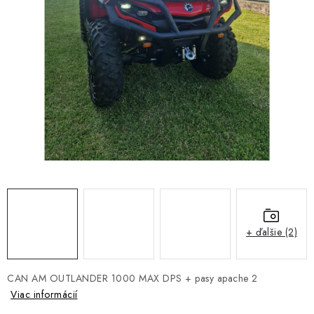
NÁVLEKY TLMIČOV
NAVIJAKY COME UP WARN
OLEJE MAXIMA A FILTRE
ROZŠIROVACIE PLASTY BLATNÍKOV
PRÍVESY - VOZÍKY
RADLICE NA SNEH - PLUHY
PRILBY LS2
+ ďalšie (2)
ŠTVORKOLKY
CAN AM OUTLANDER 1000 MAX DPS + pasy apache 2
NOVINKY
Viac informácií