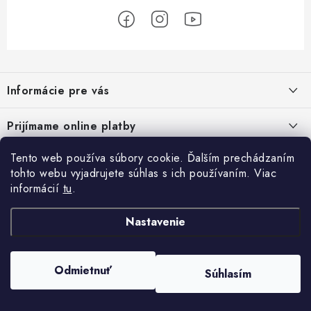
Z
á
Informácie pre vás
p
ä
Podmienky ochrany osobných údajov
Prijímame online platby
t
Všeobecné obchodné podmienky
i
Tento web používa súbory cookie. Ďalším prechádzaním
Prihlásenie
e
Reklamačný poriadok - formulár
tohto webu vyjadrujete súhlas s ich používaním. Viac
E-mail
informácií
tu
.
Facebook
Kontakt
Nastavenie
Posledné hodnotenie produktov
Heslo
Odmietnuť
Súhlasím
Copyright 2026
ATV pneumatiky
. Všetky práva vyhradené.
Set olej pre štvorkolku Linhai 10w40, 80w90 a filter HF682
Vytvoril Shoptet
Rastislav Debnár