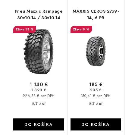
Pneu Maxxis Rampage
MAXXIS CEROS 27x9-
30x10-14 / 30x10-14
14, 6 PR
13 %
9 %
1 140 €
185 €
1 320 €
205 €
926,83 € bez DPH
150,41 € bez DPH
2-7 dní
2-7 dní
DO KOŠÍKA
DO KOŠÍKA