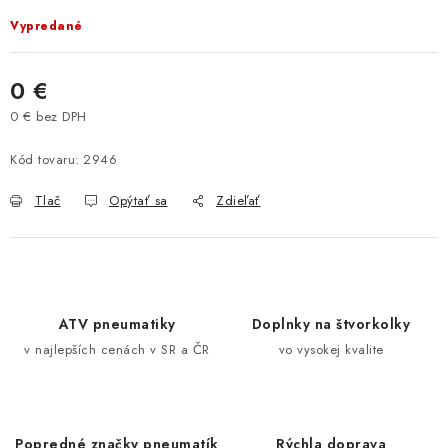
VÝPREDAJ
Vypredané
AKCIA
0 €
0 € bez DPH
INÉ PRÍSLUŠENSTVO
Jednotková cena:
Kód tovaru:
2946
YAMAHA GRIZZLY 550/660/700
Tlač
Opýtať sa
Zdieľať
SUZUKI KINGQUAD 700/750 LTA
CAN AM OUTLANDER 570/650/800/1000
ATV pneumatiky
Doplnky na štvorkolky
CAN AM RENEGADE 570/650/800/1000
v najlepších cenách v SR a ČR
vo vysokej kvalite
CF MOTO X450/X520/X550/X625
CF MOTO 800/850 GLADIATOR X8
Popredné značky pneumatík
Rýchla doprava