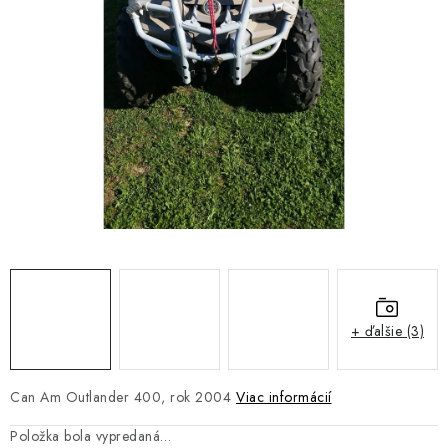
NÁVLEKY TLMIČOV
NAVIJAKY COME UP WARN
OLEJE MAXIMA A FILTRE
ROZŠIROVACIE PLASTY BLATNÍKOV
PRÍVESY - VOZÍKY
RADLICE NA SNEH - PLUHY
PRILBY LS2
+ ďalšie (3)
ŠTVORKOLKY
Can Am Outlander 400, rok 2004
Viac informácií
NOVINKY
Položka bola vypredaná…