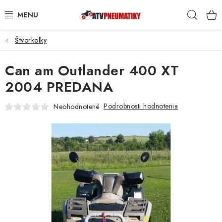
Prejsť
Hľad
na
obsah
Štvorkolky
PNEUMATIKY
Can am Outlander 400 XT
DISKY
2004 PREDANA
ROZŠIROVACIE PODLOŽKY
Podrobnosti hodnotenia
Neohodnotené
NÁHRADNÉ DIELY NA ŠTVORKOLKY
OCHRANNÉ RÁMY
KUFRE A BOXY
KRYTY PODVOZKU