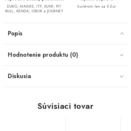
DURO, MAXXIS, ITP, SUNF, PIT
kuriérom len za 5 Eur
BULL, KENDA, OBOR a JOURNEY
CF MOTO CFORCE X850/X1000
POLARIS SPORTSMAN RZR 1000
Popis
LINHAI 400/500/M550/650
Hodnotenie produktu (0)
TGB BLADE 600/1000 LT LTX
SEGWAY SNARLER AT6 AT5
Diskusia
Podmienky ochrany osobných údajov
Všeobecné obchodné podmienky
Súvisiaci tovar
Reklamačný poriadok - formulár
Kontakt