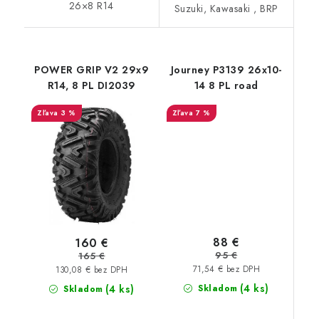
26×8 R14
Suzuki, Kawasaki , BRP
POWER GRIP V2 29x9
Journey P3139 26x10-
R14, 8 PL DI2039
14 8 PL road
3 %
7 %
88 €
160 €
95 €
165 €
71,54 € bez DPH
130,08 € bez DPH
(4 ks)
(4 ks)
Skladom
Skladom