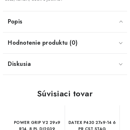
CF MOTO CFORCE X850/X1000
Popis
POLARIS SPORTSMAN RZR 1000
Hodnotenie produktu (0)
LINHAI 400/500/M550/650
TGB BLADE 600/1000 LT LTX
Diskusia
SEGWAY SNARLER AT6 AT5
Podmienky ochrany osobných údajov
Súvisiaci tovar
Všeobecné obchodné podmienky
Reklamačný poriadok - formulár
Kontakt
POWER GRIP V2 29x9
DATEX P430 27x9-14 6
R14, 8 PL DI2039
PR CST STAG