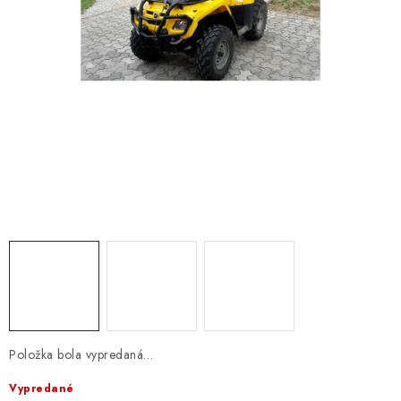
NÁVLEKY TLMIČOV
NAVIJAKY COME UP WARN
OLEJE MAXIMA A FILTRE
ROZŠIROVACIE PLASTY BLATNÍKOV
PRÍVESY - VOZÍKY
RADLICE NA SNEH - PLUHY
PRILBY LS2
ŠTVORKOLKY
Položka bola vypredaná…
NOVINKY
Vypredané