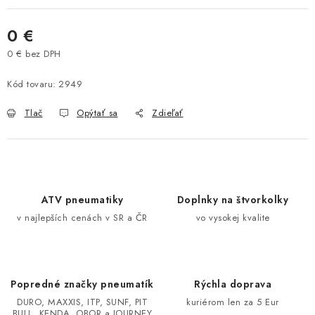
VÝPREDAJ
0 €
AKCIA
0 € bez DPH
Jednotková cena:
Kód tovaru:
2949
INÉ PRÍSLUŠENSTVO
Tlač
Opýtať sa
Zdieľať
YAMAHA GRIZZLY 550/660/700
SUZUKI KINGQUAD 700/750 LTA
CAN AM OUTLANDER 570/650/800/1000
ATV pneumatiky
Doplnky na štvorkolky
v najlepších cenách v SR a ČR
vo vysokej kvalite
CAN AM RENEGADE 570/650/800/1000
CF MOTO X450/X520/X550/X625
Popredné značky pneumatík
Rýchla doprava
DURO, MAXXIS, ITP, SUNF, PIT
kuriérom len za 5 Eur
CF MOTO 800/850 GLADIATOR X8
BULL, KENDA, OBOR a JOURNEY