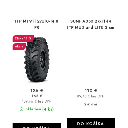
ITP MT911 27x10-14 8
SUNF A050 27x11-14
PR
ITP MUD and LITE 3 cm
18 %
Akcia
110 €
135 €
165 €
89,43 € bez DPH
109,76 € bez DPH
2-7 dní
(4 ks)
Skladom
DO KOŠÍKA