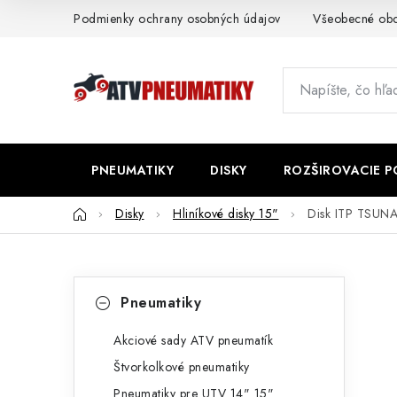
Prejsť
Podmienky ochrany osobných údajov
Všeobecné ob
na
obsah
PNEUMATIKY
DISKY
ROZŠIROVACIE 
Domov
Disky
Hliníkové disky 15"
Disk ITP TSUN
B
K
Preskočiť
Pneumatiky
kategórie
a
o
t
Akciové sady ATV pneumatík
č
Štvorkolkové pneumatiky
e
n
Pneumatiky pre UTV 14" 15"