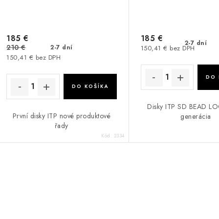
185 €
185 €
2-7 dní
210 €
2-7 dní
150,41 € bez DPH
150,41 € bez DPH
DO 
DO KOŠÍKA
Disky ITP SD BEAD L
První disky ITP nové produktové
generácia
řady
Kód:
2334