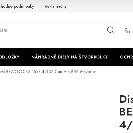
chodné podmienky
Reklamačný poriadok - formulár
Kontakt
PODLOŽKY
NÁHRADNÉ DIELY NA ŠTVORKOLKY
OCHR
AMI BEADLOCKS 15x7 4/137 Can Am BRP Maverick
Di
BE
4/