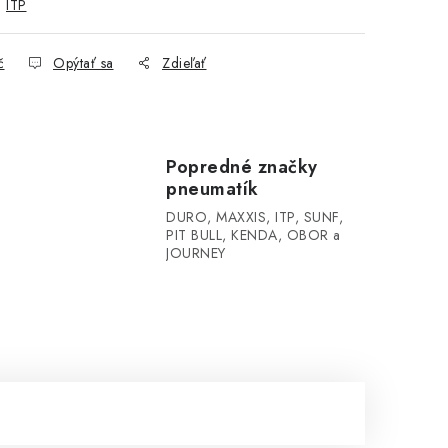
:
ITP
č
Opýtať sa
Zdieľať
Popredné značky
pneumatík
DURO, MAXXIS, ITP, SUNF,
PIT BULL, KENDA, OBOR a
JOURNEY