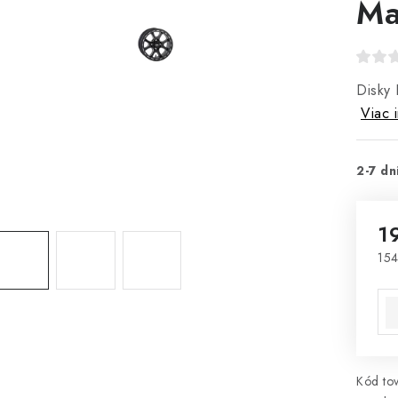
Ma
Disky
Viac 
2-7 dn
1
154
Jed
Kód tov