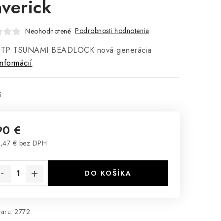
verick
Podrobnosti hodnotenia
Neohodnotené
 ITP TSUNAMI BEADLOCK nová generácia
informácií
í
90 €
,47 € bez DPH
notková cena:
DO KOŠÍKA
aru:
2772