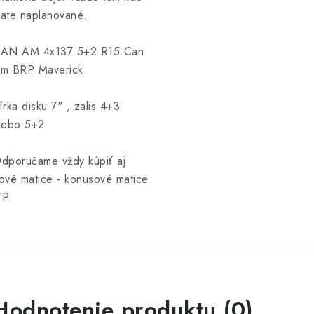
ate naplanované.
AN AM 4x137 5+2 R15 Can
m BRP Maverick
írka disku 7" , zalis 4+3
lebo 5+2
dporučame vždy kúpiť aj
ové matice - konusové matice
TP
Hodnotenie produktu (0)