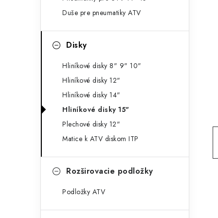
g
ý
Duše pre pneumatiky ATV
ó
p
r
Disky
a
i
e
n
Hliníkové disky 8" 9" 10"
Hliníkové disky 12"
e
Hliníkové disky 14"
l
Hliníkové disky 15"
Plechové disky 12"
Matice k ATV diskom ITP
Rozširovacie podložky
Podložky ATV