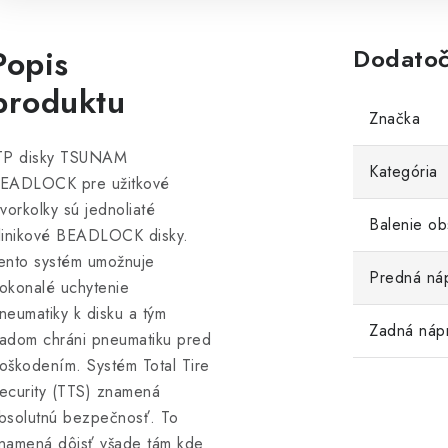
Popis
Dodatoč
produktu
Značka
TP disky TSUNAM
Kategória
EADLOCK pre užitkové
tvorkolky sú jednoliaté
Balenie ob
linikové BEADLOCK disky.
ento systém umožnuje
Predná ná
okonalé uchytenie
neumatiky k disku a tým
Zadná náp
adom chráni pneumatiku pred
oškodením. Systém Total Tire
ecurity (TTS) znamená
bsolutnú bezpečnosť. To
namená dôjsť všade tám kde