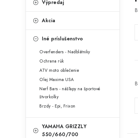
Výpredaj
B
Akcia
Iné príslušenstvo
Overfenders - Nadblátniky
Ochrana rúk
ATV moto oblečenie
Olej Maxima USA
B
Nerf Bars - nášľapy na športové
štvorkolky
Brzdy - Epi, Frixon
YAMAHA GRIZZLY
550/660/700