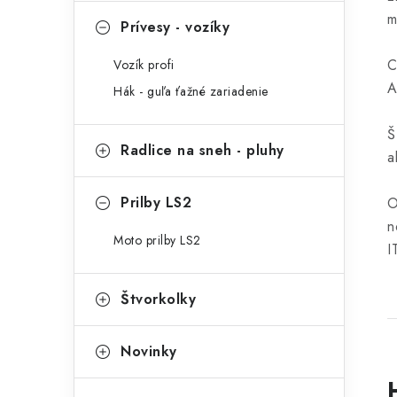
m
Prívesy - vozíky
C
Vozík profi
A
Hák - guľa ťažné zariadenie
Š
Radlice na sneh - pluhy
a
Prilby LS2
O
n
Moto prilby LS2
I
Štvorkolky
Novinky