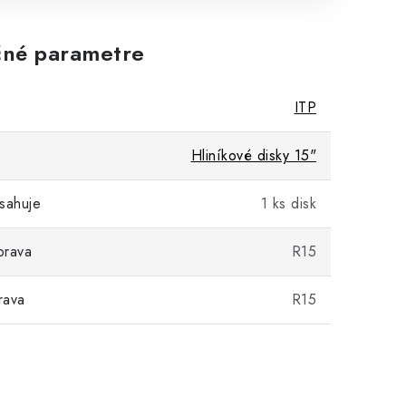
né parametre
ITP
Hliníkové disky 15"
sahuje
1 ks disk
prava
R15
rava
R15