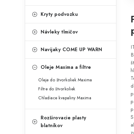
Kryty podvozku
Návleky tlmičov
I
Navijaky COME UP WARN
B
š
Oleje Maxima a filtre
h
T
Oleje do štvorkoliek Maxima
d
Filtre do štvorkoliek
p
Chladiace kvapaliny Maxima
p
p
S
Rozširovacie plasty
a
blatníkov
z