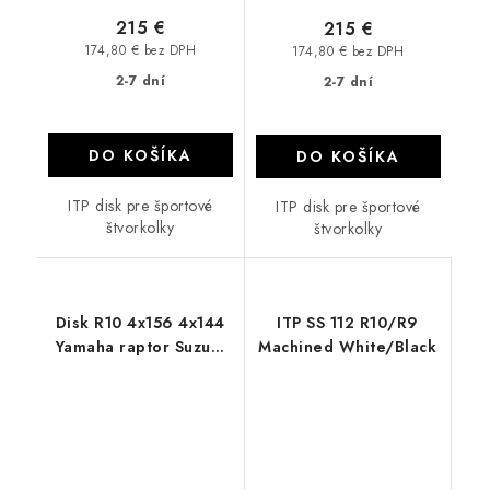
215 €
215 €
174,80 € bez DPH
174,80 € bez DPH
2-7 dní
2-7 dní
DO KOŠÍKA
DO KOŠÍKA
ITP disk pre športové
ITP disk pre športové
štvorkolky
štvorkolky
Disk R10 4x156 4x144
ITP SS 112 R10/R9
Yamaha raptor Suzuki
Machined White/Black
LTZ X ATV 4 mm