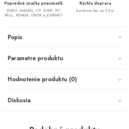
Popredné značky pneumatík
Rýchla doprava
DURO, MAXXIS, ITP, SUNF, PIT
kuriérom len za 5 Eur
CF MOTO CFORCE X850/X1000
BULL, KENDA, OBOR a JOURNEY
POLARIS SPORTSMAN RZR 1000
Popis
LINHAI 400/500/M550/650
TGB BLADE 600/1000 LT LTX
Parametre produktu
SEGWAY SNARLER AT6 AT5
Hodnotenie produktu (0)
Podmienky ochrany osobných údajov
Všeobecné obchodné podmienky
Diskusia
Reklamačný poriadok - formulár
Kontakt