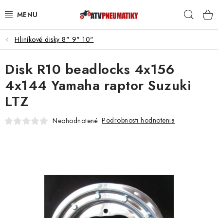
Prejsť
Hľad
na
obsah
Hliníkové disky 8" 9" 10"
PNEUMATIKY
Disk R10 beadlocks 4x156
DISKY
4x144 Yamaha raptor Suzuki
ROZŠIROVACIE PODLOŽKY
LTZ
NÁHRADNÉ DIELY NA ŠTVORKOLKY
Podrobnosti hodnotenia
Neohodnotené
OCHRANNÉ RÁMY
KUFRE A BOXY
KRYTY PODVOZKU