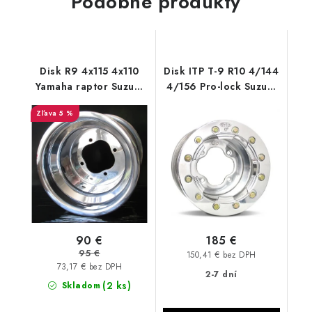
Podobné produkty
Disk R9 4x115 4x110
Disk ITP T-9 R10 4/144
Yamaha raptor Suzuki
4/156 Pro-lock Suzuki
LTZ X ATV 4 mm
LTZ Yamaha Raptor
5 %
90 €
185 €
95 €
150,41 € bez DPH
73,17 € bez DPH
2-7 dní
(2 ks)
Skladom