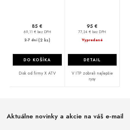
85 €
95 €
69,11 € bez DPH
77,24 € bez DPH
(2 ks)
2-7 dní
Vypredané
DO KOŠÍKA
DETAIL
Disk od firmy X ATV
V ITP zobrali najlepšie
rysy
Aktuálne novinky a akcie na váš e-mail