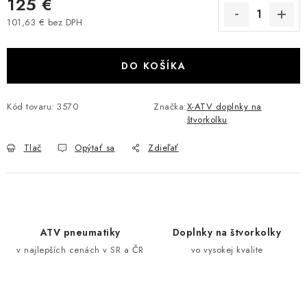
125 €
VÝPREDAJ
101,63 € bez DPH
Jednotková cena:
AKCIA
DO KOŠÍKA
INÉ PRÍSLUŠENSTVO
Kód tovaru:
3570
Značka:
X-ATV doplnky na
štvorkolku
YAMAHA GRIZZLY 550/660/700
Tlač
Opýtať sa
Zdieľať
SUZUKI KINGQUAD 700/750 LTA
CAN AM OUTLANDER 570/650/800/1000
CAN AM RENEGADE 570/650/800/1000
ATV pneumatiky
Doplnky na štvorkolky
v najlepších cenách v SR a ČR
vo vysokej kvalite
CF MOTO X450/X520/X550/X625
CF MOTO 800/850 GLADIATOR X8