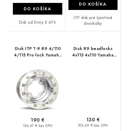
DO KOŠÍKA
DO KOŠÍKA
ITP disk pre športové
Disk od firmy X ATV
štvorkolky
Disk ITP T-9 R9 4/110
Disk R9 beadlocks
4/115 Pro-lock Yamaha
4x115 4x110 Yamaha
Raptor Suzuki LTZ
raptor Suzuki LTZ
chrom
130 €
190 €
105,69 € bez DPH
154,47 € bez DPH