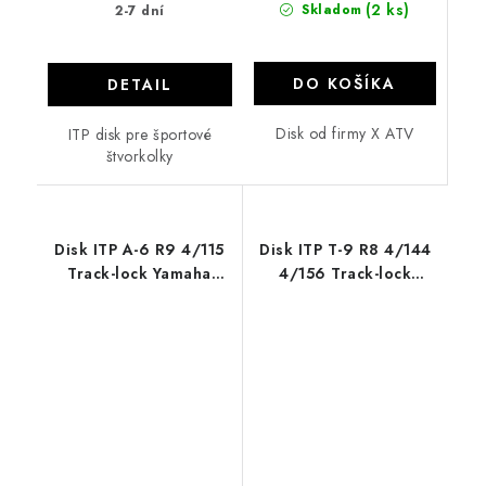
(2 ks)
Skladom
2-7 dní
DO KOŠÍKA
DETAIL
Disk od firmy X ATV
ITP disk pre športové
štvorkolky
Disk ITP A-6 R9 4/115
Disk ITP T-9 R8 4/144
Track-lock Yamaha
4/156 Track-lock
Raptor
Suzuki LTZ Yamaha
Raptor black