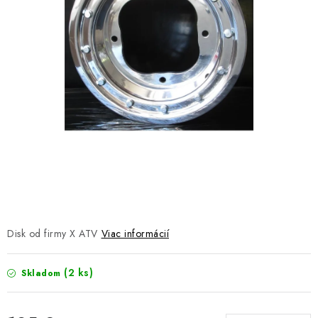
NÁVLEKY TLMIČOV
NAVIJAKY COME UP WARN
OLEJE MAXIMA A FILTRE
ROZŠIROVACIE PLASTY BLATNÍKOV
PRÍVESY - VOZÍKY
RADLICE NA SNEH - PLUHY
PRILBY LS2
Disk od firmy X ATV
Viac informácií
ŠTVORKOLKY
(2 ks)
Skladom
NOVINKY