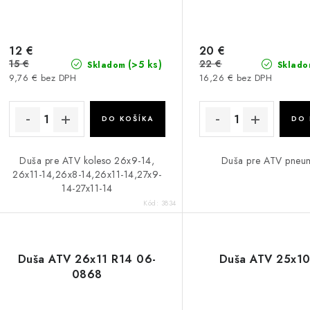
12 €
20 €
15 €
22 €
(>5 ks)
Skladom
Sklado
9,76 € bez DPH
16,26 € bez DPH
DO KOŠÍKA
DO 
Duša pre ATV koleso 26x9-14,
Duša pre ATV pneum
26x11-14,26x8-14,26x11-14,27x9-
14-27x11-14
Kód:
3834
Duša ATV 26x11 R14 06-
Duša ATV 25x10
0868