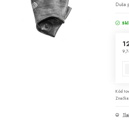
Duša 
Sk
1
9,7
Jed
Kód tov
Značka
Tla