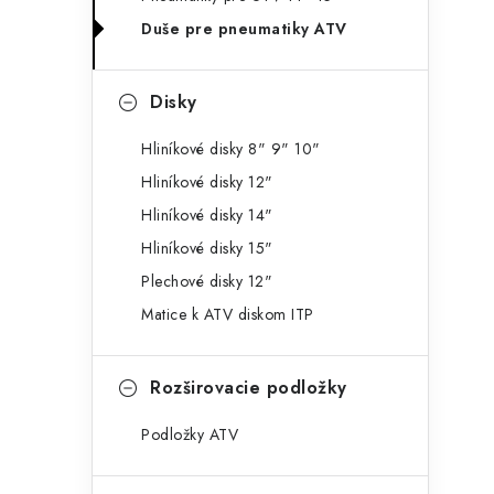
g
ý
Duše pre pneumatiky ATV
ó
p
r
Disky
a
i
e
n
Hliníkové disky 8" 9" 10"
Hliníkové disky 12"
e
Hliníkové disky 14"
l
Hliníkové disky 15"
Plechové disky 12"
Matice k ATV diskom ITP
Rozširovacie podložky
Podložky ATV