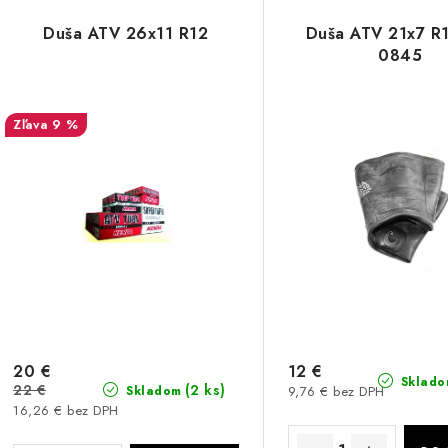
Duša ATV 26x11 R12
Duša ATV 21x7 R
0845
9 %
20 €
12 €
Sklado
22 €
(2 ks)
9,76 € bez DPH
Skladom
16,26 € bez DPH