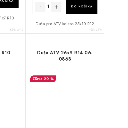
KOŠÍKA
DO KOŠÍKA
21x7 R10
Duša pre ATV koleso 25x10 R12
Kód:
2415
Kód:
2418
 R10
Duša ATV 26x9 R14 06-
0868
20 %