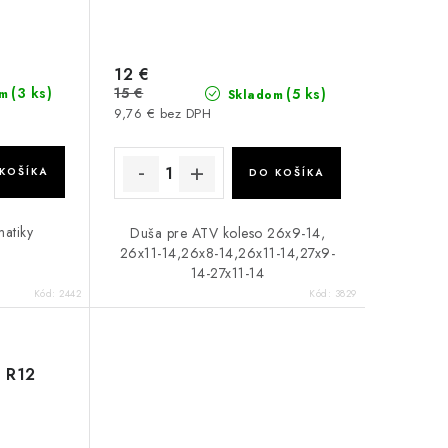
12 €
(3 ks)
15 €
(5 ks)
m
Skladom
9,76 € bez DPH
KOŠÍKA
DO KOŠÍKA
atiky
Duša pre ATV koleso 26x9-14,
26x11-14,26x8-14,26x11-14,27x9-
14-27x11-14
Kód:
2442
Kód:
3829
 R12