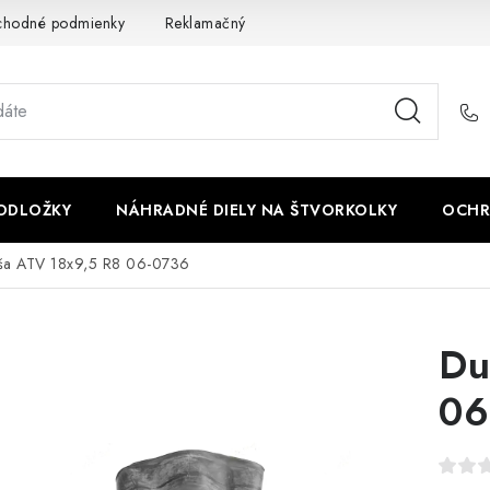
chodné podmienky
Reklamačný poriadok - formulár
Kontakt
PODLOŽKY
NÁHRADNÉ DIELY NA ŠTVORKOLKY
OCHR
ša ATV 18x9,5 R8 06-0736
Du
06