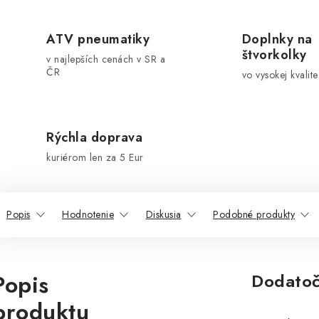
ATV pneumatiky
Doplnky na
štvorkolky
v najlepších cenách v SR a
ČR
vo vysokej kvalite
Rýchla doprava
kuriérom len za 5 Eur
Popis
Hodnotenie
Diskusia
Podobné produkty
Popis
Dodatoč
produktu