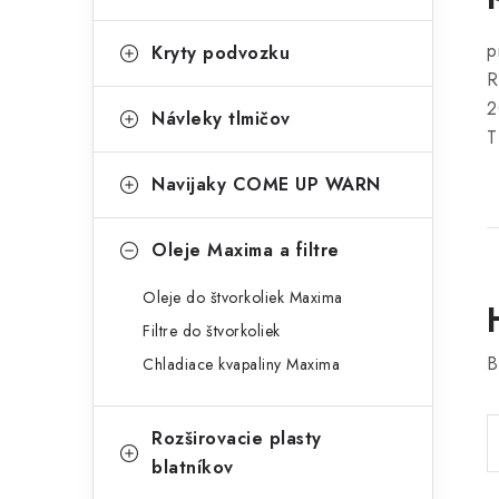
p
Kryty podvozku
R
2
Návleky tlmičov
T
Navijaky COME UP WARN
Oleje Maxima a filtre
Oleje do štvorkoliek Maxima
Filtre do štvorkoliek
B
Chladiace kvapaliny Maxima
Rozširovacie plasty
blatníkov