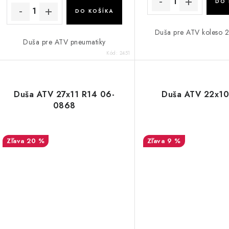
DO 
DO KOŠÍKA
Duša pre ATV koleso 
Duša pre ATV pneumatiky
Kód:
2451
Duša ATV 27x11 R14 06-
Duša ATV 22x10
0868
20 %
9 %