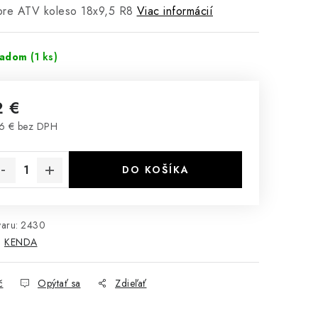
pre ATV koleso 18x9,5 R8
Viac informácií
ladom
(1 ks)
2 €
6 € bez DPH
notková cena:
DO KOŠÍKA
aru:
2430
:
KENDA
č
Opýtať sa
Zdieľať