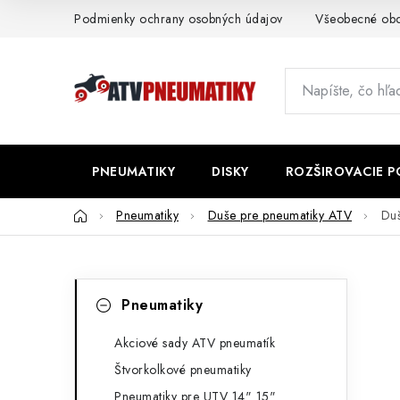
Prejsť
Podmienky ochrany osobných údajov
Všeobecné ob
na
obsah
PNEUMATIKY
DISKY
ROZŠIROVACIE 
Domov
Pneumatiky
Duše pre pneumatiky ATV
Du
B
K
Preskočiť
Pneumatiky
kategórie
a
o
t
Akciové sady ATV pneumatík
č
Štvorkolkové pneumatiky
e
n
Pneumatiky pre UTV 14" 15"