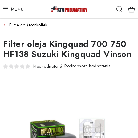
Prejsť
Hľad
na
obsah
Filtre do štvorkoliek
PNEUMATIKY
Filter oleja Kingquad 700 750
DISKY
HF138 Suzuki Kingquad Vinson
ROZŠIROVACIE PODLOŽKY
Podrobnosti hodnotenia
Neohodnotené
NÁHRADNÉ DIELY NA ŠTVORKOLKY
OCHRANNÉ RÁMY
KUFRE A BOXY
KRYTY PODVOZKU