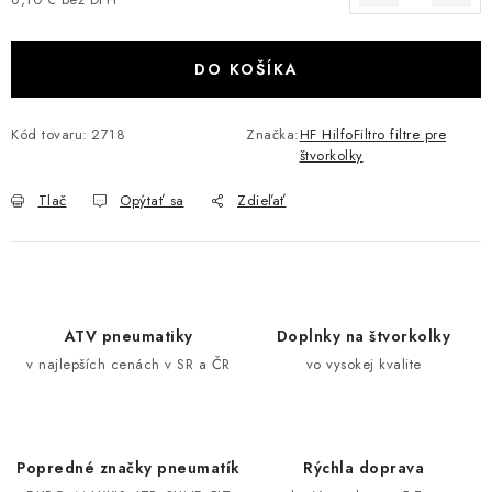
Jednotková cena:
VÝPREDAJ
DO KOŠÍKA
AKCIA
Kód tovaru:
2718
Značka:
HF HilfoFiltro filtre pre
INÉ PRÍSLUŠENSTVO
štvorkolky
YAMAHA GRIZZLY 550/660/700
Tlač
Opýtať sa
Zdieľať
SUZUKI KINGQUAD 700/750 LTA
CAN AM OUTLANDER 570/650/800/1000
ATV pneumatiky
Doplnky na štvorkolky
v najlepších cenách v SR a ČR
vo vysokej kvalite
CAN AM RENEGADE 570/650/800/1000
CF MOTO X450/X520/X550/X625
Popredné značky pneumatík
Rýchla doprava
CF MOTO 800/850 GLADIATOR X8