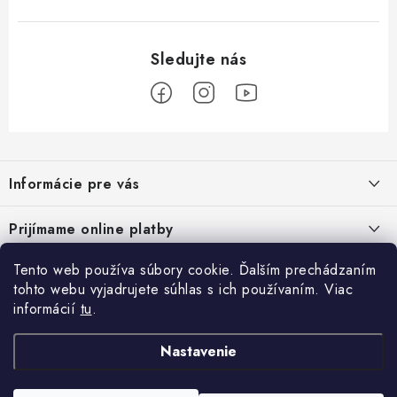
Z
á
Informácie pre vás
p
ä
Podmienky ochrany osobných údajov
Prijímame online platby
t
Všeobecné obchodné podmienky
i
Tento web používa súbory cookie. Ďalším prechádzaním
Prihlásenie
e
Reklamačný poriadok - formulár
tohto webu vyjadrujete súhlas s ich používaním. Viac
E-mail
informácií
tu
.
Facebook
Kontakt
Nastavenie
Posledné hodnotenie produktov
Heslo