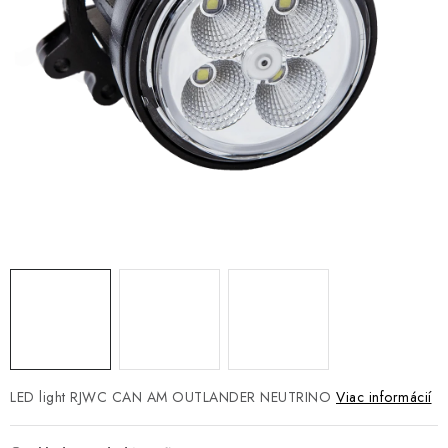
NÁVLEKY TLMIČOV
NAVIJAKY COME UP WARN
OLEJE MAXIMA A FILTRE
ROZŠIROVACIE PLASTY BLATNÍKOV
PRÍVESY - VOZÍKY
RADLICE NA SNEH - PLUHY
PRILBY LS2
ŠTVORKOLKY
LED light RJWC CAN AM OUTLANDER NEUTRINO
Viac informácií
NOVINKY