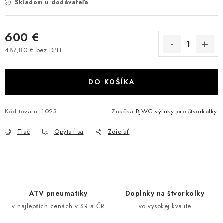
Skladom u dodávateľa
VÝPREDAJ
600 €
AKCIA
487,80 € bez DPH
Jednotková cena:
INÉ PRÍSLUŠENSTVO
DO KOŠÍKA
YAMAHA GRIZZLY 550/660/700
Kód tovaru:
1023
Značka:
RJWC výfuky pre štvorkolky
SUZUKI KINGQUAD 700/750 LTA
Tlač
Opýtať sa
Zdieľať
CAN AM OUTLANDER 570/650/800/1000
CAN AM RENEGADE 570/650/800/1000
CF MOTO X450/X520/X550/X625
ATV pneumatiky
Doplnky na štvorkolky
v najlepších cenách v SR a ČR
vo vysokej kvalite
CF MOTO 800/850 GLADIATOR X8