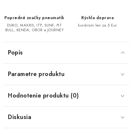
CF MOTO CFORCE X850/X1000
Popredné značky pneumatík
Rýchla doprava
DURO, MAXXIS, ITP, SUNF, PIT
kuriérom len za 5 Eur
POLARIS SPORTSMAN RZR 1000
BULL, KENDA, OBOR a JOURNEY
LINHAI 400/500/M550/650
Popis
TGB BLADE 600/1000 LT LTX
Parametre produktu
SEGWAY SNARLER AT6 AT5
Podmienky ochrany osobných údajov
Hodnotenie produktu (0)
Všeobecné obchodné podmienky
Reklamačný poriadok - formulár
Kontakt
Diskusia