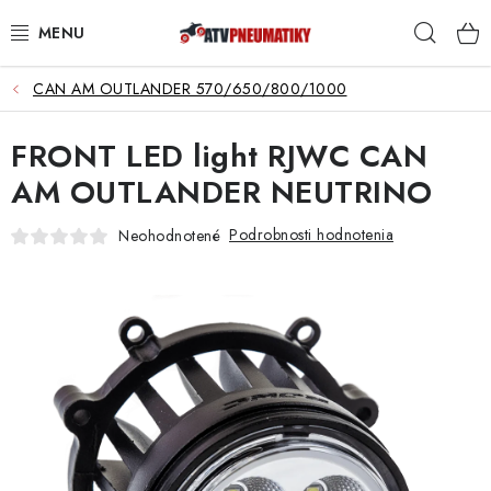
Prejsť
Hľad
na
obsah
CAN AM OUTLANDER 570/650/800/1000
PNEUMATIKY
FRONT LED light RJWC CAN
DISKY
AM OUTLANDER NEUTRINO
ROZŠIROVACIE PODLOŽKY
Podrobnosti hodnotenia
Neohodnotené
NÁHRADNÉ DIELY NA ŠTVORKOLKY
OCHRANNÉ RÁMY
KUFRE A BOXY
KRYTY PODVOZKU