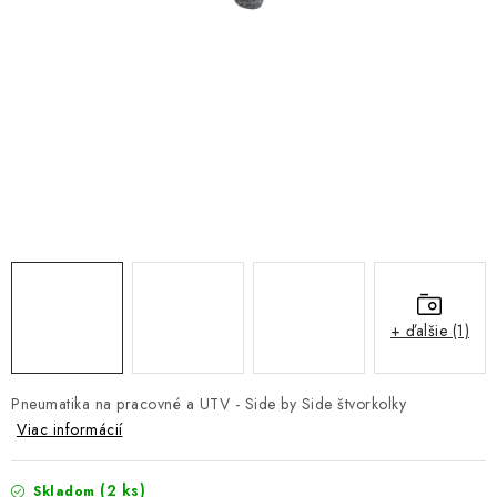
NÁVLEKY TLMIČOV
NAVIJAKY COME UP WARN
OLEJE MAXIMA A FILTRE
ROZŠIROVACIE PLASTY BLATNÍKOV
PRÍVESY - VOZÍKY
RADLICE NA SNEH - PLUHY
+ ďalšie (1)
PRILBY LS2
Pneumatika na pracovné a UTV - Side by Side štvorkolky
ŠTVORKOLKY
Viac informácií
NOVINKY
(2 ks)
Skladom