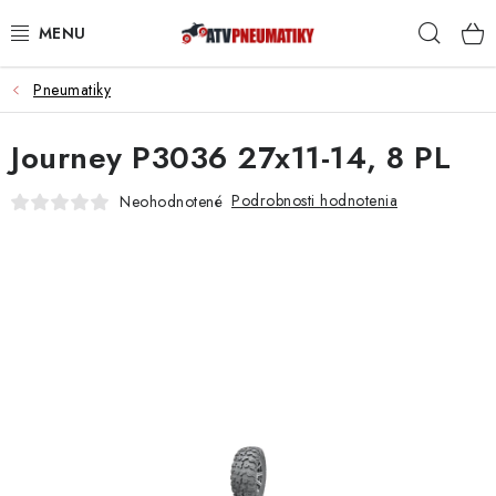
Prejsť
Hľad
na
obsah
Pneumatiky
PNEUMATIKY
Journey P3036 27x11-14, 8 PL
DISKY
Podrobnosti hodnotenia
Neohodnotené
ROZŠIROVACIE PODLOŽKY
NÁHRADNÉ DIELY NA ŠTVORKOLKY
OCHRANNÉ RÁMY
KUFRE A BOXY
KRYTY PODVOZKU