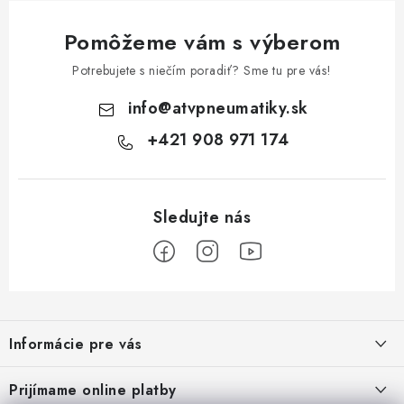
Pomôžeme vám s výberom
Potrebujete s niečím poradiť? Sme tu pre vás!
info
@
atvpneumatiky.sk
+421 908 971 174
Z
á
Informácie pre vás
p
ä
Podmienky ochrany osobných údajov
Prijímame online platby
t