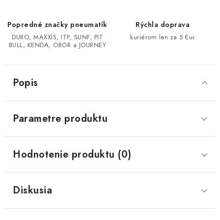
CF MOTO CFORCE X850/X1000
Popredné značky pneumatík
Rýchla doprava
DURO, MAXXIS, ITP, SUNF, PIT
kuriérom len za 5 Eur
BULL, KENDA, OBOR a JOURNEY
POLARIS SPORTSMAN RZR 1000
LINHAI 400/500/M550/650
Popis
TGB BLADE 600/1000 LT LTX
Parametre produktu
SEGWAY SNARLER AT6 AT5
Podmienky ochrany osobných údajov
Hodnotenie produktu (0)
Všeobecné obchodné podmienky
Reklamačný poriadok - formulár
Kontakt
Diskusia