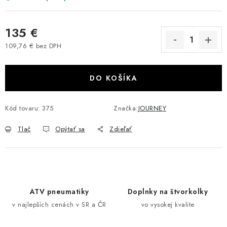
VÝPREDAJ
135 €
AKCIA
109,76 € bez DPH
Jednotková cena:
INÉ PRÍSLUŠENSTVO
DO KOŠÍKA
YAMAHA GRIZZLY 550/660/700
Kód tovaru:
375
Značka:
JOURNEY
SUZUKI KINGQUAD 700/750 LTA
Tlač
Opýtať sa
Zdieľať
CAN AM OUTLANDER 570/650/800/1000
CAN AM RENEGADE 570/650/800/1000
ATV pneumatiky
Doplnky na štvorkolky
CF MOTO X450/X520/X550/X625
v najlepších cenách v SR a ČR
vo vysokej kvalite
CF MOTO 800/850 GLADIATOR X8