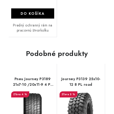
DO KOŠÍKA
Predný ochranný rám na
pracovnú štvorkolku
Podobné produkty
Pneu Journey P3189
Journey P3139 25x10-
21x7-10 /20x11-9 4 PL
12 8 PL road
road cestné
4 %
5 %