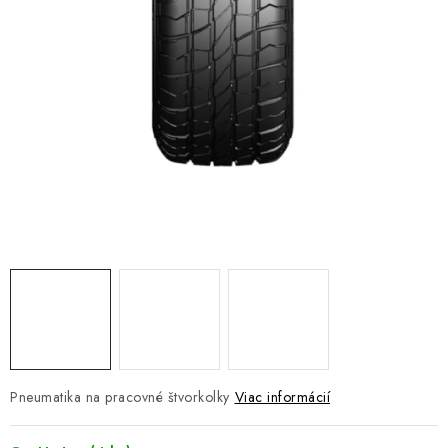
NÁVLEKY TLMIČOV
NAVIJAKY COME UP WARN
OLEJE MAXIMA A FILTRE
ROZŠIROVACIE PLASTY BLATNÍKOV
PRÍVESY - VOZÍKY
RADLICE NA SNEH - PLUHY
PRILBY LS2
ŠTVORKOLKY
Pneumatika na pracovné štvorkolky
Viac informácií
NOVINKY