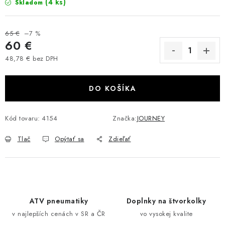
(4 ks)
Skladom
VÝPREDAJ
65 €
–7 %
AKCIA
60 €
48,78 € bez DPH
INÉ PRÍSLUŠENSTVO
Jednotková cena:
DO KOŠÍKA
YAMAHA GRIZZLY 550/660/700
SUZUKI KINGQUAD 700/750 LTA
Kód tovaru:
4154
Značka:
JOURNEY
Tlač
Opýtať sa
Zdieľať
CAN AM OUTLANDER 570/650/800/1000
CAN AM RENEGADE 570/650/800/1000
CF MOTO X450/X520/X550/X625
ATV pneumatiky
Doplnky na štvorkolky
v najlepších cenách v SR a ČR
vo vysokej kvalite
CF MOTO 800/850 GLADIATOR X8