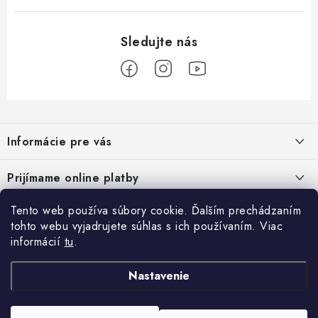
Z
á
Informácie pre vás
p
ä
Podmienky ochrany osobných údajov
Prijímame online platby
t
Všeobecné obchodné podmienky
i
Tento web používa súbory cookie. Ďalším prechádzaním
Prihlásenie
e
Reklamačný poriadok - formulár
tohto webu vyjadrujete súhlas s ich používaním. Viac
E-mail
informácií
tu
.
Facebook
Kontakt
Nastavenie
Posledné hodnotenie produktov
Heslo