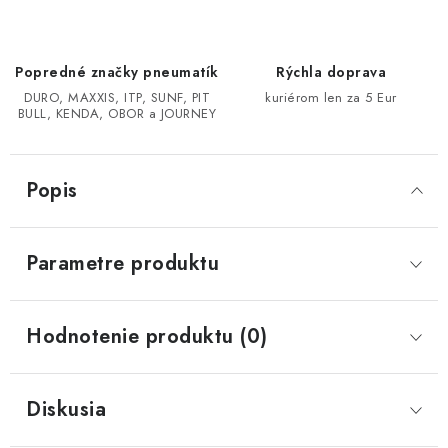
CF MOTO CFORCE X850/X1000
Popredné značky pneumatík
Rýchla doprava
POLARIS SPORTSMAN RZR 1000
DURO, MAXXIS, ITP, SUNF, PIT
kuriérom len za 5 Eur
BULL, KENDA, OBOR a JOURNEY
LINHAI 400/500/M550/650
Popis
TGB BLADE 600/1000 LT LTX
SEGWAY SNARLER AT6 AT5
Parametre produktu
Podmienky ochrany osobných údajov
Hodnotenie produktu (0)
Všeobecné obchodné podmienky
Reklamačný poriadok - formulár
Kontakt
Diskusia