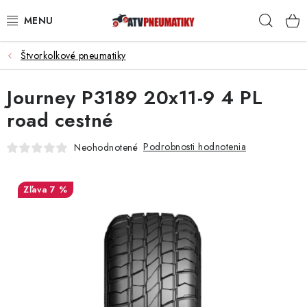
Prejsť
Hľad
na
obsah
Štvorkolkové pneumatiky
PNEUMATIKY
Journey P3189 20x11-9 4 PL
DISKY
road cestné
ROZŠIROVACIE PODLOŽKY
Podrobnosti hodnotenia
Neohodnotené
NÁHRADNÉ DIELY NA ŠTVORKOLKY
7 %
OCHRANNÉ RÁMY
KUFRE A BOXY
KRYTY PODVOZKU