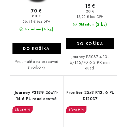
15 €
70 €
20 €
80 €
12,20 € bez DPH
56,91 € bez DPH
(2 ks)
Skladom
(4 ks)
Skladom
DO KOŠÍKA
DO KOŠÍKA
Journey P5037 4.10-
Pneumatika na pracovné
6/145/70-6 2 PR mini
štvorkolky
quad
Journey P3189 26x11-
Frontier 25x8 R12, 6 PL
14 6 PL road cestné
DI2037
6 %
9 %