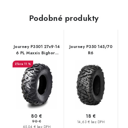
Podobné produkty
Journey P3501 27x9-14
Journey P350 145/70
6 PL Maxxis Bighorn
R6
dezén
11 %
80 €
18 €
90 €
14,63 € bez DPH
65,04 € bez DPH