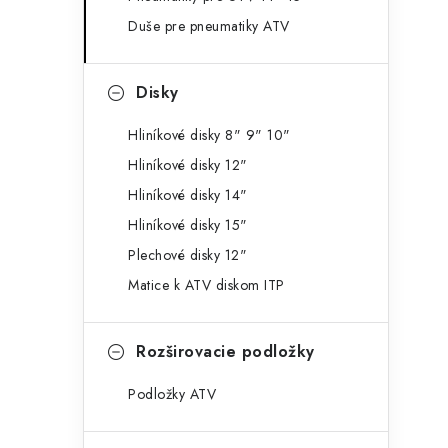
g
ý
Duše pre pneumatiky ATV
ó
p
r
Disky
a
i
e
n
Hliníkové disky 8" 9" 10"
Hliníkové disky 12"
e
Hliníkové disky 14"
l
Hliníkové disky 15"
Plechové disky 12"
Matice k ATV diskom ITP
Rozširovacie podložky
Podložky ATV