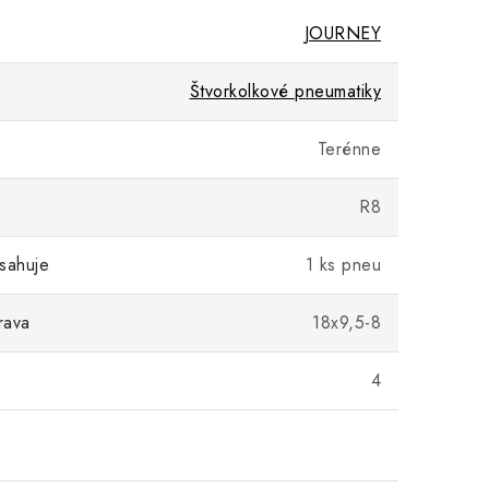
JOURNEY
Štvorkolkové pneumatiky
Terénne
R8
sahuje
1 ks pneu
rava
18x9,5-8
)
4