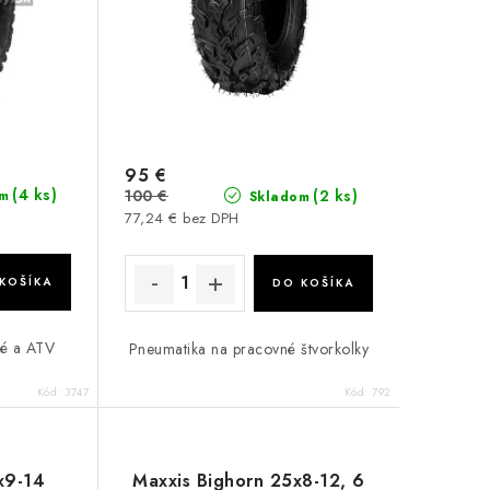
95 €
(4 ks)
100 €
(2 ks)
m
Skladom
77,24 € bez DPH
KOŠÍKA
DO KOŠÍKA
né a ATV
Pneumatika na pracovné štvorkolky
Kód:
3747
Kód:
792
x9-14
Maxxis Bighorn 25x8-12, 6