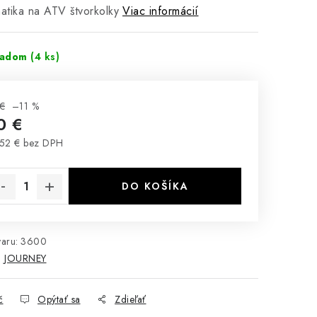
tika na ATV štvorkolky
Viac informácií
ladom
(4 ks)
€
–11 %
0 €
52 € bez DPH
notková cena:
DO KOŠÍKA
aru:
3600
:
JOURNEY
č
Opýtať sa
Zdieľať