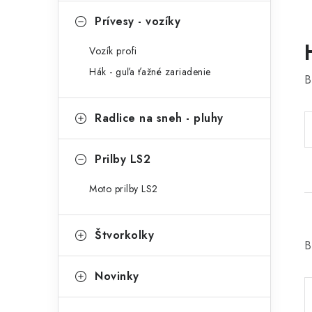
Prívesy - vozíky
Vozík profi
Hák - guľa ťažné zariadenie
B
Radlice na sneh - pluhy
Prilby LS2
Moto prilby LS2
Štvorkolky
B
Novinky