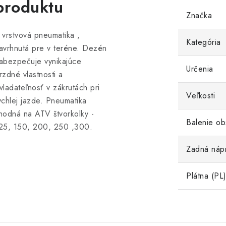
produktu
Značka
 vrstvová pneumatika ,
Kategória
avrhnutá pre v teréne. Dezén
abezpečuje vynikajúce
Určenia
rzdné vlastnosti a
vladateľnosť v zákrutách pri
Veľkosti
ychlej jazde. Pneumatika
hodná na ATV štvorkolky -
Balenie ob
25, 150, 200, 250 ,300.
Zadná náp
Plátna (PL