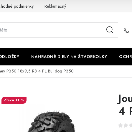
chodné podmienky
Reklamačný poriadok - formulár
Kontakt
PODLOŽKY
NÁHRADNÉ DIELY NA ŠTVORKOLKY
OCHR
ney P350 18x9,5 R8 4 PL Bulldog P350
Jo
11 %
4 