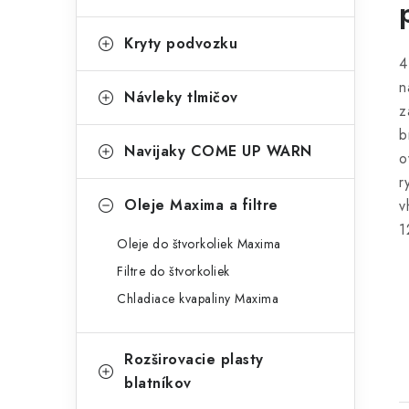
Kryty podvozku
4
n
Návleky tlmičov
z
b
Navijaky COME UP WARN
o
r
Oleje Maxima a filtre
v
1
Oleje do štvorkoliek Maxima
Filtre do štvorkoliek
Chladiace kvapaliny Maxima
Rozširovacie plasty
blatníkov