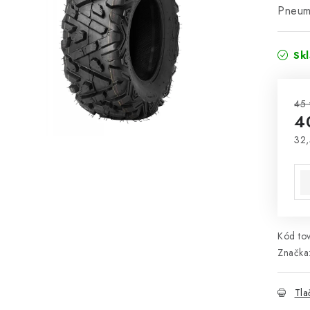
Pneuma
Sk
45 
4
32,
Jed
Kód tov
Značka
Tla