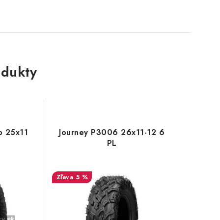
dukty
p 25x11
Journey P3006 26x11-12 6
PL
5 %