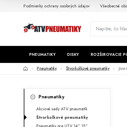
Prejsť
Podmienky ochrany osobných údajov
Všeobecné ob
na
obsah
PNEUMATIKY
DISKY
ROZŠIROVACIE 
Domov
Pneumatiky
Štvorkolkové pneumatiky
Jour
B
K
Preskočiť
Pneumatiky
kategórie
a
o
t
Akciové sady ATV pneumatík
č
Štvorkolkové pneumatiky
e
n
Pneumatiky pre UTV 14" 15"