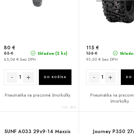
80 €
115 €
85 €
135 €
(2 ks)
Skladom
Sklado
65,04 € bez DPH
93,50 € bez DPH
DO KOŠÍKA
DO 
Pneumatika na pracovné štvorkolky
Pneumatika na pracov
štvorkolky
Kód:
3893
SUNF A033 29x9-14 Maxxis
Journey P350 27