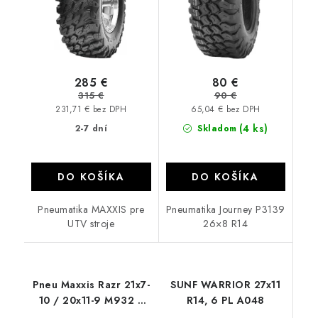
285 €
80 €
315 €
90 €
231,71 € bez DPH
65,04 € bez DPH
(4 ks)
2-7 dní
Skladom
DO KOŠÍKA
DO KOŠÍKA
Pneumatika MAXXIS pre
Pneumatika Journey P3139
UTV stroje
26×8 R14
Pneu Maxxis Razr 21x7-
SUNF WARRIOR 27x11
10 / 20x11-9 M932 4
R14, 6 PL A048
PR