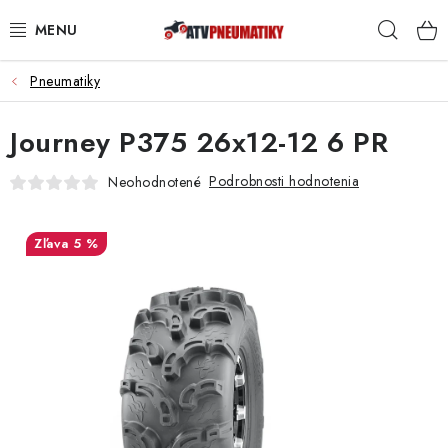
Prejsť
Hľad
na
obsah
Pneumatiky
PNEUMATIKY
Journey P375 26x12-12 6 PR
DISKY
Podrobnosti hodnotenia
Neohodnotené
ROZŠIROVACIE PODLOŽKY
NÁHRADNÉ DIELY NA ŠTVORKOLKY
5 %
OCHRANNÉ RÁMY
KUFRE A BOXY
KRYTY PODVOZKU