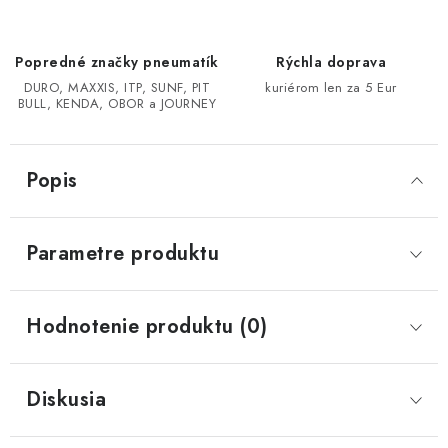
CF MOTO CFORCE X850/X1000
Popredné značky pneumatík
Rýchla doprava
DURO, MAXXIS, ITP, SUNF, PIT
kuriérom len za 5 Eur
POLARIS SPORTSMAN RZR 1000
BULL, KENDA, OBOR a JOURNEY
LINHAI 400/500/M550/650
Popis
TGB BLADE 600/1000 LT LTX
SEGWAY SNARLER AT6 AT5
Parametre produktu
Podmienky ochrany osobných údajov
Hodnotenie produktu (0)
Všeobecné obchodné podmienky
Reklamačný poriadok - formulár
Kontakt
Diskusia