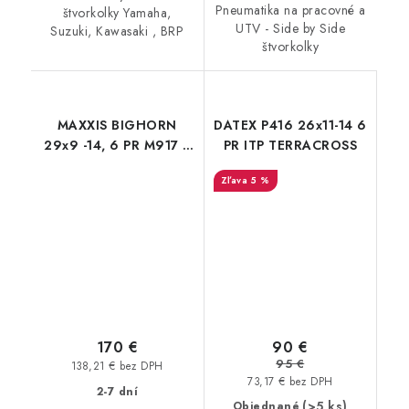
Pneumatika na pracovné a
štvorkolky Yamaha,
UTV - Side by Side
Suzuki, Kawasaki , BRP
štvorkolky
MAXXIS BIGHORN
DATEX P416 26x11-14 6
29x9 -14, 6 PR M917 E
PR ITP TERRACROSS
61MJ
5 %
90 €
170 €
95 €
138,21 € bez DPH
73,17 € bez DPH
2-7 dní
(>5 ks)
Objednané