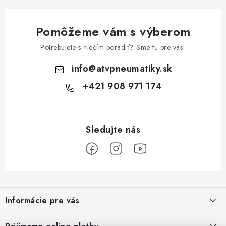
Pomôžeme vám s výberom
Potrebujete s niečím poradiť? Sme tu pre vás!
info
@
atvpneumatiky.sk
+421 908 971 174
Z
á
Informácie pre vás
p
ä
Podmienky ochrany osobných údajov