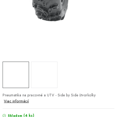
NÁVLEKY TLMIČOV
NAVIJAKY COME UP WARN
OLEJE MAXIMA A FILTRE
ROZŠIROVACIE PLASTY BLATNÍKOV
PRÍVESY - VOZÍKY
RADLICE NA SNEH - PLUHY
PRILBY LS2
Pneumatika na pracovné a UTV - Side by Side štvorkolky
ŠTVORKOLKY
Viac informácií
NOVINKY
(4 ks)
Skladom