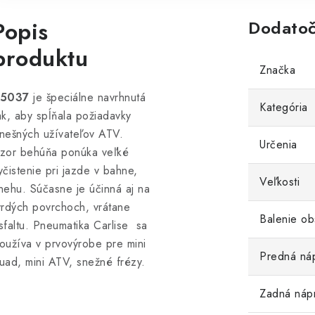
Popis
Dodatoč
produktu
Značka
P5037
je špeciálne navrhnutá
Kategória
ak, aby spĺňala požiadavky
nešných užívateľov ATV.
Určenia
zor behúňa ponúka veľké
yčistenie pri jazde v bahne,
Veľkosti
nehu. Súčasne je účinná aj na
vrdých povrchoch, vrátane
Balenie ob
sfaltu. Pneumatika Carlise sa
oužíva v prvovýrobe pre mini
Predná ná
uad, mini ATV, snežné frézy.
Zadná náp