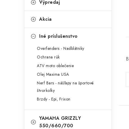
Výpredaj
t
Akcia
í
Iné príslušenstvo
Overfenders - Nadblátniky
Ochrana rúk
B
ATV moto oblečenie
Olej Maxima USA
Nerf Bars - nášľapy na športové
štvorkolky
Brzdy - Epi, Frixon
YAMAHA GRIZZLY
550/660/700