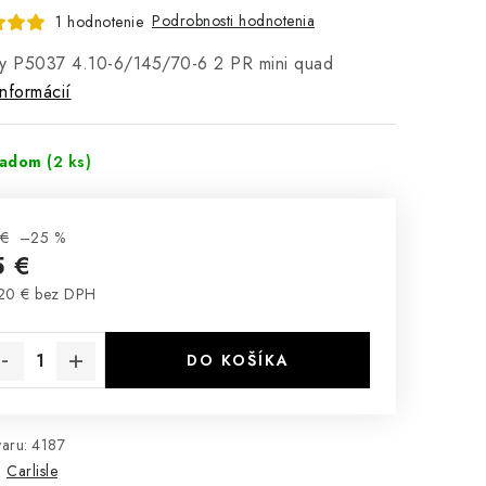
Podrobnosti hodnotenia
1 hodnotenie
ey P5037 4.10-6/145/70-6 2 PR mini quad
informácií
ladom
(2 ks)
 €
–25 %
5 €
20 € bez DPH
notková cena:
DO KOŠÍKA
aru:
4187
:
Carlisle