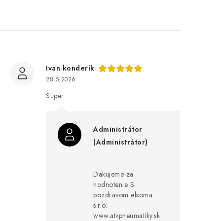
Ivan konderík
28.5.2026
Super
Administrátor
(Administrátor)
Dakujeme za
hodnotenie S
pozdravom elsoma
s.r.o.
www.atvpneumatiky.sk