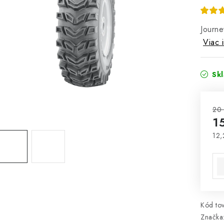
Journ
Viac 
Sk
20
1
12,
Jed
Kód tov
Značka