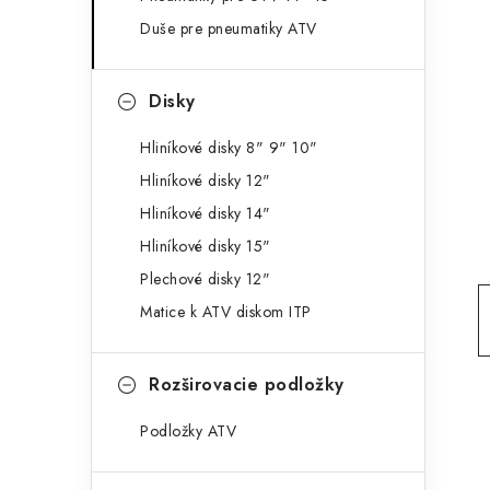
g
ý
Duše pre pneumatiky ATV
ó
p
r
Disky
a
i
e
n
Hliníkové disky 8" 9" 10"
Hliníkové disky 12"
e
Hliníkové disky 14"
l
Hliníkové disky 15"
Plechové disky 12"
Matice k ATV diskom ITP
Rozširovacie podložky
Podložky ATV