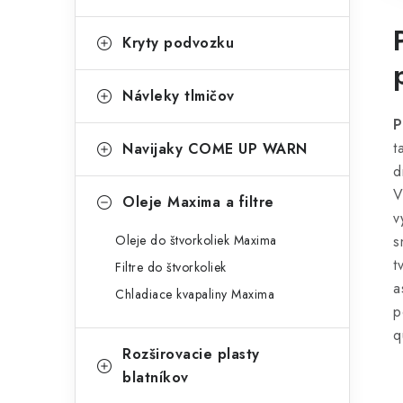
Kryty podvozku
Návleky tlmičov
t
Navijaky COME UP WARN
d
V
Oleje Maxima a filtre
v
Oleje do štvorkoliek Maxima
s
t
Filtre do štvorkoliek
a
Chladiace kvapaliny Maxima
p
q
Rozširovacie plasty
blatníkov