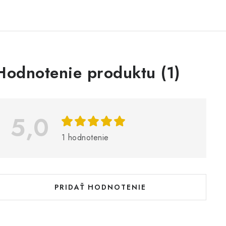
V
Hodnotenie produktu (1)
ý
p
5,0
s
1 hodnotenie
h
o
d
PRIDAŤ HODNOTENIE
n
o