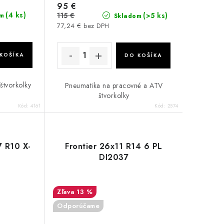
95 €
(4 ks)
115 €
(>5 ks)
m
Skladom
77,24 € bez DPH
KOŠÍKA
DO KOŠÍKA
štvorkolky
Pneumatika na pracovné a ATV
štvorkolky
Kód:
4161
Kód:
2574
7 R10 X-
Frontier 26x11 R14 6 PL
DI2037
13 %
Odporúčame