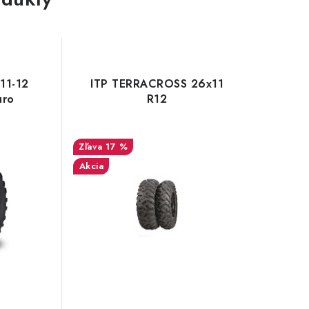
11-12
ITP TERRACROSS 26x11
uro
R12
17 %
Akcia