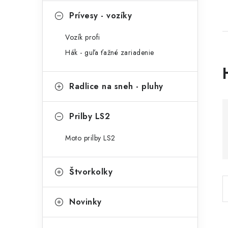
Prívesy - vozíky
Vozík profi
Hák - guľa ťažné zariadenie
Radlice na sneh - pluhy
Prilby LS2
i
Moto prilby LS2
Štvorkolky
Novinky