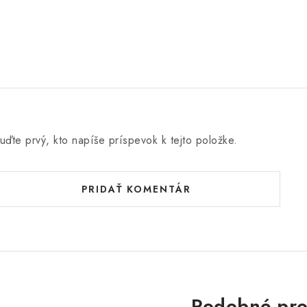
e
n
uďte prvý, kto napíše príspevok k tejto položke.
PRIDAŤ KOMENTÁR
Podobné pro