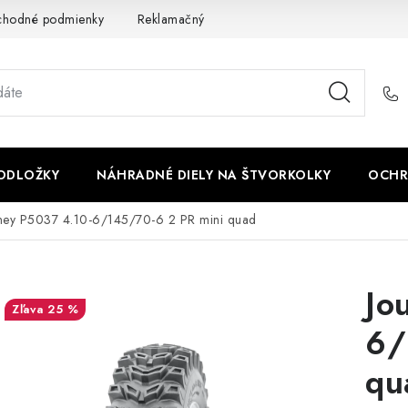
chodné podmienky
Reklamačný poriadok - formulár
Kontakt
PODLOŽKY
NÁHRADNÉ DIELY NA ŠTVORKOLKY
OCHR
ney P5037 4.10-6/145/70-6 2 PR mini quad
Jo
25 %
6/
qu