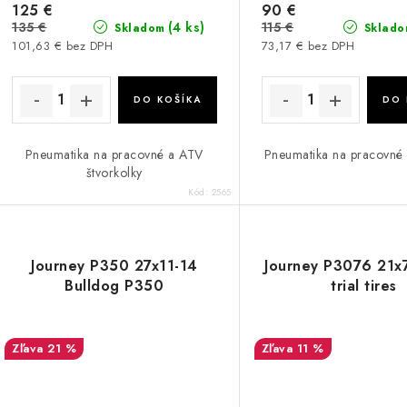
125 €
90 €
135 €
115 €
(4 ks)
Skladom
Sklado
101,63 € bez DPH
73,17 € bez DPH
DO KOŠÍKA
DO 
Pneumatika na pracovné a ATV
Pneumatika na pracovné 
štvorkolky
Kód:
2565
Journey P350 27x11-14
Journey P3076 21x
Bulldog P350
trial tires
21 %
11 %