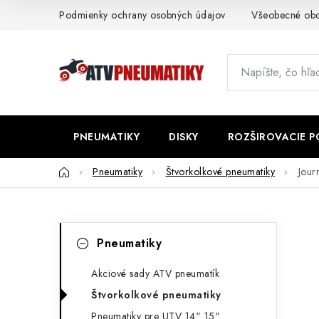
Prejsť
Podmienky ochrany osobných údajov
Všeobecné ob
na
obsah
PNEUMATIKY
DISKY
ROZŠIROVACIE 
Domov
Pneumatiky
Štvorkolkové pneumatiky
Jour
B
K
Preskočiť
Pneumatiky
kategórie
a
o
t
Akciové sady ATV pneumatík
č
Štvorkolkové pneumatiky
e
n
Pneumatiky pre UTV 14" 15"