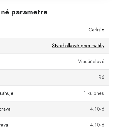
né parametre
Carlisle
Štvorkolkové pneumatiky
Viacúčelové
R6
sahuje
1 ks pneu
prava
4.10-6
rava
4.10-6