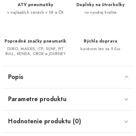
ATV pneumatiky
Doplnky na štvorkolky
CF MOTO CFORCE X850/X1000
v najlepších cenách v SR a ČR
vo vysokej kvalite
POLARIS SPORTSMAN RZR 1000
Popredné značky pneumatík
Rýchla doprava
LINHAI 400/500/M550/650
DURO, MAXXIS, ITP, SUNF, PIT
kuriérom len za 5 Eur
BULL, KENDA, OBOR a JOURNEY
TGB BLADE 600/1000 LT LTX
SEGWAY SNARLER AT6 AT5
Popis
Podmienky ochrany osobných údajov
Parametre produktu
Všeobecné obchodné podmienky
Reklamačný poriadok - formulár
Kontakt
Hodnotenie produktu (0)