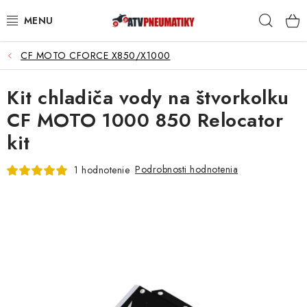
Prejsť
Hľad
na
obsah
CF MOTO CFORCE X850/X1000
PNEUMATIKY
Kit chladiča vody na štvorkolku
DISKY
CF MOTO 1000 850 Relocator
ROZŠIROVACIE PODLOŽKY
kit
NÁHRADNÉ DIELY NA ŠTVORKOLKY
Podrobnosti hodnotenia
1 hodnotenie
OCHRANNÉ RÁMY
KUFRE A BOXY
KRYTY PODVOZKU