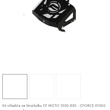
NÁVLEKY TLMIČOV
NAVIJAKY COME UP WARN
OLEJE MAXIMA A FILTRE
ROZŠIROVACIE PLASTY BLATNÍKOV
PRÍVESY - VOZÍKY
RADLICE NA SNEH - PLUHY
PRILBY LS2
ŠTVORKOLKY
NOVINKY
Kit chladiča na štvorkolku CF MOTO 1000 850 - CFORCE X1000