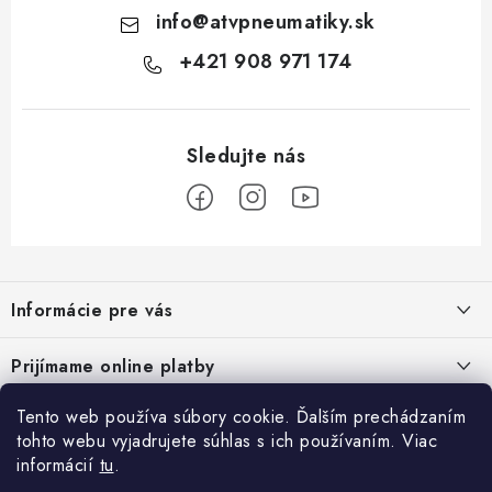
info
@
atvpneumatiky.sk
+421 908 971 174
Z
á
Informácie pre vás
p
ä
Podmienky ochrany osobných údajov
Prijímame online platby
t
Všeobecné obchodné podmienky
i
Tento web používa súbory cookie. Ďalším prechádzaním
Prihlásenie
e
Reklamačný poriadok - formulár
tohto webu vyjadrujete súhlas s ich používaním. Viac
E-mail
informácií
tu
.
Facebook
Kontakt