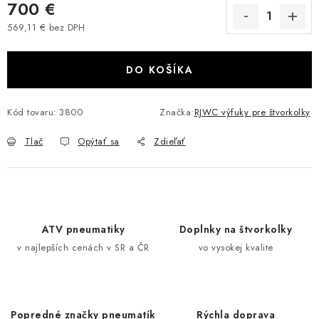
700 €
VÝPREDAJ
569,11 € bez DPH
Jednotková cena:
AKCIA
DO KOŠÍKA
INÉ PRÍSLUŠENSTVO
Kód tovaru:
3800
Značka:
RJWC výfuky pre štvorkolky
YAMAHA GRIZZLY 550/660/700
Tlač
Opýtať sa
Zdieľať
SUZUKI KINGQUAD 700/750 LTA
CAN AM OUTLANDER 570/650/800/1000
ATV pneumatiky
Doplnky na štvorkolky
CAN AM RENEGADE 570/650/800/1000
v najlepších cenách v SR a ČR
vo vysokej kvalite
CF MOTO X450/X520/X550/X625
CF MOTO 800/850 GLADIATOR X8
Popredné značky pneumatík
Rýchla doprava