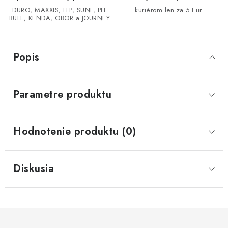
DURO, MAXXIS, ITP, SUNF, PIT
kuriérom len za 5 Eur
BULL, KENDA, OBOR a JOURNEY
CF MOTO CFORCE X850/X1000
POLARIS SPORTSMAN RZR 1000
Popis
LINHAI 400/500/M550/650
Parametre produktu
TGB BLADE 600/1000 LT LTX
SEGWAY SNARLER AT6 AT5
Hodnotenie produktu (0)
Podmienky ochrany osobných údajov
Diskusia
Všeobecné obchodné podmienky
Reklamačný poriadok - formulár
Kontakt