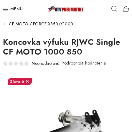
Prejsť
Hľad
na
obsah
CF MOTO CFORCE X850/X1000
PNEUMATIKY
Koncovka výfuku RJWC Single
DISKY
CF MOTO 1000 850
ROZŠIROVACIE PODLOŽKY
Podrobnosti hodnotenia
Neohodnotené
NÁHRADNÉ DIELY NA ŠTVORKOLKY
6 %
OCHRANNÉ RÁMY
KUFRE A BOXY
KRYTY PODVOZKU