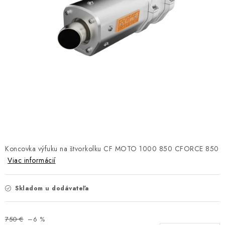
NÁVLEKY TLMIČOV
NAVIJAKY COME UP WARN
OLEJE MAXIMA A FILTRE
ROZŠIROVACIE PLASTY BLATNÍKOV
PRÍVESY - VOZÍKY
RADLICE NA SNEH - PLUHY
Koncovka výfuku na štvorkolku CF MOTO 1000 850 CFORCE 850
PRILBY LS2
Viac informácií
ŠTVORKOLKY
Skladom u dodávateľa
NOVINKY
750 €
–6 %