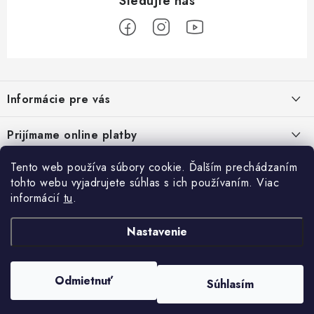
Z
á
Informácie pre vás
p
ä
Podmienky ochrany osobných údajov
Prijímame online platby
t
Všeobecné obchodné podmienky
i
Tento web používa súbory cookie. Ďalším prechádzaním
Prihlásenie
e
Reklamačný poriadok - formulár
tohto webu vyjadrujete súhlas s ich používaním. Viac
E-mail
informácií
tu
.
Facebook
Kontakt
Nastavenie
Posledné hodnotenie produktov
Heslo
Odmietnuť
Súhlasím
Copyright 2026
ATV pneumatiky
. Všetky práva vyhradené.
Set olej pre štvorkolku Linhai 10w40, 80w90 a filter HF682
Vytvoril Shoptet