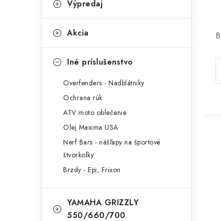
Výpredaj
Akcia
B
Iné príslušenstvo
Overfenders - Nadblátniky
Ochrana rúk
ATV moto oblečenie
Olej Maxima USA
Nerf Bars - nášľapy na športové
štvorkolky
Brzdy - Epi, Frixon
YAMAHA GRIZZLY
550/660/700