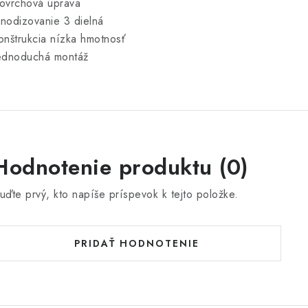
ovrchová úprava
nodizovanie 3 dielná
onštrukcia nízka hmotnosť
ednoduchá montáž
Hodnotenie produktu (0)
uďte prvý, kto napíše príspevok k tejto položke.
PRIDAŤ HODNOTENIE