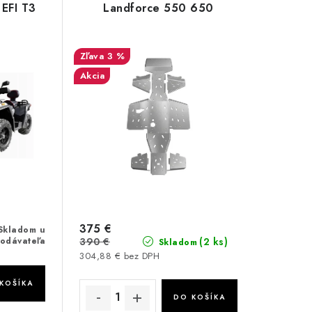
 EFI T3
Landforce 550 650
3 %
Akcia
375 €
Skladom u
odávateľa
390 €
(2 ks)
Skladom
304,88 € bez DPH
KOŠÍKA
DO KOŠÍKA