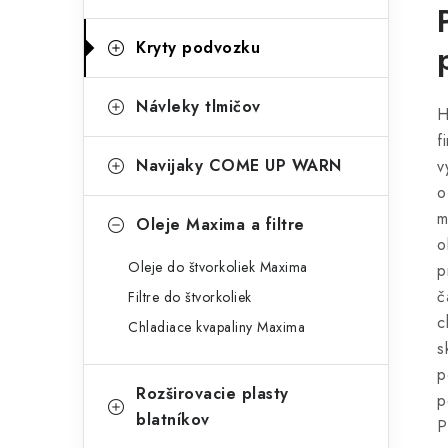
Kryty podvozku
Návleky tlmičov
H
f
Navijaky COME UP WARN
v
o
m
Oleje Maxima a filtre
o
Oleje do štvorkoliek Maxima
p
č
Filtre do štvorkoliek
c
Chladiace kvapaliny Maxima
s
p
Rozširovacie plasty
p
blatníkov
P