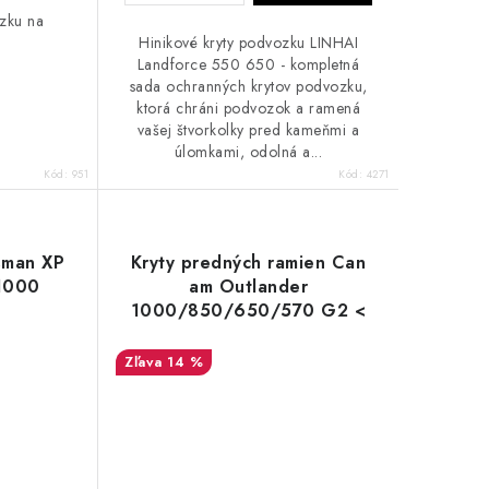
ozku na
Hinikové kryty podvozku LINHAI
Landforce 550 650 - kompletná
sada ochranných krytov podvozku,
ktorá chráni podvozok a ramená
vašej štvorkolky pred kameňmi a
úlomkami, odolná a...
Kód:
951
Kód:
4271
tsman XP
Kryty predných ramien Can
1000
am Outlander
1000/850/650/570 G2 <
2018 ALU
14 %