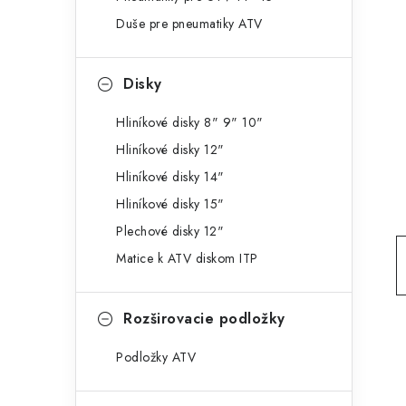
g
ý
Duše pre pneumatiky ATV
ó
p
r
Disky
a
i
e
n
Hliníkové disky 8" 9" 10"
Hliníkové disky 12"
e
Hliníkové disky 14"
l
Hliníkové disky 15"
Plechové disky 12"
Matice k ATV diskom ITP
Rozširovacie podložky
Podložky ATV