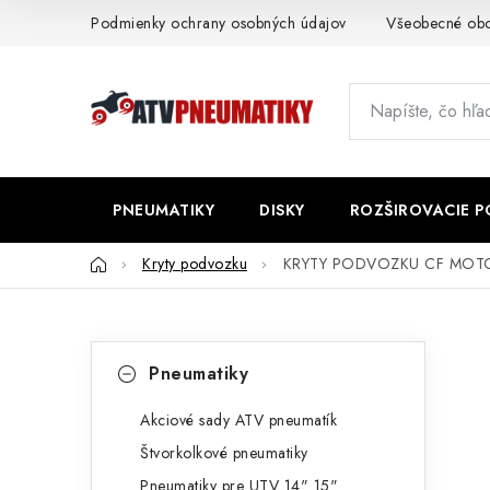
Prejsť
Podmienky ochrany osobných údajov
Všeobecné ob
na
obsah
PNEUMATIKY
DISKY
ROZŠIROVACIE 
Domov
Kryty podvozku
KRYTY PODVOZKU CF MOTO 
B
K
Preskočiť
Pneumatiky
kategórie
a
o
t
Akciové sady ATV pneumatík
č
Štvorkolkové pneumatiky
e
n
Pneumatiky pre UTV 14" 15"