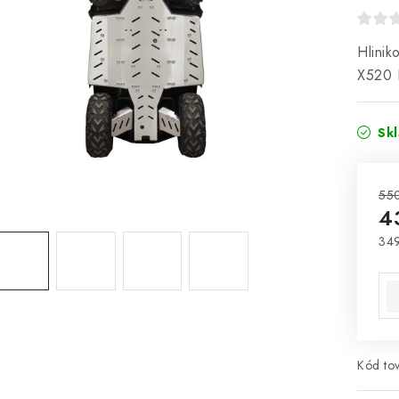
Hlini
X520 
Sk
55
4
349
Jed
Kód tov