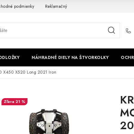
chodné podmienky
Reklamačný poriadok - formulár
Kontakt
PODLOŽKY
NÁHRADNÉ DIELY NA ŠTVORKOLKY
OCHR
X450 X520 Long 2021 Iron
KR
21 %
MO
20