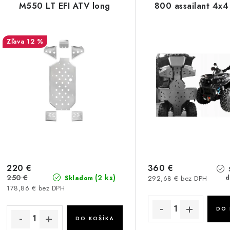
M550 LT EFI ATV long
800 assailant 4x4
12 %
220 €
360 €
250 €
(2 ks)
d
292,68 € bez DPH
Skladom
178,86 € bez DPH
DO 
DO KOŠÍKA