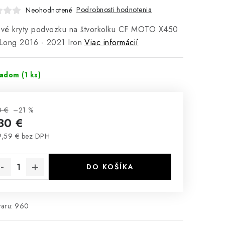
Podrobnosti hodnotenia
Neohodnotené
kové kryty podvozku na štvorkolku CF MOTO X450
Long 2016 - 2021 Iron
Viac informácií
ladom
(1 ks)
0 €
–21 %
30 €
,59 € bez DPH
notková cena:
DO KOŠÍKA
aru:
960