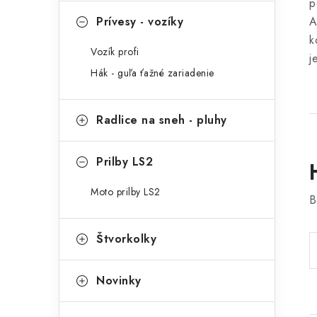
p
Prívesy - vozíky
A
k
Vozík profi
j
Hák - guľa ťažné zariadenie
Radlice na sneh - pluhy
Prilby LS2
Moto prilby LS2
B
Štvorkolky
Novinky