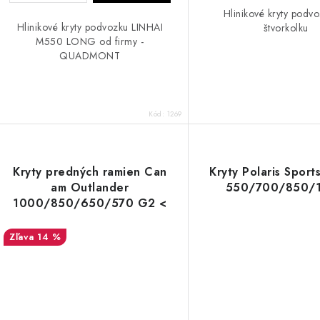
Hlinikové kryty podv
Hlinikové kryty podvozku LINHAI
štvorkolku
M550 LONG od firmy -
QUADMONT
Kód:
1269
Kryty predných ramien Can
Kryty Polaris Spor
am Outlander
550/700/850/
1000/850/650/570 G2 <
2018
14 %