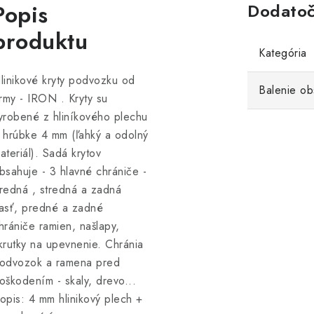
Popis
Dodatoč
produktu
Kategória
linikové kryty podvozku od
Balenie ob
irmy - IRON . Kryty su
yrobené z hliníkového plechu
 hrúbke 4 mm (ľahký a odolný
ateriál). Sadá krytov
bsahuje - 3 hlavné chrániče -
redná , stredná a zadná
asť, predné a zadné
hrániče ramien, našlapy,
krutky na upevnenie. Chránia
odvozok a ramena pred
oškodením - skaly, drevo...
opis: 4 mm hlinikový plech +