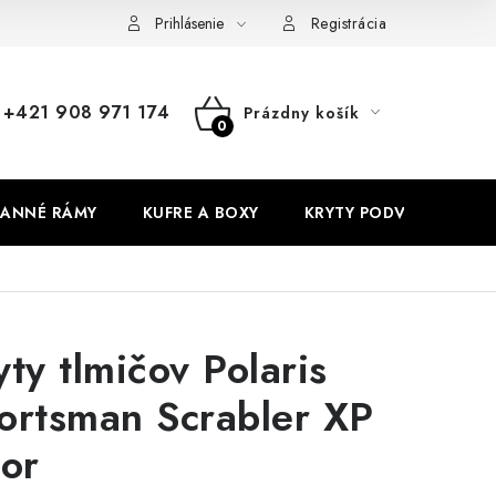
Prihlásenie
Registrácia
+421 908 971 174
Prázdny košík
NÁKUPNÝ
KOŠÍK
ANNÉ RÁMY
KUFRE A BOXY
KRYTY PODVOZKU
yty tlmičov Polaris
ortsman Scrabler XP
lor