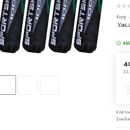
Kryty 
Viac 
Sk
4
32,
Jed
Kód tov
Značka