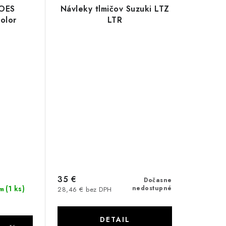
GOES
Návleky tlmičov Suzuki LTZ
olor
LTR
35 €
Dočasne
(1 ks)
nedostupné
m
28,46 € bez DPH
DETAIL