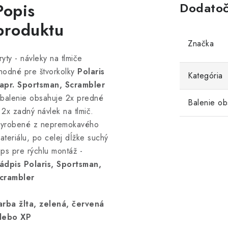
Popis
Dodatoč
produktu
Značka
ryty - návleky na tlmiče
hodné pre štvorkolky
Polaris
Kategória
apr. Sportsman, Scrambler
 balenie obsahuje 2x predné
Balenie ob
 2x zadný návlek na tlmič.
yrobené z nepremokavého
ateriálu, po celej dĺžke suchý
ips pre rýchlu montáž -
ádpis Polaris, Sportsman,
crambler
arba žlta, zelená, červená
lebo XP