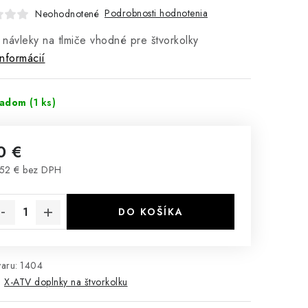
Podrobnosti hodnotenia
Neohodnotené
- návleky na tlmiče vhodné pre štvorkolky
informácií
ladom
(1 ks)
0 €
52 € bez DPH
notková cena:
DO KOŠÍKA
aru:
1404
:
X-ATV doplnky na štvorkolku