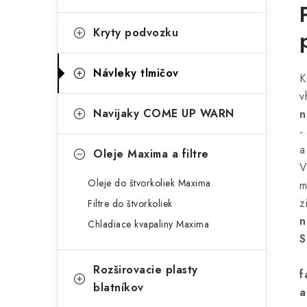
Kryty podvozku
Návleky tlmičov
K
v
Navijaky COME UP WARN
n
-
a
Oleje Maxima a filtre
V
Oleje do štvorkoliek Maxima
m
z
Filtre do štvorkoliek
n
Chladiace kvapaliny Maxima
S
Rozširovacie plasty
f
blatníkov
a