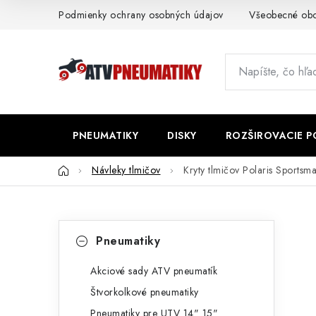
Prejsť
Podmienky ochrany osobných údajov
Všeobecné ob
na
obsah
PNEUMATIKY
DISKY
ROZŠIROVACIE 
Domov
Návleky tlmičov
Kryty tlmičov Polaris Sportsm
B
K
Preskočiť
Pneumatiky
kategórie
a
o
t
Akciové sady ATV pneumatík
č
Štvorkolkové pneumatiky
e
n
Pneumatiky pre UTV 14" 15"