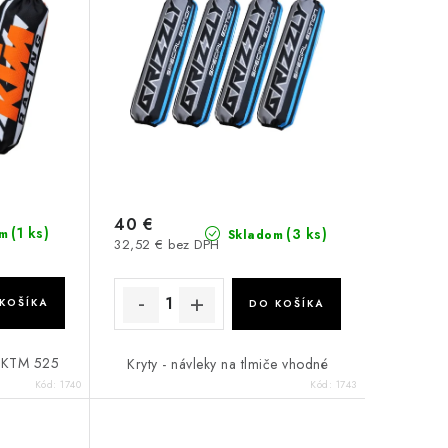
40 €
(1 ks)
(3 ks)
m
Skladom
32,52 € bez DPH
KOŠÍKA
DO KOŠÍKA
če KTM 525
Kryty - návleky na tlmiče vhodné
Kód:
1740
Kód:
1743