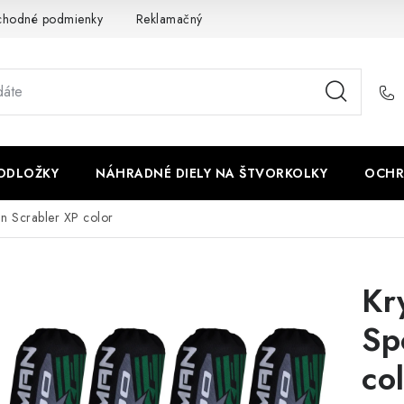
chodné podmienky
Reklamačný poriadok - formulár
Kontakt
PODLOŽKY
NÁHRADNÉ DIELY NA ŠTVORKOLKY
OCHR
an Scrabler XP color
Kr
Sp
co