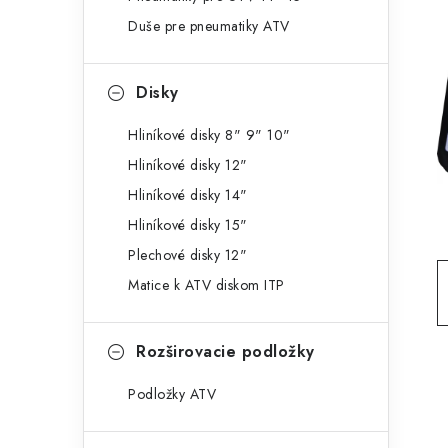
g
ý
Duše pre pneumatiky ATV
ó
p
r
Disky
a
i
e
n
Hliníkové disky 8" 9" 10"
Hliníkové disky 12"
e
Hliníkové disky 14"
l
Hliníkové disky 15"
Plechové disky 12"
Matice k ATV diskom ITP
Rozširovacie podložky
Podložky ATV