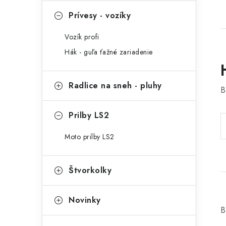
Prívesy - vozíky
Vozík profi
Hák - guľa ťažné zariadenie
Radlice na sneh - pluhy
B
Prilby LS2
Moto prilby LS2
Štvorkolky
Novinky
B