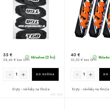
35 €
40 €
(2 ks)
Skladom
Sklado
28,46 € bez DPH
32,52 € bez DPH
DO KOŠÍKA
DO 
Kryty - návleky na tlmiče
Kryty - návleky na tlmi
Kód:
2274