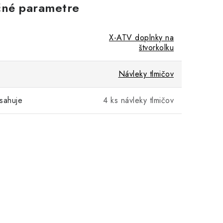
né parametre
X-ATV doplnky na
štvorkolku
Návleky tlmičov
sahuje
4 ks návleky tlmičov