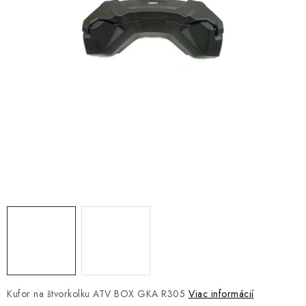
NÁVLEKY TLMIČOV
NAVIJAKY COME UP WARN
OLEJE MAXIMA A FILTRE
ROZŠIROVACIE PLASTY BLATNÍKOV
PRÍVESY - VOZÍKY
RADLICE NA SNEH - PLUHY
PRILBY LS2
ŠTVORKOLKY
NOVINKY
Kufor na štvorkolku ATV BOX GKA R305
Viac informácií