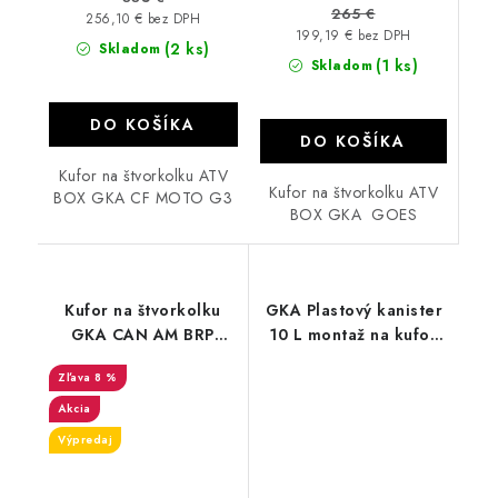
265 €
256,10 € bez DPH
199,19 € bez DPH
(2 ks)
Skladom
(1 ks)
Skladom
DO KOŠÍKA
DO KOŠÍKA
Kufor na štvorkolku ATV
Kufor na štvorkolku ATV
BOX GKA CF MOTO G3
BOX GKA GOES
Kufor na štvorkolku
GKA Plastový kanister
GKA CAN AM BRP
10 L montaž na kufor
Outlander 650/1000
GKA
8 %
SST G2 XT/XTP/XMR
MAX
Akcia
Výpredaj