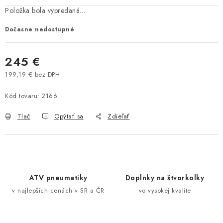
Položka bola vypredaná…
VÝPREDAJ
Dočasne nedostupné
AKCIA
245 €
INÉ PRÍSLUŠENSTVO
199,19 € bez DPH
Jednotková cena:
YAMAHA GRIZZLY 550/660/700
Kód tovaru:
2166
SUZUKI KINGQUAD 700/750 LTA
Tlač
Opýtať sa
Zdieľať
CAN AM OUTLANDER 570/650/800/1000
CAN AM RENEGADE 570/650/800/1000
ATV pneumatiky
Doplnky na štvorkolky
v najlepších cenách v SR a ČR
vo vysokej kvalite
CF MOTO X450/X520/X550/X625
CF MOTO 800/850 GLADIATOR X8