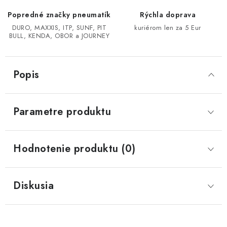
Popredné značky pneumatík
Rýchla doprava
CF MOTO CFORCE X850/X1000
DURO, MAXXIS, ITP, SUNF, PIT
kuriérom len za 5 Eur
BULL, KENDA, OBOR a JOURNEY
POLARIS SPORTSMAN RZR 1000
Popis
LINHAI 400/500/M550/650
TGB BLADE 600/1000 LT LTX
Parametre produktu
SEGWAY SNARLER AT6 AT5
Hodnotenie produktu (0)
Podmienky ochrany osobných údajov
Všeobecné obchodné podmienky
Diskusia
Reklamačný poriadok - formulár
Kontakt