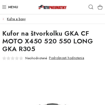
Prejsť
Hľad
na
obsah
Kufre a boxy
PNEUMATIKY
Kufor na štvorkolku GKA CF
DISKY
MOTO X450 520 550 LONG
ROZŠIROVACIE PODLOŽKY
GKA R305
NÁHRADNÉ DIELY NA ŠTVORKOLKY
Podrobnosti hodnotenia
Neohodnotené
OCHRANNÉ RÁMY
KUFRE A BOXY
KRYTY PODVOZKU