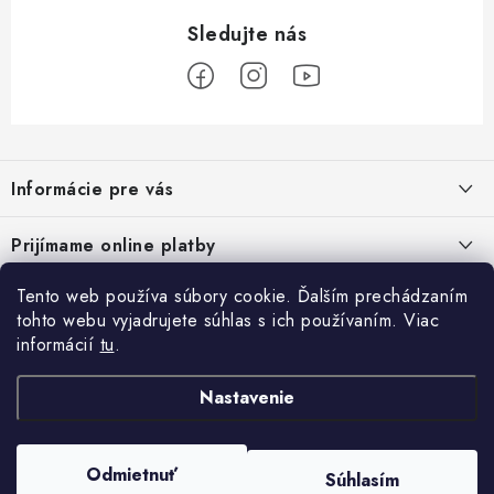
Z
á
Informácie pre vás
p
ä
Podmienky ochrany osobných údajov
Prijímame online platby
t
Všeobecné obchodné podmienky
i
Tento web používa súbory cookie. Ďalším prechádzaním
Prihlásenie
e
Reklamačný poriadok - formulár
tohto webu vyjadrujete súhlas s ich používaním. Viac
E-mail
informácií
tu
.
Facebook
Kontakt
Nastavenie
Posledné hodnotenie produktov
Heslo
Odmietnuť
Súhlasím
Copyright 2026
ATV pneumatiky
. Všetky práva vyhradené.