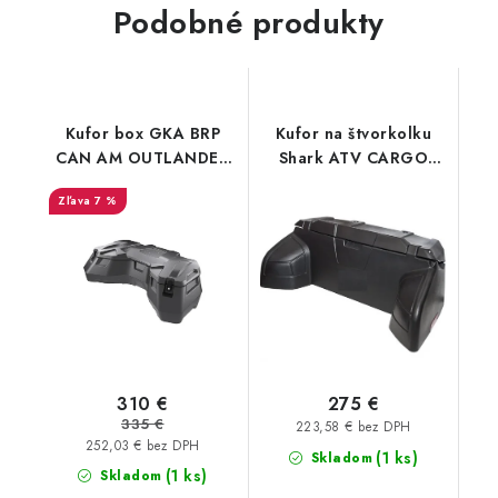
Podobné produkty
Kufor box GKA BRP
Kufor na štvorkolku
CAN AM OUTLANDER
Shark ATV CARGO
L 450 570 650 G2
Outlander, Gladiator
7 %
310 €
275 €
335 €
223,58 € bez DPH
252,03 € bez DPH
(1 ks)
Skladom
(1 ks)
Skladom