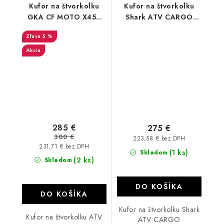
Kufor na štvorkolku
Kufor na štvorkolku
GKA CF MOTO X450
Shark ATV CARGO
X520 GKA Tesseract
Outlander, Gladiator
5 %
X4
Akcia
285 €
275 €
300 €
223,58 € bez DPH
231,71 € bez DPH
(1 ks)
Skladom
(2 ks)
Skladom
DO KOŠÍKA
DO KOŠÍKA
Kufor na štvorkolku Shark
Kufor na štvorkolku ATV
ATV CARGO