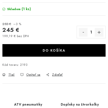
VÝPREDAJ
(1 ks)
Skladom
AKCIA
255 €
–3 %
245 €
INÉ PRÍSLUŠENSTVO
199,19 € bez DPH
Jednotková cena:
YAMAHA GRIZZLY 550/660/700
DO KOŠÍKA
SUZUKI KINGQUAD 700/750 LTA
Kód tovaru:
2193
CAN AM OUTLANDER 570/650/800/1000
Tlač
Opýtať sa
Zdieľať
CAN AM RENEGADE 570/650/800/1000
CF MOTO X450/X520/X550/X625
ATV pneumatiky
Doplnky na štvorkolky
CF MOTO 800/850 GLADIATOR X8