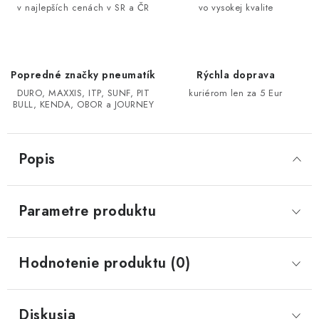
v najlepších cenách v SR a ČR
vo vysokej kvalite
CF MOTO CFORCE X850/X1000
POLARIS SPORTSMAN RZR 1000
Popredné značky pneumatík
Rýchla doprava
DURO, MAXXIS, ITP, SUNF, PIT
kuriérom len za 5 Eur
LINHAI 400/500/M550/650
BULL, KENDA, OBOR a JOURNEY
TGB BLADE 600/1000 LT LTX
Popis
SEGWAY SNARLER AT6 AT5
Parametre produktu
Podmienky ochrany osobných údajov
Všeobecné obchodné podmienky
Hodnotenie produktu (0)
Reklamačný poriadok - formulár
Kontakt
Diskusia