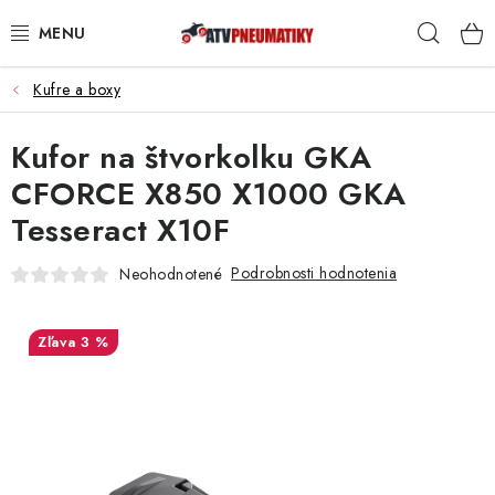
Prejsť
Hľad
na
obsah
Kufre a boxy
PNEUMATIKY
Kufor na štvorkolku GKA
DISKY
CFORCE X850 X1000 GKA
ROZŠIROVACIE PODLOŽKY
Tesseract X10F
NÁHRADNÉ DIELY NA ŠTVORKOLKY
Podrobnosti hodnotenia
Neohodnotené
OCHRANNÉ RÁMY
3 %
KUFRE A BOXY
KRYTY PODVOZKU