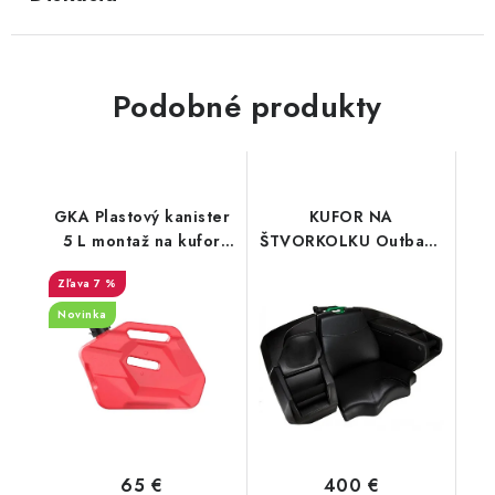
Podobné produkty
GKA Plastový kanister
KUFOR NA
5 L montaž na kufor
ŠTVORKOLKU Outback
GKA Tesseract CF
vyhrievané ručky
7 %
MOTO G3 2024
Novinka
65 €
400 €