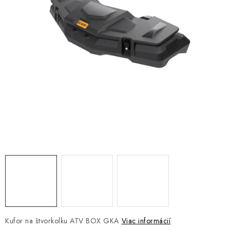
NÁVLEKY TLMIČOV
NAVIJAKY COME UP WARN
OLEJE MAXIMA A FILTRE
ROZŠIROVACIE PLASTY BLATNÍKOV
PRÍVESY - VOZÍKY
RADLICE NA SNEH - PLUHY
PRILBY LS2
ŠTVORKOLKY
NOVINKY
Kufor na štvorkolku ATV BOX GKA
Viac informácií