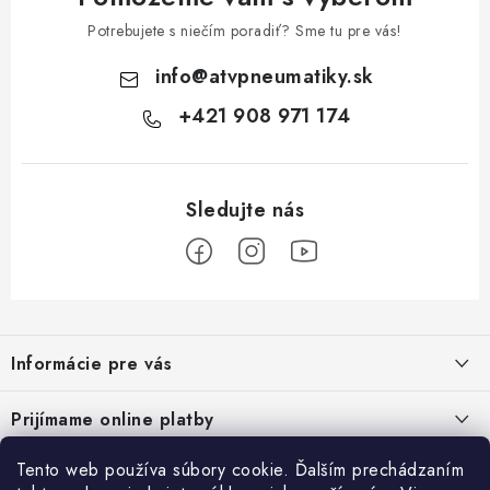
Potrebujete s niečím poradiť? Sme tu pre vás!
info
@
atvpneumatiky.sk
+421 908 971 174
Z
á
Informácie pre vás
p
ä
Podmienky ochrany osobných údajov
Prijímame online platby
t
Všeobecné obchodné podmienky
i
Tento web používa súbory cookie. Ďalším prechádzaním
Prihlásenie
Reklamačný poriadok - formulár