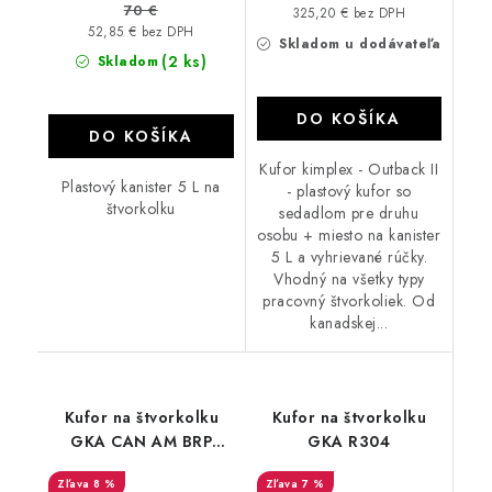
70 €
325,20 € bez DPH
52,85 € bez DPH
Skladom u dodávateľa
(2 ks)
Skladom
DO KOŠÍKA
DO KOŠÍKA
Kufor kimplex - Outback II
Plastový kanister 5 L na
- plastový kufor so
štvorkolku
sedadlom pre druhu
osobu + miesto na kanister
5 L a vyhrievané rúčky.
Vhodný na všetky typy
pracovný štvorkoliek. Od
kanadskej...
Kufor na štvorkolku
Kufor na štvorkolku
GKA CAN AM BRP
GKA R304
Outlander 650/1000
8 %
7 %
SST G2 XT/XTP/XMR