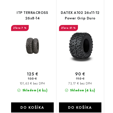
ITP TERRACROSS
DATEX A102 26x11-12
26x8-14
Power Grip Duro
7 %
21 %
125 €
90 €
135 €
115 €
101,63 € bez DPH
73,17 € bez DPH
(4 ks)
(4 ks)
Skladom
Skladom
DO KOŠÍKA
DO KOŠÍKA