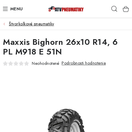
Prejsť
Hľad
na
obsah
Štvorkolkové pneumatiky
PNEUMATIKY
Maxxis Bighorn 26x10 R14, 6
DISKY
PL M918 E 51N
ROZŠIROVACIE PODLOŽKY
Podrobnosti hodnotenia
Neohodnotené
NÁHRADNÉ DIELY NA ŠTVORKOLKY
OCHRANNÉ RÁMY
KUFRE A BOXY
KRYTY PODVOZKU