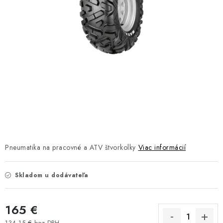
NÁVLEKY TLMIČOV
NAVIJAKY COME UP WARN
OLEJE MAXIMA A FILTRE
ROZŠIROVACIE PLASTY BLATNÍKOV
PRÍVESY - VOZÍKY
RADLICE NA SNEH - PLUHY
Pneumatika na pracovné a ATV štvorkolky
Viac informácií
PRILBY LS2
Skladom u dodávateľa
ŠTVORKOLKY
165 €
NOVINKY
134,15 € bez DPH