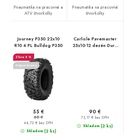
Pneumatika na pracovné a
Pneumatika na pracovné
ATV štvorkolky
štvorkolky
Journey P350 22x10
Carlisle Pavemaster
R10 4 PL Bulldog P350
25x10-12 dezén Duro
Frontier
8 %
Odporúčame
90 €
55 €
60 €
73,17 € bez DPH
44,72 € bez DPH
(2 ks)
Skladom
(2 ks)
Skladom