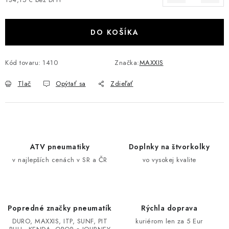
Jednotková cena:
VÝPREDAJ
DO KOŠÍKA
AKCIA
Kód tovaru:
1410
Značka:
MAXXIS
INÉ PRÍSLUŠENSTVO
Tlač
Opýtať sa
Zdieľať
YAMAHA GRIZZLY 550/660/700
SUZUKI KINGQUAD 700/750 LTA
CAN AM OUTLANDER 570/650/800/1000
ATV pneumatiky
Doplnky na štvorkolky
v najlepších cenách v SR a ČR
vo vysokej kvalite
CAN AM RENEGADE 570/650/800/1000
CF MOTO X450/X520/X550/X625
Popredné značky pneumatík
Rýchla doprava
DURO, MAXXIS, ITP, SUNF, PIT
kuriérom len za 5 Eur
CF MOTO 800/850 GLADIATOR X8