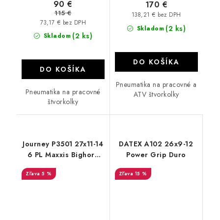
90 €
170 €
115 €
138,21 € bez DPH
73,17 € bez DPH
(2 ks)
Skladom
(2 ks)
Skladom
DO KOŠÍKA
DO KOŠÍKA
Pneumatika na pracovné a
Pneumatika na pracovné
ATV štvorkolky
štvorkolky
Journey P3501 27x11-14
DATEX A102 26x9-12
6 PL Maxxis Bighorn
Power Grip Duro
dezén
5 %
15 %