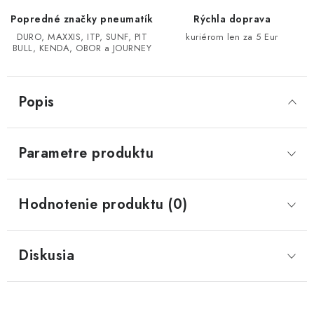
Popredné značky pneumatík
Rýchla doprava
CF MOTO CFORCE X850/X1000
DURO, MAXXIS, ITP, SUNF, PIT
kuriérom len za 5 Eur
BULL, KENDA, OBOR a JOURNEY
POLARIS SPORTSMAN RZR 1000
Popis
LINHAI 400/500/M550/650
TGB BLADE 600/1000 LT LTX
Parametre produktu
SEGWAY SNARLER AT6 AT5
Hodnotenie produktu (0)
Podmienky ochrany osobných údajov
Všeobecné obchodné podmienky
Diskusia
Reklamačný poriadok - formulár
Kontakt