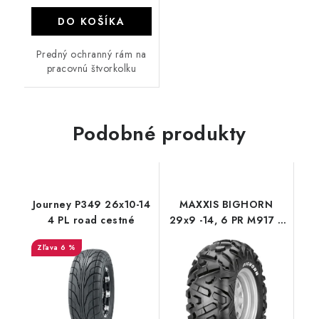
DO KOŠÍKA
Predný ochranný rám na
pracovnú štvorkolku
Podobné produkty
Journey P349 26x10-14
MAXXIS BIGHORN
4 PL road cestné
29x9 -14, 6 PR M917 E
61MJ
6 %