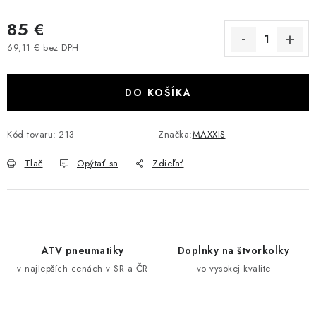
VÝPREDAJ
85 €
69,11 € bez DPH
AKCIA
Jednotková cena:
INÉ PRÍSLUŠENSTVO
DO KOŠÍKA
YAMAHA GRIZZLY 550/660/700
Kód tovaru:
213
Značka:
MAXXIS
SUZUKI KINGQUAD 700/750 LTA
Tlač
Opýtať sa
Zdieľať
CAN AM OUTLANDER 570/650/800/1000
CAN AM RENEGADE 570/650/800/1000
ATV pneumatiky
Doplnky na štvorkolky
v najlepších cenách v SR a ČR
vo vysokej kvalite
CF MOTO X450/X520/X550/X625
CF MOTO 800/850 GLADIATOR X8