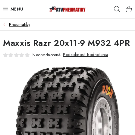
Prejsť
Hľad
na
obsah
Pneumatiky
PNEUMATIKY
Maxxis Razr 20x11-9 M932 4PR
DISKY
Podrobnosti hodnotenia
Neohodnotené
ROZŠIROVACIE PODLOŽKY
NÁHRADNÉ DIELY NA ŠTVORKOLKY
OCHRANNÉ RÁMY
KUFRE A BOXY
KRYTY PODVOZKU