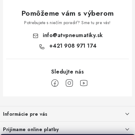
Pomôžeme vám s výberom
Potrebujete s niečím poradiť? Sme tu pre vás!
info
@
atvpneumatiky.sk
+421 908 971 174
Z
á
Informácie pre vás
p
ä
Podmienky ochrany osobných údajov
Prijímame online platby
t