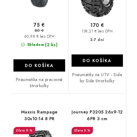
75 €
170 €
80 €
138,21 € bez DPH
60,98 € bez DPH
2-7 dní
(2 ks)
Skladom
DO KOŠÍKA
DO KOŠÍKA
Pneumatiky na UTV - Side
Pneumatika na pracovné
by Side štvorkolky
štvorkolky
Maxxis Rampage
Journey P3205 26x9-12
30x10-14 8 PR
6PR 3 cm
9 %
5 %