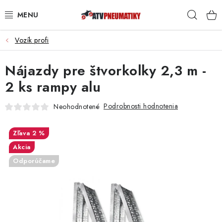
Prejsť
Hľad
na
obsah
Vozík profi
PNEUMATIKY
Nájazdy pre štvorkolky 2,3 m -
DISKY
2 ks rampy alu
ROZŠIROVACIE PODLOŽKY
Podrobnosti hodnotenia
Neohodnotené
NÁHRADNÉ DIELY NA ŠTVORKOLKY
2 %
OCHRANNÉ RÁMY
Akcia
Odporúčame
KUFRE A BOXY
KRYTY PODVOZKU