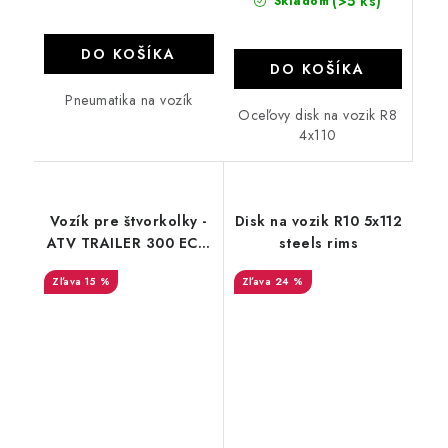
(>5 ks)
Skladom
DO KOŠÍKA
DO KOŠÍKA
Pneumatika na vozík
Oceľovy disk na vozik R8
4x110
Vozík pre štvorkolky -
Disk na vozik R10 5x112
ATV TRAILER 300 ECO
steels rims
+ bočnice IRON
15 %
24 %