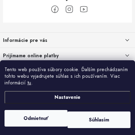
Z
á
Informácie pre vás
p
ä
Podmienky ochrany osobných údajov
Prijímame online platby
t
Všeobecné obchodné podmienky
i
Tento web používa súbory cookie. Ďalším prechádzaním
Prihlásenie
e
Reklamačný poriadok - formulár
tohto webu vyjadrujete súhlas s ich používaním. Viac
E-mail
informácií
tu
.
Facebook
Kontakt
Nastavenie
Posledné hodnotenie produktov
Heslo
Odmietnuť
Súhlasím
Copyright 2026
ATV pneumatiky
. Všetky práva vyhradené.
Filter paliva can am outlander renegade commander 709001120
Vytvoril Shoptet
Ján Zeman