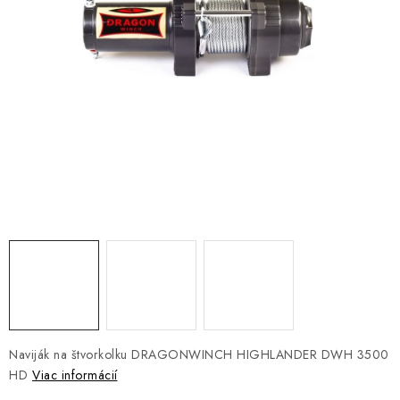
NÁVLEKY TLMIČOV
NAVIJAKY COME UP WARN
OLEJE MAXIMA A FILTRE
ROZŠIROVACIE PLASTY BLATNÍKOV
PRÍVESY - VOZÍKY
RADLICE NA SNEH - PLUHY
PRILBY LS2
ŠTVORKOLKY
Naviják na štvorkolku DRAGONWINCH HIGHLANDER DWH 3500
NOVINKY
HD
Viac informácií