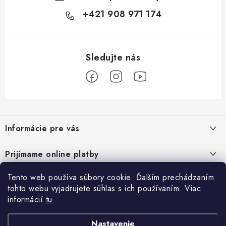
+421 908 971 174
Z
á
Informácie pre vás
p
ä
Podmienky ochrany osobných údajov
Prijímame online platby
t
Všeobecné obchodné podmienky
i
Tento web používa súbory cookie. Ďalším prechádzaním
Prihlásenie
e
Reklamačný poriadok - formulár
tohto webu vyjadrujete súhlas s ich používaním. Viac
E-mail
informácií
tu
.
Facebook
Kontakt
Nastavenie