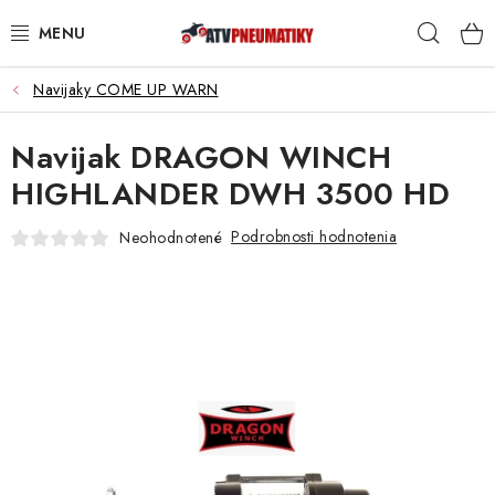
Prejsť
Hľad
na
obsah
Navijaky COME UP WARN
PNEUMATIKY
Navijak DRAGON WINCH
DISKY
HIGHLANDER DWH 3500 HD
ROZŠIROVACIE PODLOŽKY
Podrobnosti hodnotenia
Neohodnotené
NÁHRADNÉ DIELY NA ŠTVORKOLKY
OCHRANNÉ RÁMY
KUFRE A BOXY
KRYTY PODVOZKU