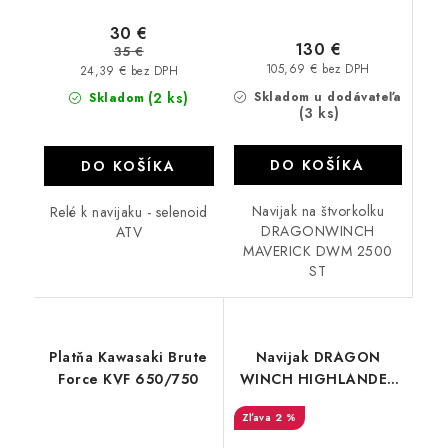
30 €
130 €
35 €
105,69 € bez DPH
24,39 € bez DPH
(2 ks)
Skladom u dodávateľa
Skladom
(3 ks)
DO KOŠÍKA
DO KOŠÍKA
Navijak na štvorkolku
Relé k navijaku - selenoid
DRAGONWINCH
ATV
MAVERICK DWM 2500
ST
Platňa Kawasaki Brute
Navijak DRAGON
Force KVF 650/750
WINCH HIGHLANDER
DWH 3000 HD
2 %