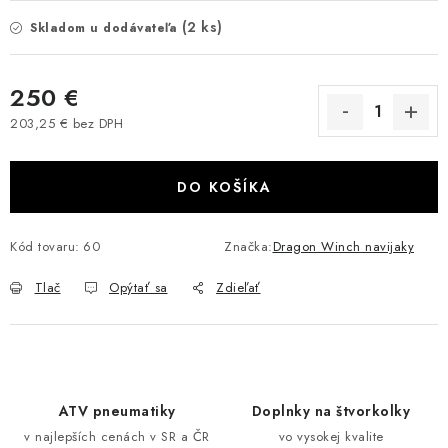
VÝPREDAJ
(2 ks)
Skladom u dodávateľa
AKCIA
250 €
203,25 € bez DPH
INÉ PRÍSLUŠENSTVO
Jednotková cena:
YAMAHA GRIZZLY 550/660/700
DO KOŠÍKA
SUZUKI KINGQUAD 700/750 LTA
Kód tovaru:
60
Značka:
Dragon Winch navijaky
CAN AM OUTLANDER 570/650/800/1000
Tlač
Opýtať sa
Zdieľať
CAN AM RENEGADE 570/650/800/1000
CF MOTO X450/X520/X550/X625
ATV pneumatiky
Doplnky na štvorkolky
CF MOTO 800/850 GLADIATOR X8
v najlepších cenách v SR a ČR
vo vysokej kvalite