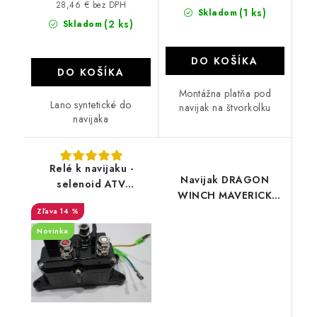
28,46 € bez DPH
(1 ks)
Skladom
(2 ks)
Skladom
DO KOŠÍKA
DO KOŠÍKA
Montážna platňa pod
Lano syntetické do
navijak na štvorkolku
navijaka
Relé k navijaku -
Navijak DRAGON
selenoid ATV
WINCH MAVERICK
2500/3000/3500/4000
DWM 2500 ST
14 %
Novinka