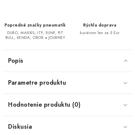
CF MOTO CFORCE X850/X1000
Popredné značky pneumatík
Rýchla doprava
POLARIS SPORTSMAN RZR 1000
DURO, MAXXIS, ITP, SUNF, PIT
kuriérom len za 5 Eur
BULL, KENDA, OBOR a JOURNEY
LINHAI 400/500/M550/650
TGB BLADE 600/1000 LT LTX
Popis
SEGWAY SNARLER AT6 AT5
Parametre produktu
Podmienky ochrany osobných údajov
Všeobecné obchodné podmienky
Hodnotenie produktu (0)
Reklamačný poriadok - formulár
Kontakt
Diskusia