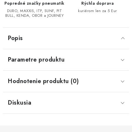
Popredné značky pneumatík
Rýchla doprava
DURO, MAXXIS, ITP, SUNF, PIT
kuriérom len za 5 Eur
CF MOTO CFORCE X850/X1000
BULL, KENDA, OBOR a JOURNEY
POLARIS SPORTSMAN RZR 1000
Popis
LINHAI 400/500/M550/650
TGB BLADE 600/1000 LT LTX
Parametre produktu
SEGWAY SNARLER AT6 AT5
Hodnotenie produktu (0)
Podmienky ochrany osobných údajov
Všeobecné obchodné podmienky
Diskusia
Reklamačný poriadok - formulár
Kontakt