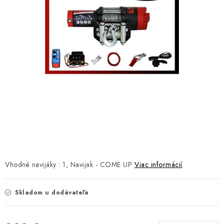
NÁVLEKY TLMIČOV
NAVIJAKY COME UP WARN
OLEJE MAXIMA A FILTRE
ROZŠIROVACIE PLASTY BLATNÍKOV
PRÍVESY - VOZÍKY
RADLICE NA SNEH - PLUHY
PRILBY LS2
Vhodné navijáky :
1, Navijak - COME UP
Viac informácií
ŠTVORKOLKY
Skladom u dodávateľa
NOVINKY