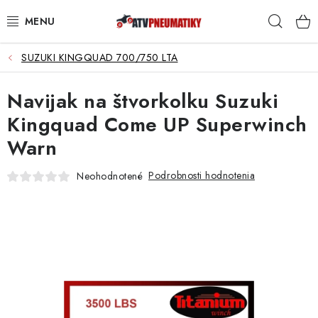
Prejsť
Hľad
na
obsah
SUZUKI KINGQUAD 700/750 LTA
PNEUMATIKY
Navijak na štvorkolku Suzuki
DISKY
Kingquad Come UP Superwinch
ROZŠIROVACIE PODLOŽKY
Warn
NÁHRADNÉ DIELY NA ŠTVORKOLKY
Podrobnosti hodnotenia
Neohodnotené
OCHRANNÉ RÁMY
KUFRE A BOXY
KRYTY PODVOZKU