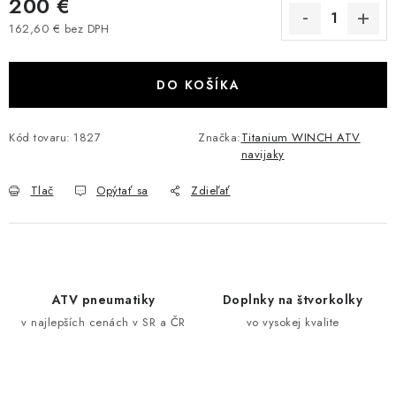
200 €
VÝPREDAJ
162,60 € bez DPH
Jednotková cena:
AKCIA
DO KOŠÍKA
INÉ PRÍSLUŠENSTVO
Kód tovaru:
1827
Značka:
Titanium WINCH ATV
navijaky
YAMAHA GRIZZLY 550/660/700
Tlač
Opýtať sa
Zdieľať
SUZUKI KINGQUAD 700/750 LTA
CAN AM OUTLANDER 570/650/800/1000
CAN AM RENEGADE 570/650/800/1000
ATV pneumatiky
Doplnky na štvorkolky
v najlepších cenách v SR a ČR
vo vysokej kvalite
CF MOTO X450/X520/X550/X625
CF MOTO 800/850 GLADIATOR X8