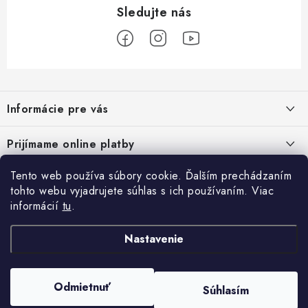
Z
á
Informácie pre vás
p
ä
Podmienky ochrany osobných údajov
Prijímame online platby
t
Všeobecné obchodné podmienky
i
Tento web používa súbory cookie. Ďalším prechádzaním
Prihlásenie
e
Reklamačný poriadok - formulár
tohto webu vyjadrujete súhlas s ich používaním. Viac
E-mail
informácií
tu
.
Facebook
Kontakt
Nastavenie
Posledné hodnotenie produktov
Heslo
Odmietnuť
Súhlasím
Copyright 2026
ATV pneumatiky
. Všetky práva vyhradené.
Filter paliva can am outlander renegade commander 709001120
Vytvoril Shoptet