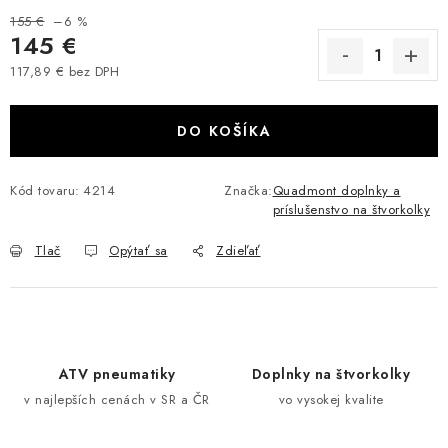
VÝPREDAJ
155 €
–6 %
145 €
117,89 € bez DPH
AKCIA
Jednotková cena:
INÉ PRÍSLUŠENSTVO
DO KOŠÍKA
YAMAHA GRIZZLY 550/660/700
Kód tovaru:
4214
Značka:
Quadmont doplnky a
príslušenstvo na štvorkolky
SUZUKI KINGQUAD 700/750 LTA
Tlač
Opýtať sa
Zdieľať
CAN AM OUTLANDER 570/650/800/1000
CAN AM RENEGADE 570/650/800/1000
ATV pneumatiky
Doplnky na štvorkolky
CF MOTO X450/X520/X550/X625
v najlepších cenách v SR a ČR
vo vysokej kvalite
CF MOTO 800/850 GLADIATOR X8