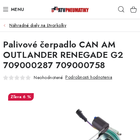
Prejsť
Hľad
na
obsah
Náhradné diely na štvorkolky
PNEUMATIKY
Palivové čerpadlo CAN AM
DISKY
OUTLANDER RENEGADE G2
ROZŠIROVACIE PODLOŽKY
709000287 709000758
NÁHRADNÉ DIELY NA ŠTVORKOLKY
Podrobnosti hodnotenia
Neohodnotené
OCHRANNÉ RÁMY
6 %
KUFRE A BOXY
KRYTY PODVOZKU