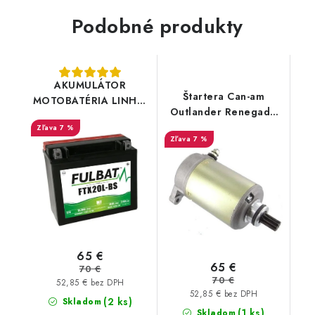
Podobné produkty
AKUMULÁTOR
Štartera Can-am
MOTOBATÉRIA LINHAI
Outlander Renegade
370/400/500/550/565/650
500 650 800 1000
7 %
FULBAT FTX20L-
7 %
Commander Maverick
BS/YTX20L-BS
800 1000 420684560
420684562 18880
65 €
65 €
70 €
70 €
52,85 € bez DPH
52,85 € bez DPH
(2 ks)
Skladom
(1 ks)
Skladom