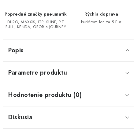
CF MOTO CFORCE X850/X1000
Popredné značky pneumatík
Rýchla doprava
DURO, MAXXIS, ITP, SUNF, PIT
kuriérom len za 5 Eur
BULL, KENDA, OBOR a JOURNEY
POLARIS SPORTSMAN RZR 1000
LINHAI 400/500/M550/650
Popis
TGB BLADE 600/1000 LT LTX
Parametre produktu
SEGWAY SNARLER AT6 AT5
Podmienky ochrany osobných údajov
Hodnotenie produktu (0)
Všeobecné obchodné podmienky
Reklamačný poriadok - formulár
Kontakt
Diskusia