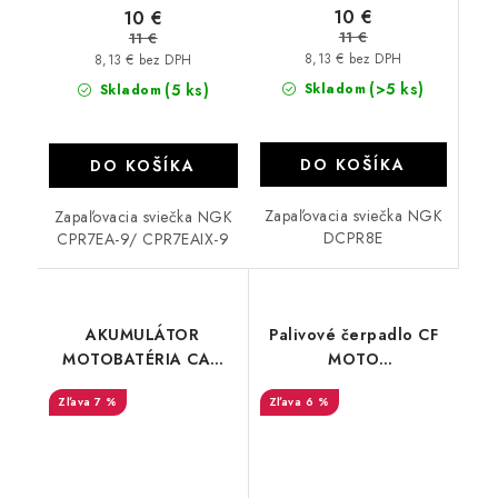
10 €
10 €
11 €
11 €
8,13 € bez DPH
8,13 € bez DPH
(>5 ks)
(5 ks)
Skladom
Skladom
DO KOŠÍKA
DO KOŠÍKA
Zapaľovacia sviečka NGK
Zapaľovacia sviečka NGK
DCPR8E
CPR7EA-9/ CPR7EAIX-9
AKUMULÁTOR
Palivové čerpadlo CF
MOTOBATÉRIA CAN
MOTO
AM OUTLANDER
450/520/550/600/625
7 %
6 %
RENEGADE
901F-150900
Commander Maverick
Full gel FTX20L-
BS/YTX20L-BS