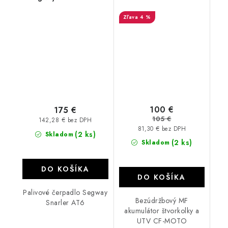
A01M43000001
MOTO FIX30L-BS
4 %
12V/30AH/ YTX30L-BS
100 €
175 €
105 €
142,28 € bez DPH
81,30 € bez DPH
(2 ks)
Skladom
(2 ks)
Skladom
DO KOŠÍKA
DO KOŠÍKA
Palivové čerpadlo Segway
Bezúdržbový MF
Snarler AT6
akumulátor štvorkolky a
UTV CF-MOTO