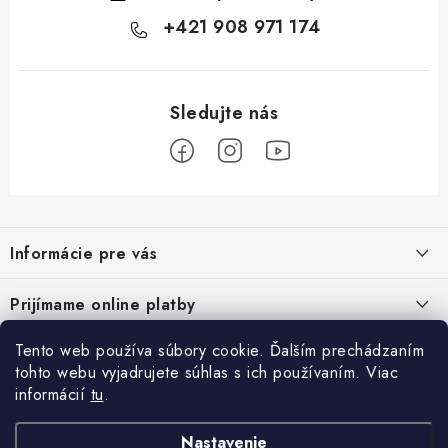
+421 908 971 174
Z
á
Informácie pre vás
p
ä
Podmienky ochrany osobných údajov
Prijímame online platby
t
Všeobecné obchodné podmienky
i
Tento web používa súbory cookie. Ďalším prechádzaním
Prihlásenie
e
Reklamačný poriadok - formulár
tohto webu vyjadrujete súhlas s ich používaním. Viac
E-mail
informácií
tu
.
Facebook
Kontakt
Nastavenie