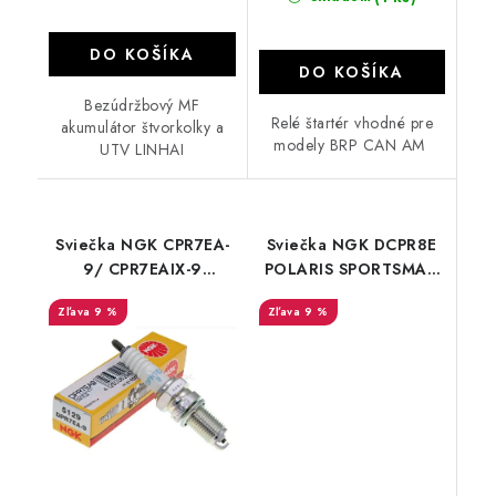
DO KOŠÍKA
DO KOŠÍKA
Bezúdržbový MF
Relé štartér vhodné pre
akumulátor štvorkolky a
modely BRP CAN AM
UTV LINHAI
Sviečka NGK CPR7EA-
Sviečka NGK DCPR8E
9/ CPR7EAIX-9
POLARIS SPORTSMAN
SEGWAY SNARLER AT5
450/570/850/1000
9 %
9 %
AT6 AT10