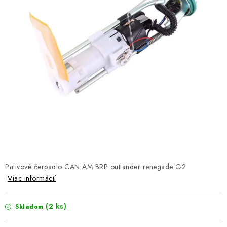
NÁVLEKY TLMIČOV
NAVIJAKY COME UP WARN
OLEJE MAXIMA A FILTRE
ROZŠIROVACIE PLASTY BLATNÍKOV
PRÍVESY - VOZÍKY
RADLICE NA SNEH - PLUHY
PRILBY LS2
Palivové čerpadlo CAN AM BRP outlander renegade G2
Viac informácií
ŠTVORKOLKY
(2 ks)
Skladom
NOVINKY