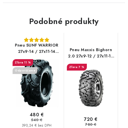
Podobné produkty
Pneu SUNF WARRIOR
Pneu Maxxis Bighorn
27x9-14 / 27x11-14
2.0 27x9-12 / 27x11-12
Maxxis Zilla SUNF
MU09, 10
11 %
A048
7 %
Odporúčame
480 €
720 €
540 €
780 €
390,24 € bez DPH