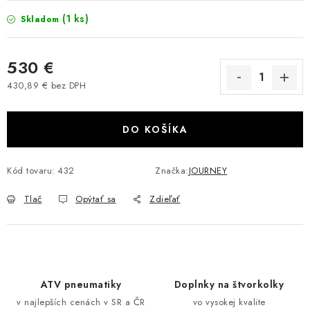
VÝPREDAJ
(1 ks)
Skladom
AKCIA
530 €
430,89 € bez DPH
INÉ PRÍSLUŠENSTVO
Jednotková cena:
YAMAHA GRIZZLY 550/660/700
DO KOŠÍKA
SUZUKI KINGQUAD 700/750 LTA
Kód tovaru:
432
Značka:
JOURNEY
CAN AM OUTLANDER 570/650/800/1000
Tlač
Opýtať sa
Zdieľať
CAN AM RENEGADE 570/650/800/1000
CF MOTO X450/X520/X550/X625
ATV pneumatiky
Doplnky na štvorkolky
CF MOTO 800/850 GLADIATOR X8
v najlepších cenách v SR a ČR
vo vysokej kvalite