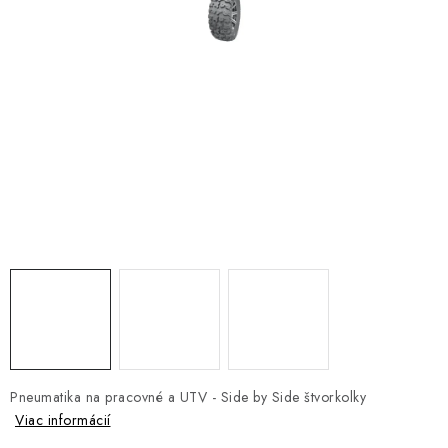
NÁVLEKY TLMIČOV
NAVIJAKY COME UP WARN
OLEJE MAXIMA A FILTRE
ROZŠIROVACIE PLASTY BLATNÍKOV
PRÍVESY - VOZÍKY
RADLICE NA SNEH - PLUHY
PRILBY LS2
ŠTVORKOLKY
Pneumatika na pracovné a UTV - Side by Side štvorkolky
NOVINKY
Viac informácií