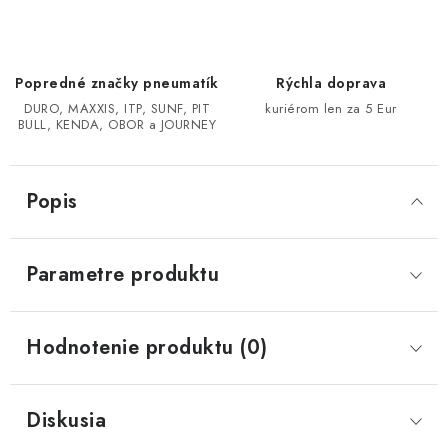
CF MOTO CFORCE X850/X1000
Popredné značky pneumatík
Rýchla doprava
POLARIS SPORTSMAN RZR 1000
DURO, MAXXIS, ITP, SUNF, PIT
kuriérom len za 5 Eur
BULL, KENDA, OBOR a JOURNEY
LINHAI 400/500/M550/650
TGB BLADE 600/1000 LT LTX
Popis
SEGWAY SNARLER AT6 AT5
Parametre produktu
Podmienky ochrany osobných údajov
Všeobecné obchodné podmienky
Hodnotenie produktu (0)
Reklamačný poriadok - formulár
Kontakt
Diskusia