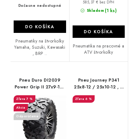
585,37 € bez DPH
Dočasne nedostupné
(1 ks)
Skladom
DO KOŠÍKA
DO KOŠÍKA
Pneumatiky na štvorkolky
Pneumatika na pracovné a
Yamaha, Suzuki, Kawasaki
ATV štvorkolky
, BRP ..
Pneu Duro DI2039
Pneu Journey P341
Power Grip II 27x9-14/
25x8-12 / 25x10-12 , 6
27x11-14
PR
7 %
6 %
Akcia
Odporúčame