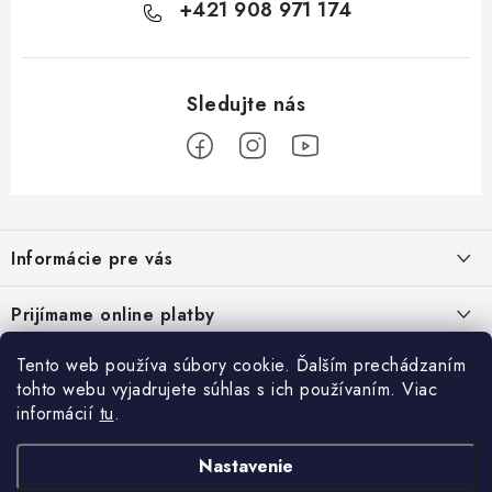
+421 908 971 174
Z
á
Informácie pre vás
p
ä
Podmienky ochrany osobných údajov
Prijímame online platby
t
Všeobecné obchodné podmienky
i
Tento web používa súbory cookie. Ďalším prechádzaním
Prihlásenie
e
Reklamačný poriadok - formulár
tohto webu vyjadrujete súhlas s ich používaním. Viac
E-mail
informácií
tu
.
Facebook
Kontakt
Nastavenie
Posledné hodnotenie produktov