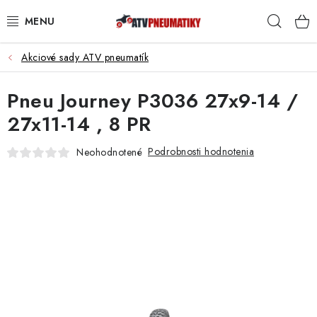
Prejsť
Hľad
na
obsah
Akciové sady ATV pneumatík
PNEUMATIKY
Pneu Journey P3036 27x9-14 /
DISKY
27x11-14 , 8 PR
ROZŠIROVACIE PODLOŽKY
Podrobnosti hodnotenia
Neohodnotené
NÁHRADNÉ DIELY NA ŠTVORKOLKY
OCHRANNÉ RÁMY
KUFRE A BOXY
KRYTY PODVOZKU