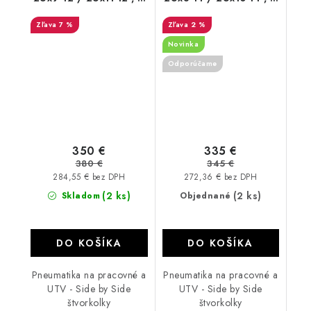
PR Bulldog B350
PR CST STAG
7 %
2 %
Novinka
Odporúčame
350 €
335 €
380 €
345 €
284,55 € bez DPH
272,36 € bez DPH
(2 ks)
(2 ks)
Skladom
Objednané
DO KOŠÍKA
DO KOŠÍKA
Pneumatika na pracovné a
Pneumatika na pracovné a
UTV - Side by Side
UTV - Side by Side
štvorkolky
štvorkolky