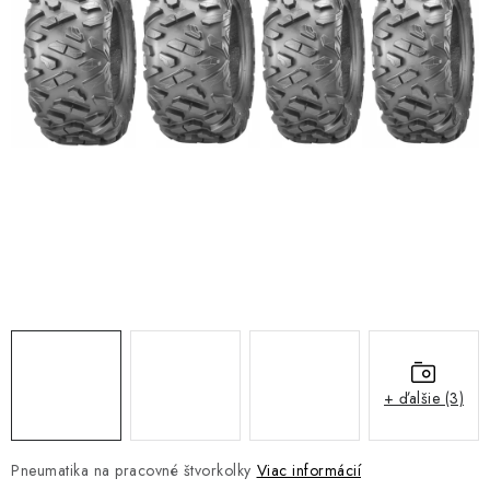
NÁVLEKY TLMIČOV
NAVIJAKY COME UP WARN
OLEJE MAXIMA A FILTRE
ROZŠIROVACIE PLASTY BLATNÍKOV
PRÍVESY - VOZÍKY
RADLICE NA SNEH - PLUHY
PRILBY LS2
+ ďalšie (3)
ŠTVORKOLKY
NOVINKY
Pneumatika na pracovné štvorkolky
Viac informácií