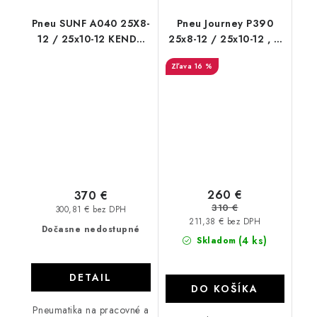
Pneu SUNF A040 25X8-
Pneu Journey P390
12 / 25x10-12 KENDA
25x8-12 / 25x10-12 , 6
BEAR CLAW
PR CST Abuz
16 %
260 €
370 €
310 €
300,81 € bez DPH
211,38 € bez DPH
Dočasne nedostupné
(4 ks)
Skladom
DETAIL
DO KOŠÍKA
Pneumatika na pracovné a