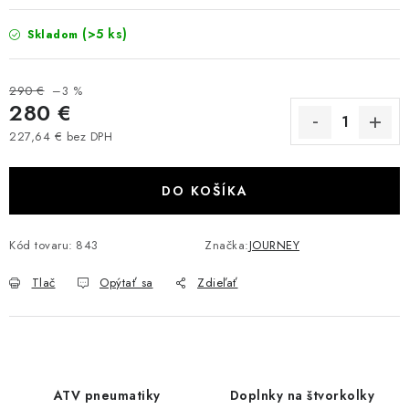
VÝPREDAJ
(>5 ks)
Skladom
AKCIA
290 €
–3 %
280 €
INÉ PRÍSLUŠENSTVO
227,64 € bez DPH
Jednotková cena:
YAMAHA GRIZZLY 550/660/700
DO KOŠÍKA
SUZUKI KINGQUAD 700/750 LTA
Kód tovaru:
843
Značka:
JOURNEY
CAN AM OUTLANDER 570/650/800/1000
Tlač
Opýtať sa
Zdieľať
CAN AM RENEGADE 570/650/800/1000
CF MOTO X450/X520/X550/X625
ATV pneumatiky
Doplnky na štvorkolky
CF MOTO 800/850 GLADIATOR X8