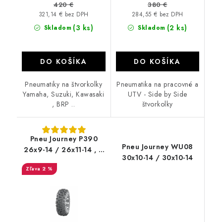
420 €
380 €
321,14 € bez DPH
284,55 € bez DPH
(3 ks)
(2 ks)
Skladom
Skladom
DO KOŠÍKA
DO KOŠÍKA
Pneumatiky na štvorkolky
Pneumatika na pracovné a
Yamaha, Suzuki, Kawasaki
UTV - Side by Side
, BRP ..
štvorkolky
Pneu Journey P390
Pneu Journey WU08
26x9-14 / 26x11-14 , 6
30x10-14 / 30x10-14
PR CST Abuzz
2 %