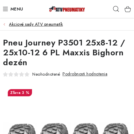
Prejsť
Hľad
na
obsah
Akciové sady ATV pneumatík
PNEUMATIKY
Pneu Journey P3501 25x8-12 /
DISKY
25x10-12 6 PL Maxxis Bighorn
ROZŠIROVACIE PODLOŽKY
dezén
NÁHRADNÉ DIELY NA ŠTVORKOLKY
Podrobnosti hodnotenia
Neohodnotené
OCHRANNÉ RÁMY
3 %
KUFRE A BOXY
KRYTY PODVOZKU