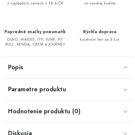
v najlepších cenách v SR a ČR
vo vysokej kvalite
CF MOTO CFORCE X850/X1000
POLARIS SPORTSMAN RZR 1000
Popredné značky pneumatík
Rýchla doprava
DURO, MAXXIS, ITP, SUNF, PIT
kuriérom len za 5 Eur
LINHAI 400/500/M550/650
BULL, KENDA, OBOR a JOURNEY
TGB BLADE 600/1000 LT LTX
Popis
SEGWAY SNARLER AT6 AT5
Parametre produktu
Podmienky ochrany osobných údajov
Všeobecné obchodné podmienky
Hodnotenie produktu (0)
Reklamačný poriadok - formulár
Kontakt
Diskusia