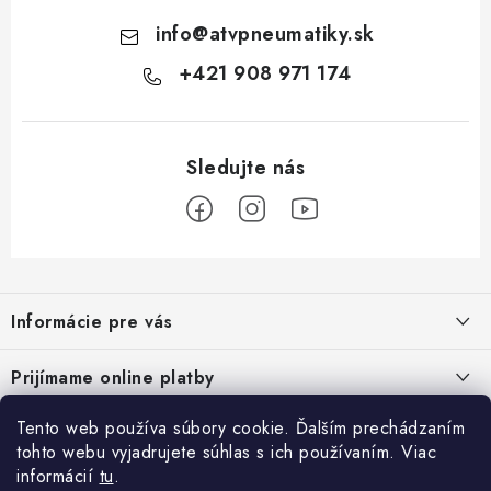
info
@
atvpneumatiky.sk
+421 908 971 174
Z
á
Informácie pre vás
p
ä
Podmienky ochrany osobných údajov
Prijímame online platby
t
Všeobecné obchodné podmienky
i
Tento web používa súbory cookie. Ďalším prechádzaním
Prihlásenie
e
Reklamačný poriadok - formulár
tohto webu vyjadrujete súhlas s ich používaním. Viac
E-mail
informácií
tu
.
Facebook
Kontakt