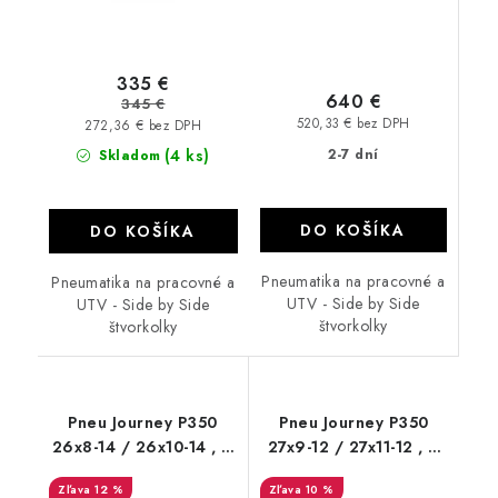
335 €
640 €
345 €
520,33 € bez DPH
272,36 € bez DPH
(4 ks)
2-7 dní
Skladom
DO KOŠÍKA
DO KOŠÍKA
Pneumatika na pracovné a
Pneumatika na pracovné a
UTV - Side by Side
UTV - Side by Side
štvorkolky
štvorkolky
Pneu Journey P350
Pneu Journey P350
26x8-14 / 26x10-14 , 6
27x9-12 / 27x11-12 , 6
PR Bulldog B350
PR Bulldog B350
12 %
10 %