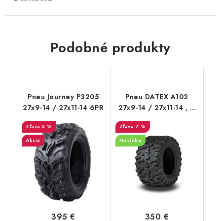
Podobné produkty
Pneu Journey P3205
Pneu DATEX A102
27x9-14 / 27x11-14 6PR
27x9-14 / 27x11-14 , 6
PR Power Grip Duro
5 %
7 %
Akcia
Novinka
395 €
350 €