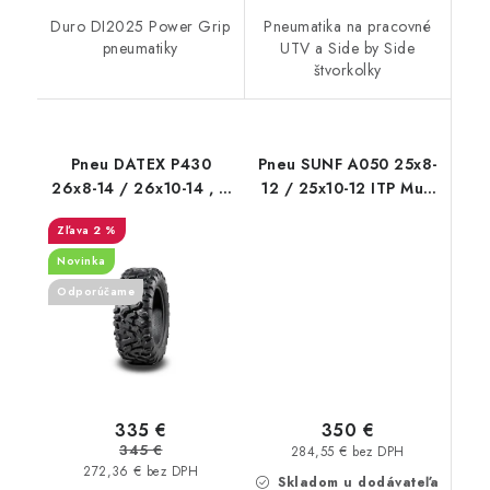
Duro DI2025 Power Grip
Pneumatika na pracovné
pneumatiky
UTV a Side by Side
štvorkolky
Pneu DATEX P430
Pneu SUNF A050 25x8-
26x8-14 / 26x10-14 , 6
12 / 25x10-12 ITP Mud
PR CST STAG
and Lite 3 cm dezen
2 %
Novinka
Odporúčame
350 €
335 €
345 €
284,55 € bez DPH
272,36 € bez DPH
Skladom u dodávateľa