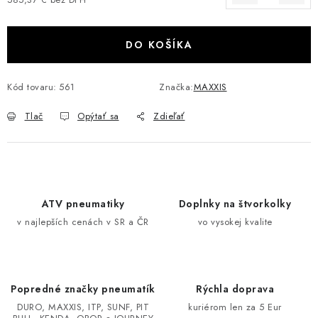
Jednotková cena:
VÝPREDAJ
DO KOŠÍKA
AKCIA
Kód tovaru:
561
Značka:
MAXXIS
INÉ PRÍSLUŠENSTVO
Tlač
Opýtať sa
Zdieľať
YAMAHA GRIZZLY 550/660/700
SUZUKI KINGQUAD 700/750 LTA
CAN AM OUTLANDER 570/650/800/1000
ATV pneumatiky
Doplnky na štvorkolky
v najlepších cenách v SR a ČR
vo vysokej kvalite
CAN AM RENEGADE 570/650/800/1000
CF MOTO X450/X520/X550/X625
Popredné značky pneumatík
Rýchla doprava
DURO, MAXXIS, ITP, SUNF, PIT
kuriérom len za 5 Eur
CF MOTO 800/850 GLADIATOR X8