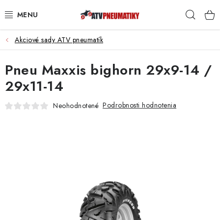
Prejsť
Hľad
na
obsah
Akciové sady ATV pneumatík
PNEUMATIKY
Pneu Maxxis bighorn 29x9-14 /
DISKY
29x11-14
ROZŠIROVACIE PODLOŽKY
Podrobnosti hodnotenia
Neohodnotené
NÁHRADNÉ DIELY NA ŠTVORKOLKY
OCHRANNÉ RÁMY
KUFRE A BOXY
KRYTY PODVOZKU