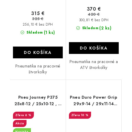
370 €
315 €
420 €
325 €
300,81 € bez DPH
256,10 € bez DPH
(2 ks)
Skladom
(1 ks)
Skladom
DO KOŠÍKA
DO KOŠÍKA
Pneumatika na pracovné a
Pneumatika na pracovné
ATV štvorkolky
štvorkolky
Pneu Journey P375
Pneu Duro Power Grip
25x8-12 / 25x10-12 , 6
29x9-14 / 29x11-14
PR
DI2039
6 %
10 %
Akcia
Novinka