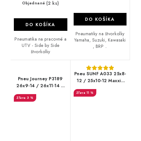
(2 ks)
Objednané
DO KOŠÍKA
DO KOŠÍKA
Pneumatiky na štvorkolky
Pneumatika na pracovné a
Yamaha, Suzuki, Kawasaki
UTV - Side by Side
, BRP ..
štvorkolky
Pneu SUNF A033 25x8-
Pneu Journey P3189
12 / 25x10-12 Maxxis
26x9-14 / 26x11-14 6
Bighorn dezén
PL road cestné
11 %
3 %