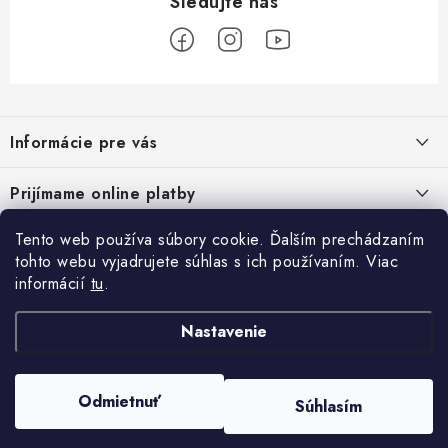
Z
á
Informácie pre vás
p
ä
Podmienky ochrany osobných údajov
Prijímame online platby
t
Všeobecné obchodné podmienky
i
Tento web používa súbory cookie. Ďalším prechádzaním
Prihlásenie
e
Reklamačný poriadok - formulár
tohto webu vyjadrujete súhlas s ich používaním. Viac
E-mail
informácií
tu
.
Facebook
Kontakt
Nastavenie
Posledné hodnotenie produktov
ATV pneumatiky
Heslo
Odmietnuť
Súhlasím
Copyright 2026
ATV pneumatiky
. Všetky práva vyhradené.
Set olej pre štvorkolku Linhai 10w40, 80w90 a filter HF682
Vytvoril Shoptet