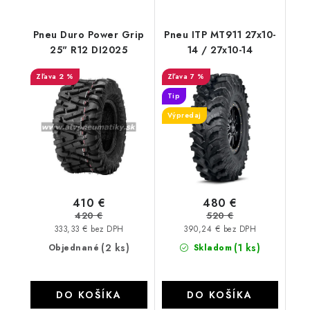
Pneu Duro Power Grip
Pneu ITP MT911 27x10-
25" R12 DI2025
14 / 27x10-14
2 %
7 %
Tip
Výpredaj
410 €
480 €
420 €
520 €
333,33 € bez DPH
390,24 € bez DPH
(2 ks)
(1 ks)
Objednané
Skladom
DO KOŠÍKA
DO KOŠÍKA