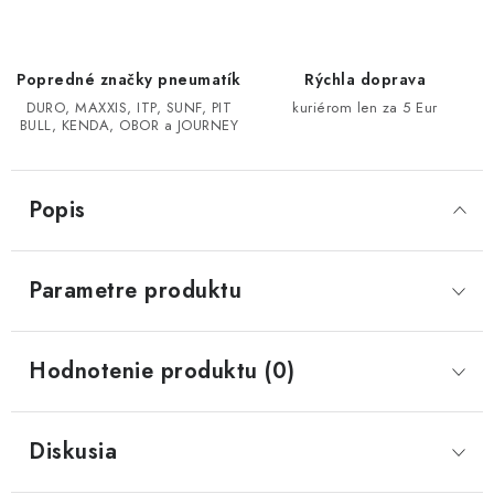
CF MOTO CFORCE X850/X1000
Popredné značky pneumatík
Rýchla doprava
POLARIS SPORTSMAN RZR 1000
DURO, MAXXIS, ITP, SUNF, PIT
kuriérom len za 5 Eur
BULL, KENDA, OBOR a JOURNEY
LINHAI 400/500/M550/650
Popis
TGB BLADE 600/1000 LT LTX
SEGWAY SNARLER AT6 AT5
Parametre produktu
Podmienky ochrany osobných údajov
Hodnotenie produktu (0)
Všeobecné obchodné podmienky
Reklamačný poriadok - formulár
Kontakt
Diskusia