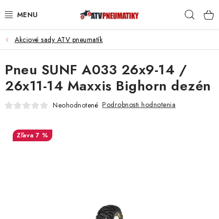
Prejsť
Hľad
na
obsah
Akciové sady ATV pneumatík
PNEUMATIKY
Pneu SUNF A033 26x9-14 /
DISKY
26x11-14 Maxxis Bighorn dezén
ROZŠIROVACIE PODLOŽKY
Podrobnosti hodnotenia
Neohodnotené
NÁHRADNÉ DIELY NA ŠTVORKOLKY
7 %
OCHRANNÉ RÁMY
KUFRE A BOXY
KRYTY PODVOZKU