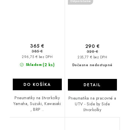
Odporúčame
365 €
290 €
385 €
320 €
296,75 € bez DPH
235,77 € bez DPH
(2 ks)
Skladom
Dočasne nedostupné
DO KOŠÍKA
DETAIL
Pneumatiky na štvorkolky
Pneumatika na pracovné a
Yamaha, Suzuki, Kawasaki
UTV - Side by Side
, BRP ..
štvorkolky