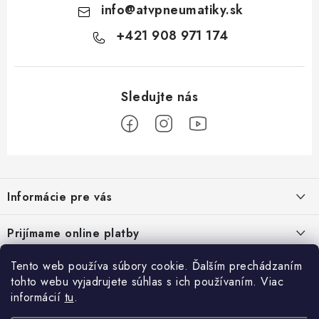
info
@
atvpneumatiky.sk
+421 908 971 174
Z
á
Informácie pre vás
p
ä
Podmienky ochrany osobných údajov
Prijímame online platby
t
Všeobecné obchodné podmienky
i
Tento web používa súbory cookie. Ďalším prechádzaním
Prihlásenie
e
Reklamačný poriadok - formulár
tohto webu vyjadrujete súhlas s ich používaním. Viac
E-mail
informácií
tu
.
Facebook
Kontakt