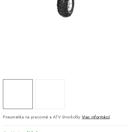
NÁVLEKY TLMIČOV
NAVIJAKY COME UP WARN
OLEJE MAXIMA A FILTRE
ROZŠIROVACIE PLASTY BLATNÍKOV
PRÍVESY - VOZÍKY
RADLICE NA SNEH - PLUHY
PRILBY LS2
ŠTVORKOLKY
Pneumatika na pracovné a ATV štvorkolky
Viac informácií
NOVINKY