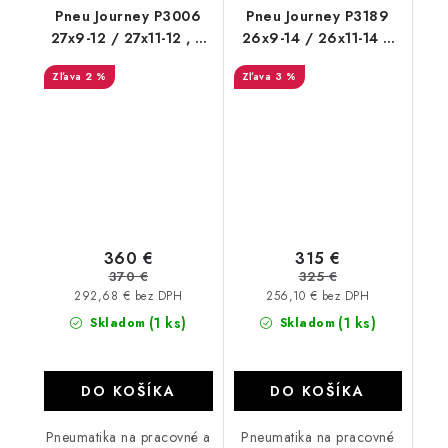
Pneu Journey P3006
Pneu Journey P3189
27x9-12 / 27x11-12 , 6
26x9-14 / 26x11-14 6
PR
PL road cestné
2 %
3 %
360 €
315 €
370 €
325 €
292,68 € bez DPH
256,10 € bez DPH
(1 ks)
(1 ks)
Skladom
Skladom
DO KOŠÍKA
DO KOŠÍKA
Pneumatika na pracovné a
Pneumatika na pracovné