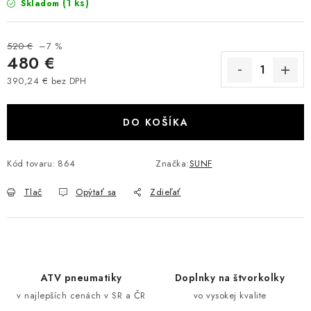
(1 ks)
Skladom
VÝPREDAJ
520 €
–7 %
AKCIA
480 €
390,24 € bez DPH
INÉ PRÍSLUŠENSTVO
Jednotková cena:
DO KOŠÍKA
YAMAHA GRIZZLY 550/660/700
SUZUKI KINGQUAD 700/750 LTA
Kód tovaru:
864
Značka:
SUNF
Tlač
Opýtať sa
Zdieľať
CAN AM OUTLANDER 570/650/800/1000
CAN AM RENEGADE 570/650/800/1000
CF MOTO X450/X520/X550/X625
ATV pneumatiky
Doplnky na štvorkolky
v najlepších cenách v SR a ČR
vo vysokej kvalite
CF MOTO 800/850 GLADIATOR X8