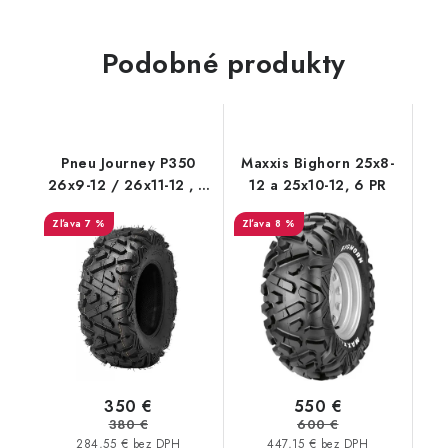
Podobné produkty
Pneu Journey P350
Maxxis Bighorn 25x8-
26x9-12 / 26x11-12 , 6
12 a 25x10-12, 6 PR
PR Bulldog B350
7 %
8 %
350 €
550 €
380 €
600 €
284,55 € bez DPH
447,15 € bez DPH