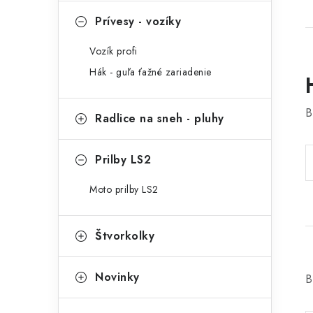
Prívesy - vozíky
Vozík profi
Hák - guľa ťažné zariadenie
B
Radlice na sneh - pluhy
Prilby LS2
Moto prilby LS2
Štvorkolky
Novinky
B