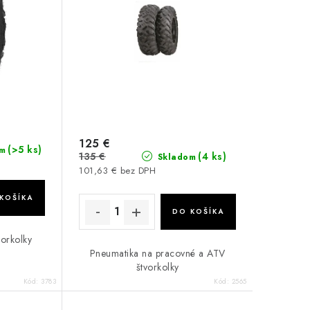
125 €
(>5 ks)
m
135 €
(4 ks)
Skladom
101,63 € bez DPH
KOŠÍKA
DO KOŠÍKA
orkolky
Pneumatika na pracovné a ATV
štvorkolky
Kód:
3783
Kód:
2565