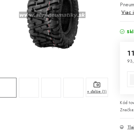
Pneuma
Viac 
Sk
1
93,
Jed
+ ďalšie (1)
Kód tov
Značka
Tla