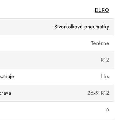
DURO
Štvorkolkové pneumatiky
Terénne
R12
sahuje
1 ks
prava
26x9 R12
)
6