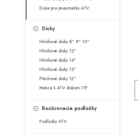
g
ý
Duše pre pneumatiky ATV
ó
p
r
Disky
a
i
e
n
Hliníkové disky 8" 9" 10"
Hliníkové disky 12"
e
Hliníkové disky 14"
l
Hliníkové disky 15"
Plechové disky 12"
Matice k ATV diskom ITP
Rozširovacie podložky
Podložky ATV