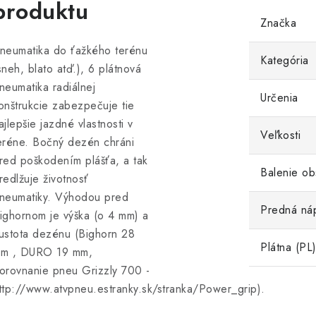
produktu
Značka
neumatika do ťažkého terénu
Kategória
sneh, blato atď.), 6 plátnová
neumatika radiálnej
Určenia
onštrukcie zabezpečuje tie
ajlepšie jazdné vlastnosti v
Veľkosti
eréne. Bočný dezén chráni
red poškodením plášťa, a tak
Balenie ob
redlžuje životnosť
neumatiky. Výhodou pred
Predná ná
ighornom je výška (o 4 mm) a
ustota dezénu (Bighorn 28
Plátna (PL
m , DURO 19 mm,
orovnanie pneu Grizzly 700 -
ttp://www.atvpneu.estranky.sk/stranka/Power_grip).