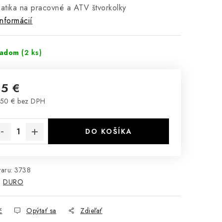
tika na pracovné a ATV štvorkolky
informácií
ladom
(2 ks)
15 €
50 € bez DPH
notková cena:
DO KOŠÍKA
aru:
3738
:
DURO
č
Opýtať sa
Zdieľať