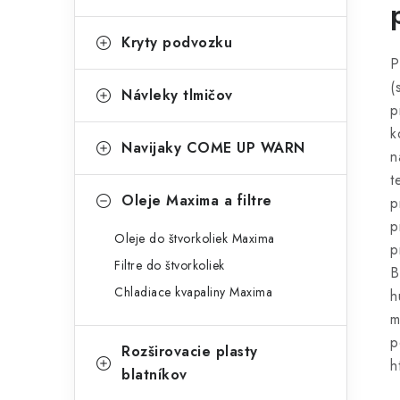
Kryty podvozku
P
(
Návleky tlmičov
p
k
Navijaky COME UP WARN
n
t
Oleje Maxima a filtre
p
p
Oleje do štvorkoliek Maxima
p
Filtre do štvorkoliek
B
Chladiace kvapaliny Maxima
h
m
p
Rozširovacie plasty
h
blatníkov