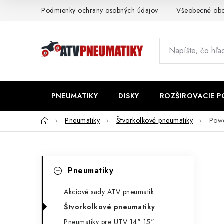
Prejsť
Podmienky ochrany osobných údajov
Všeobecné ob
na
obsah
PNEUMATIKY
DISKY
ROZŠIROVACIE 
Domov
Pneumatiky
Štvorkolkové pneumatiky
Pow
B
K
Preskočiť
Pneumatiky
kategórie
a
o
t
Akciové sady ATV pneumatík
č
Štvorkolkové pneumatiky
e
n
Pneumatiky pre UTV 14" 15"