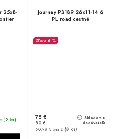
r 25x8-
Journey P3189 26x11-14 6
ontier
PL road cestné
6 %
75 €
Skladom u
(2 ks)
m
80 €
dodávateľa
(3 ks)
60,98 € bez DPH