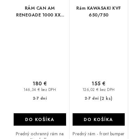
RÁM CAN AM
Rám KAWASAKI KVF
RENEGADE 1000 XXC
650/750
G2 BRP
180 €
155 €
146,34 € bez DPH
126,02 € bez DPH
(2 ks)
2-7 dní
2-7 dní
DO KOŠÍKA
DO KOŠÍKA
Predný ochranný rám na
Predný rám - front bumper