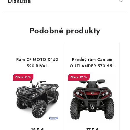
Diskusia
Podobné produkty
Rám CF MOTO X452
Predný rám Can am
520 RIVAL
OUTLANDER 570 650
1000 XT XTP G2
2 %
12 %