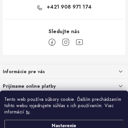
+421 908 971 174
Z
á
Informácie pre vás
p
ä
Podmienky ochrany osobných údajov
Prijímame online platby
t
Všeobecné obchodné podmienky
i
Tento web používa súbory cookie. Ďalším prechádzaním
Prihlásenie
e
Reklamačný poriadok - formulár
tohto webu vyjadrujete súhlas s ich používaním. Viac
E-mail
informácií
tu
.
Facebook
Kontakt
Nastavenie