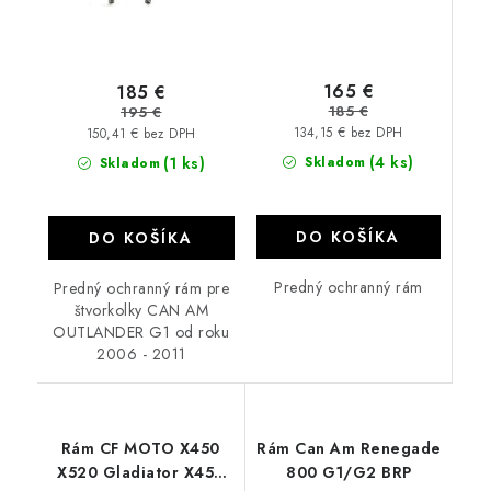
165 €
185 €
185 €
195 €
134,15 € bez DPH
150,41 € bez DPH
(4 ks)
(1 ks)
Skladom
Skladom
DO KOŠÍKA
DO KOŠÍKA
Predný ochranný rám
Predný ochranný rám pre
štvorkolky CAN AM
OUTLANDER G1 od roku
2006 - 2011
Rám CF MOTO X450
Rám Can Am Renegade
X520 Gladiator X450
800 G1/G2 BRP