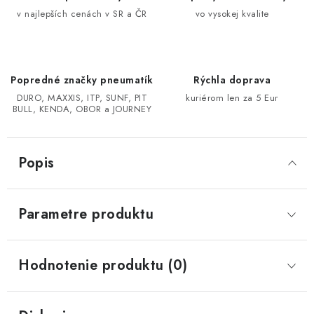
v najlepších cenách v SR a ČR
vo vysokej kvalite
CF MOTO CFORCE X850/X1000
POLARIS SPORTSMAN RZR 1000
Popredné značky pneumatík
Rýchla doprava
DURO, MAXXIS, ITP, SUNF, PIT
kuriérom len za 5 Eur
LINHAI 400/500/M550/650
BULL, KENDA, OBOR a JOURNEY
TGB BLADE 600/1000 LT LTX
Popis
SEGWAY SNARLER AT6 AT5
Parametre produktu
Podmienky ochrany osobných údajov
Všeobecné obchodné podmienky
Reklamačný poriadok - formulár
Kontakt
Hodnotenie produktu (0)