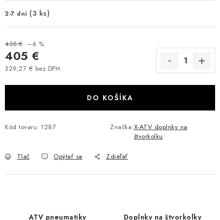
VÝPREDAJ
(3 ks)
2-7 dní
AKCIA
435 €
–6 %
405 €
INÉ PRÍSLUŠENSTVO
329,27 € bez DPH
Jednotková cena:
YAMAHA GRIZZLY 550/660/700
DO KOŠÍKA
SUZUKI KINGQUAD 700/750 LTA
Kód tovaru:
1287
Značka:
X-ATV doplnky na
štvorkolku
CAN AM OUTLANDER 570/650/800/1000
Tlač
Opýtať sa
Zdieľať
CAN AM RENEGADE 570/650/800/1000
CF MOTO X450/X520/X550/X625
CF MOTO 800/850 GLADIATOR X8
ATV pneumatiky
Doplnky na štvorkolky