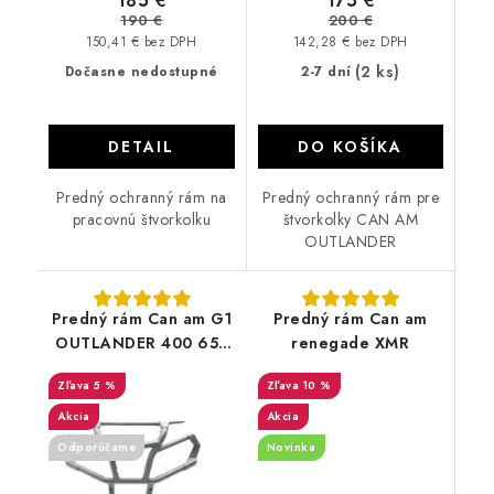
185 €
175 €
190 €
200 €
150,41 € bez DPH
142,28 € bez DPH
(2 ks)
Dočasne nedostupné
2-7 dní
DETAIL
DO KOŠÍKA
Predný ochranný rám na
Predný ochranný rám pre
pracovnú štvorkolku
štvorkolky CAN AM
OUTLANDER
Predný rám Can am G1
Predný rám Can am
OUTLANDER 400 650
renegade XMR
800
5 %
10 %
Akcia
Akcia
Odporúčame
Novinka