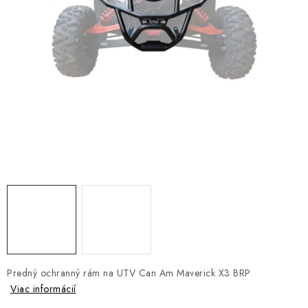
NÁVLEKY TLMIČOV
NAVIJAKY COME UP WARN
OLEJE MAXIMA A FILTRE
ROZŠIROVACIE PLASTY BLATNÍKOV
PRÍVESY - VOZÍKY
RADLICE NA SNEH - PLUHY
PRILBY LS2
ŠTVORKOLKY
Predný ochranný rám na UTV Can Am Maverick X3 BRP
NOVINKY
Viac informácií