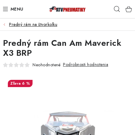
Prejsť
Hľad
na
obsah
Predný rám na štvorkolku
PNEUMATIKY
Predný rám Can Am Maverick
DISKY
X3 BRP
ROZŠIROVACIE PODLOŽKY
Podrobnosti hodnotenia
Neohodnotené
NÁHRADNÉ DIELY NA ŠTVORKOLKY
6 %
OCHRANNÉ RÁMY
KUFRE A BOXY
KRYTY PODVOZKU