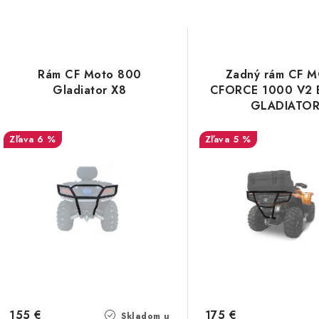
Rám CF Moto 800
Zadný rám CF 
Gladiator X8
CFORCE 1000 V2 
GLADIATO
6 %
5 %
155 €
175 €
Skladom u