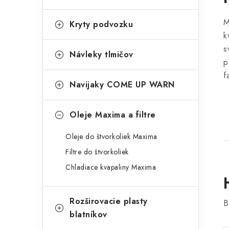
M
Kryty podvozku
k
s
Návleky tlmičov
p
f
Navijaky COME UP WARN
Oleje Maxima a filtre
Oleje do štvorkoliek Maxima
Filtre do štvorkoliek
Chladiace kvapaliny Maxima
Rozširovacie plasty
B
blatníkov