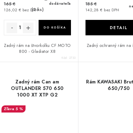
165 €
185 €
dodávateľa
n
(2 ks)
126,02 € bez DPH
142,28 € bez DPH
DETAIL
DO KOŠÍKA
Zadný rám na štvorkolku CF MOTO
Zadný ochranný rám na š
800 - Gladiator X8
Kód:
2733
Zadný rám Can am
Rám KAWASAKI Brut
OUTLANDER 570 650
650/750
1000 XT XTP G2
5 %