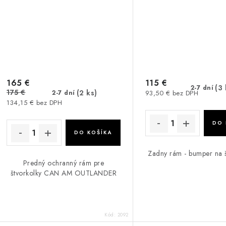
165 €
115 €
(3 
2-7 dní
175 €
(2 ks)
2-7 dní
93,50 € bez DPH
134,15 € bez DPH
DO 
DO KOŠÍKA
Zadny rám - bumper na š
Predný ochranný rám pre
štvorkolky CAN AM OUTLANDER
Kód:
2092