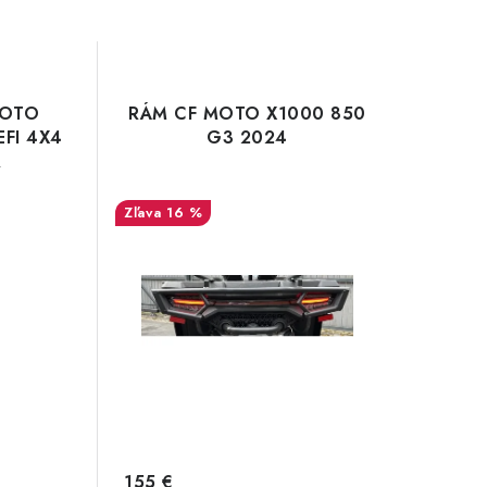
MOTO
RÁM CF MOTO X1000 850
EFI 4X4
G3 2024
R
16 %
155 €