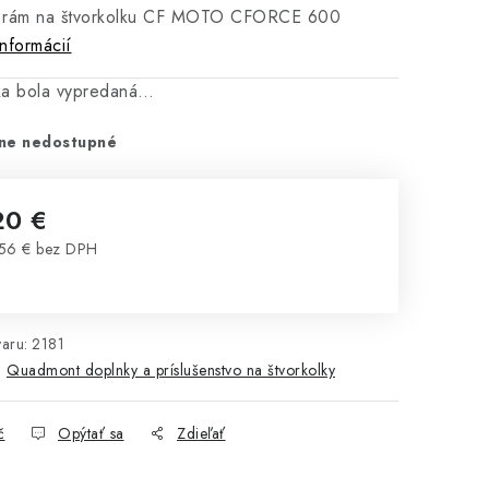
 rám na štvorkolku CF MOTO CFORCE 600
informácií
ka bola vypredaná…
ne nedostupné
20 €
56 € bez DPH
notková cena:
aru:
2181
:
Quadmont doplnky a príslušenstvo na štvorkolky
č
Opýtať sa
Zdieľať