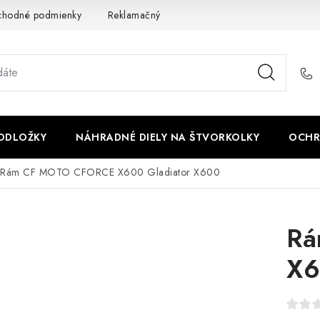
chodné podmienky
Reklamačný poriadok - formulár
Kontakt
PODLOŽKY
NÁHRADNÉ DIELY NA ŠTVORKOLKY
OCHR
Rám CF MOTO CFORCE X600 Gladiator X600
Rá
X6