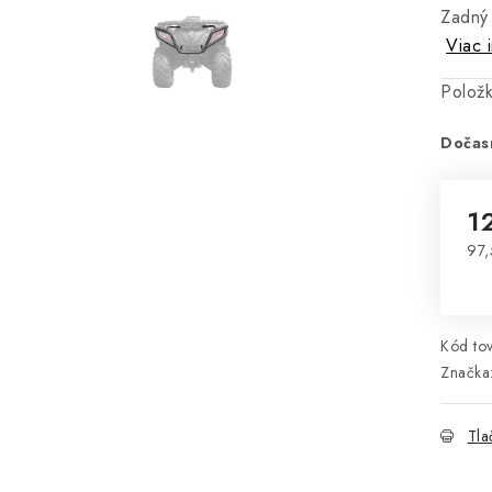
Zadný
Viac 
Polož
Dočas
1
97,
Jed
Kód tov
Značka
Tla