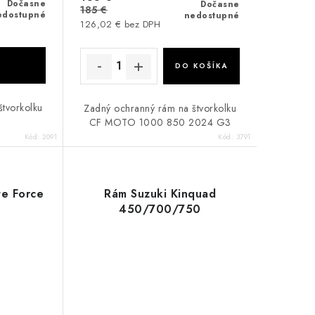
Dočasne
Dočasne
185 €
edostupné
nedostupné
126,02 € bez DPH
DO KOŠÍKA
tvorkolku
Zadný ochranný rám na štvorkolku
CF MOTO 1000 850 2024 G3
Kód:
2091
Kód:
3791
e Force
Rám Suzuki Kinquad
450/700/750