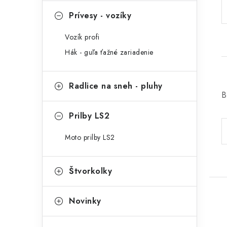
Prívesy - vozíky
Vozík profi
Hák - guľa ťažné zariadenie
Radlice na sneh - pluhy
B
Prilby LS2
Moto prilby LS2
Štvorkolky
Novinky