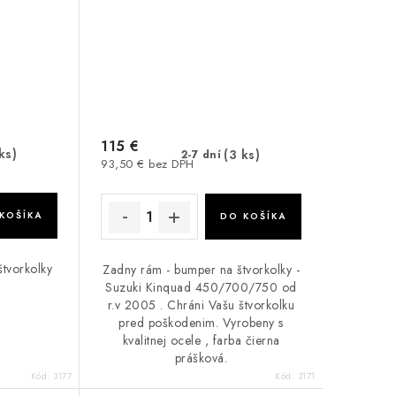
115 €
ks)
(3 ks)
2-7 dní
93,50 € bez DPH
KOŠÍKA
DO KOŠÍKA
tvorkolky
Zadny rám - bumper na štvorkolky -
Suzuki Kinquad 450/700/750 od
r.v 2005 . Chráni Vašu štvorkolku
pred poškodenim. Vyrobeny s
kvalitnej ocele , farba čierna
prášková.
Kód:
3177
Kód:
3171