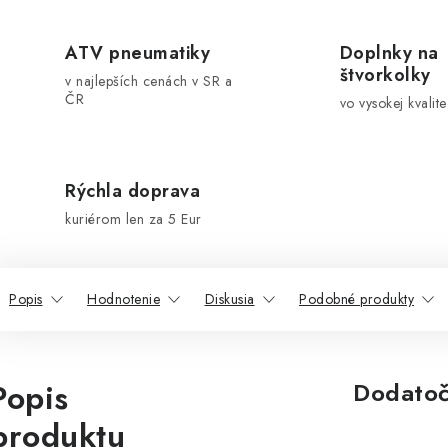
ATV pneumatiky
Doplnky na
štvorkolky
v najlepších cenách v SR a
ČR
vo vysokej kvalite
Rýchla doprava
kuriérom len za 5 Eur
Popis
Hodnotenie
Diskusia
Podobné produkty
Popis
Dodatoč
produktu