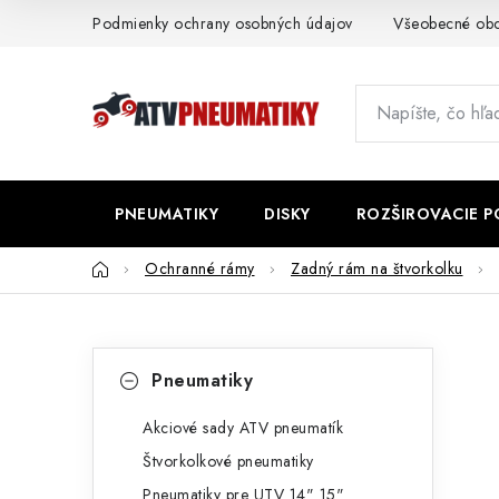
Prejsť
Podmienky ochrany osobných údajov
Všeobecné ob
na
obsah
PNEUMATIKY
DISKY
ROZŠIROVACIE 
Domov
Ochranné rámy
Zadný rám na štvorkolku
B
K
Preskočiť
Pneumatiky
kategórie
a
o
t
Akciové sady ATV pneumatík
č
Štvorkolkové pneumatiky
e
n
Pneumatiky pre UTV 14" 15"