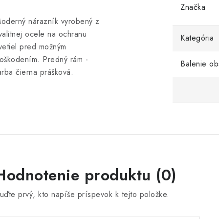
Značka
oderný nárazník vyrobený z
valitnej ocele na ochranu
Kategória
vetiel pred možným
oškodením. Predný rám -
Balenie ob
arba čierna prášková.
Hodnotenie produktu (0)
uďte prvý, kto napíše príspevok k tejto položke.