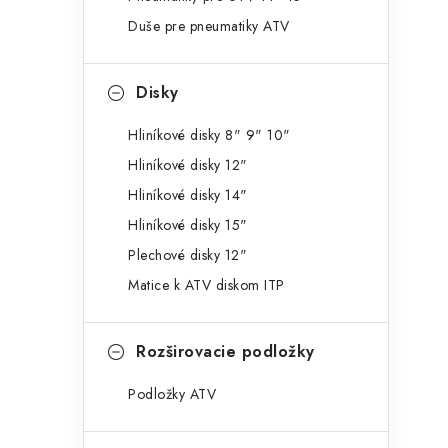
g
ý
Duše pre pneumatiky ATV
ó
p
r
Disky
a
i
e
n
Hliníkové disky 8" 9" 10"
Hliníkové disky 12"
e
Hliníkové disky 14"
l
Hliníkové disky 15"
Plechové disky 12"
Matice k ATV diskom ITP
Rozširovacie podložky
Podložky ATV