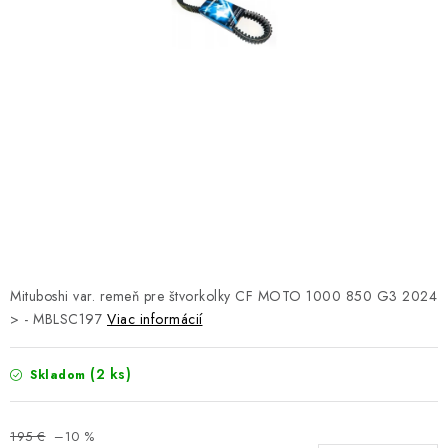
NÁVLEKY TLMIČOV
NAVIJAKY COME UP WARN
OLEJE MAXIMA A FILTRE
ROZŠIROVACIE PLASTY BLATNÍKOV
PRÍVESY - VOZÍKY
RADLICE NA SNEH - PLUHY
Mituboshi var. remeň pre štvorkolky CF MOTO 1000 850 G3 2024
PRILBY LS2
> - MBLSC197
Viac informácií
ŠTVORKOLKY
(2 ks)
Skladom
NOVINKY
195 €
–10 %