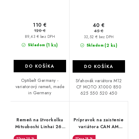
110 €
40 €
120 €
45 €
89,43 € bez DPH
32,52 € bez DPH
(1 ks)
Skladom
(2 ks)
Skladom
DO KOŠÍKA
DO KOŠÍKA
Optibelt Germany -
Sťahovák variátora M12
variatorový remeň, made
CF MOTO X1000 850
in Germany
625 550 520 450
Remeň na štvorkolku
Prípravok na zaistenie
Mitsuboshi Linhai 260
variátora CAN AM
300 400 MBLSC006
Clutch holder IB
10 %
18 %