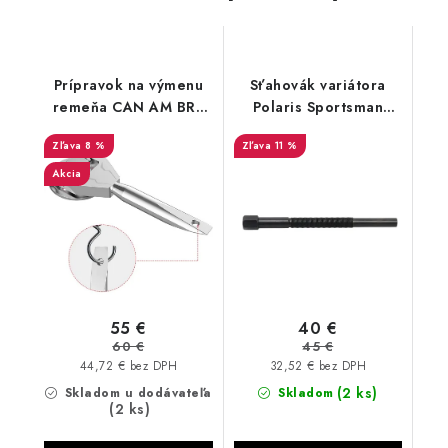
Prípravok na výmenu
Sťahovák variátora
remeňa CAN AM BRP
Polaris Sportsman
Traxter Maverick
Ranger RZR 2870506
8 %
11 %
Akcia
55 €
40 €
60 €
45 €
44,72 € bez DPH
32,52 € bez DPH
(2 ks)
Skladom u dodávateľa
Skladom
(2 ks)