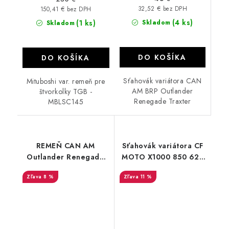
32,52 € bez DPH
150,41 € bez DPH
(4 ks)
(1 ks)
Skladom
Skladom
DO KOŠÍKA
DO KOŠÍKA
Sťahovák variátora CAN
Mituboshi var. remeň pre
AM BRP Outlander
štvorkolky TGB -
Renegade Traxter
MBLSC145
REMEŇ CAN AM
Sťahovák variátora CF
Outlander Renegade
MOTO X1000 850 625
Commander Optibelt
550 520 450
8 %
11 %
11120 715000302