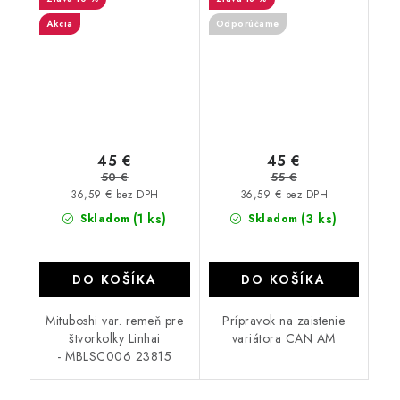
Akcia
Odporúčame
45 €
45 €
50 €
55 €
36,59 € bez DPH
36,59 € bez DPH
(1 ks)
(3 ks)
Skladom
Skladom
DO KOŠÍKA
DO KOŠÍKA
Mituboshi var. remeň pre
Prípravok na zaistenie
štvorkolky Linhai
variátora CAN AM
- MBLSC006 23815