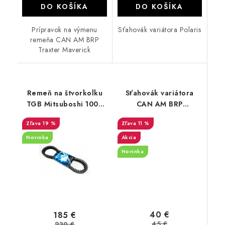
DO KOŠÍKA
DO KOŠÍKA
Prípravok na výmenu
Sťahovák variátora Polaris
remeňa CAN AM BRP
Traxter Maverick
Remeň na štvorkolku
Sťahovák variátora
TGB Mitsuboshi 1000
CAN AM BRP
600 MBLSC145
Outlander Renegade
19 %
11 %
Traxter
Novinka
Akcia
Novinka
40 €
185 €
45 €
230 €