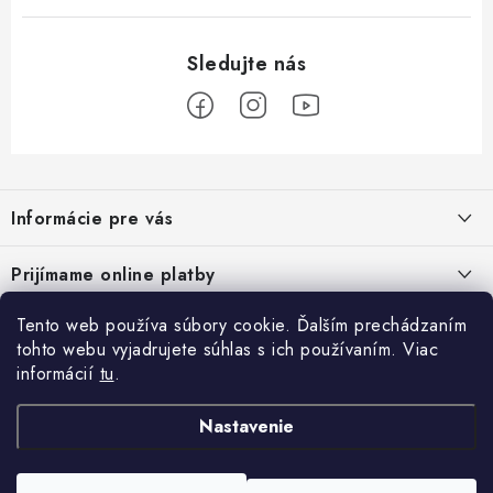
Z
á
Informácie pre vás
p
ä
Podmienky ochrany osobných údajov
Prijímame online platby
t
Všeobecné obchodné podmienky
i
Tento web používa súbory cookie. Ďalším prechádzaním
Prihlásenie
e
Reklamačný poriadok - formulár
tohto webu vyjadrujete súhlas s ich používaním. Viac
E-mail
informácií
tu
.
Facebook
Kontakt
Nastavenie
Posledné hodnotenie produktov
Heslo