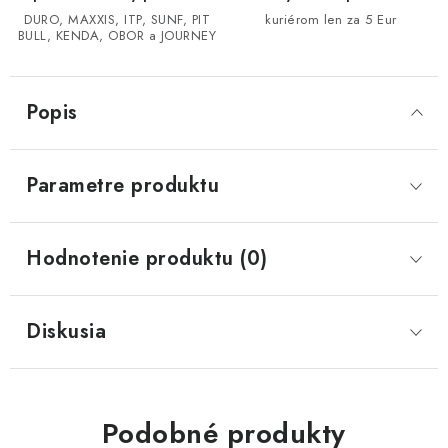
DURO, MAXXIS, ITP, SUNF, PIT
kuriérom len za 5 Eur
BULL, KENDA, OBOR a JOURNEY
CF MOTO CFORCE X850/X1000
POLARIS SPORTSMAN RZR 1000
Popis
LINHAI 400/500/M550/650
Parametre produktu
TGB BLADE 600/1000 LT LTX
SEGWAY SNARLER AT6 AT5
Hodnotenie produktu (0)
Podmienky ochrany osobných údajov
Diskusia
Všeobecné obchodné podmienky
Reklamačný poriadok - formulár
Kontakt
Podobné produkty