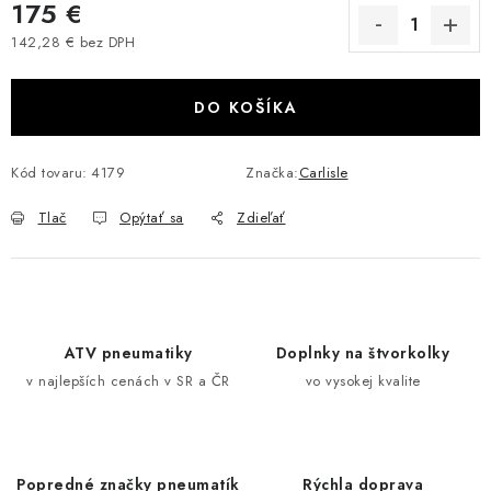
175 €
VÝPREDAJ
142,28 € bez DPH
Jednotková cena:
AKCIA
DO KOŠÍKA
INÉ PRÍSLUŠENSTVO
Kód tovaru:
4179
Značka:
Carlisle
YAMAHA GRIZZLY 550/660/700
Tlač
Opýtať sa
Zdieľať
SUZUKI KINGQUAD 700/750 LTA
CAN AM OUTLANDER 570/650/800/1000
ATV pneumatiky
Doplnky na štvorkolky
CAN AM RENEGADE 570/650/800/1000
v najlepších cenách v SR a ČR
vo vysokej kvalite
CF MOTO X450/X520/X550/X625
CF MOTO 800/850 GLADIATOR X8
Popredné značky pneumatík
Rýchla doprava