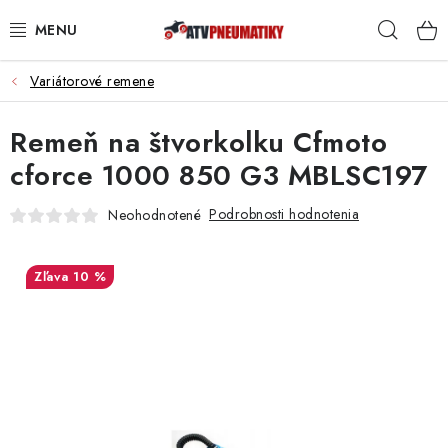
Prejsť
Hľad
na
obsah
Variátorové remene
PNEUMATIKY
Remeň na štvorkolku Cfmoto
DISKY
cforce 1000 850 G3 MBLSC197
ROZŠIROVACIE PODLOŽKY
Podrobnosti hodnotenia
Neohodnotené
NÁHRADNÉ DIELY NA ŠTVORKOLKY
10 %
OCHRANNÉ RÁMY
KUFRE A BOXY
KRYTY PODVOZKU