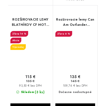
ROZŠIROVACIE LEMY
Rozširovacie lemy Can
BLATNÍKOV CF MOTO
Am Outlander
1000 850 CFORCE
500/650/800 G1
14 %
6 %
1000
STORM
Akcia
Výpredaj
115 €
135 €
135 €
145 €
93,50 € bez DPH
109,76 € bez DPH
(3 ks)
Skladom
Dočasne nedostupné