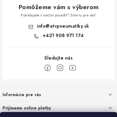
Pomôžeme vám s výberom
Potrebujete s niečím poradiť? Sme tu pre vás!
info
@
atvpneumatiky.sk
+421 908 971 174
Z
á
Informácie pre vás
p
ä
Podmienky ochrany osobných údajov
Prijímame online platby
t
Všeobecné obchodné podmienky