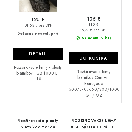
105 €
125 €
110 €
101,63 € bez DPH
85,37 € bez DPH
Dočasne nedostupné
(2 ks)
Skladom
DETAIL
DO KOŠÍKA
Rozširovacie lemy - plasty
Rozširovacie lemy
blatníkov TGB 1000 LT
blatníkov Can Am
LTX
Renegade
500/570/650/800/1000
G1 / G2
Rozširovacie plasty
ROZŠIROVACIE LEMY
blatníkov Honda
BLATNÍKOV CF MOTO