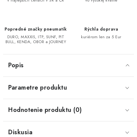
v najlepších cenách v SR a ČR
vo vysokej kvalite
CF MOTO CFORCE X850/X1000
POLARIS SPORTSMAN RZR 1000
Popredné značky pneumatík
Rýchla doprava
DURO, MAXXIS, ITP, SUNF, PIT
kuriérom len za 5 Eur
BULL, KENDA, OBOR a JOURNEY
LINHAI 400/500/M550/650
TGB BLADE 600/1000 LT LTX
Popis
SEGWAY SNARLER AT6 AT5
Parametre produktu
Podmienky ochrany osobných údajov
Všeobecné obchodné podmienky
Hodnotenie produktu (0)
Reklamačný poriadok - formulár
Kontakt
Diskusia