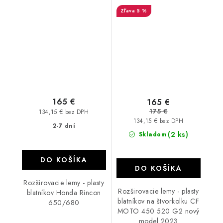
Rincon 650/680
450 520 g2 2023
5 %
165 €
165 €
175 €
134,15 € bez DPH
134,15 € bez DPH
2-7 dní
(2 ks)
Skladom
DO KOŠÍKA
DO KOŠÍKA
Rozširovacie lemy - plasty
Rozširovacie lemy - plasty
blatníkov Honda Rincon
blatníkov na štvorkolku CF
650/680
MOTO 450 520 G2 nový
model 2023