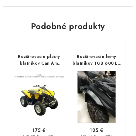
Podobné produkty
Rozširovacie plasty
Rozširovacie lemy
blatníkov Can Am
blatníkov TGB 600 LT
Renegade
LTX
500/570/650/800/1000
G1 / G2 D2O
175 €
125 €