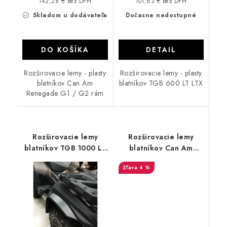
142,28 € bez DPH
101,63 € bez DPH
Skladom u dodávateľa
Dočasne nedostupné
DO KOŠÍKA
DETAIL
Rozširovacie lemy - plasty
Rozširovacie lemy - plasty
blatníkov Can Am
blatníkov TGB 600 LT LTX
Renegade G1 / G2 rám
Rozširovacie lemy
Rozširovacie lemy
blatníkov TGB 1000 LT
blatníkov Can Am
LTX
Renegade
4 %
500/570/650/800/1000
G1 / G2