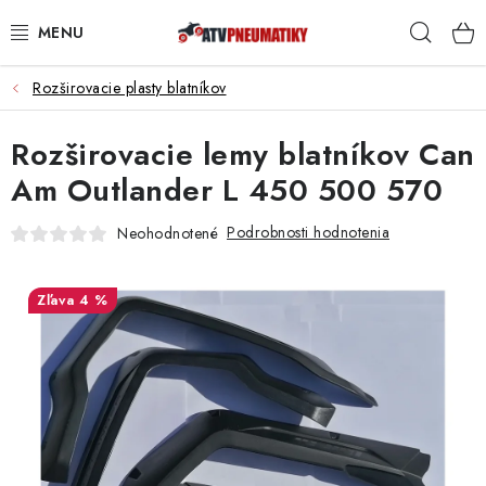
Prejsť
Hľad
na
obsah
Rozširovacie plasty blatníkov
PNEUMATIKY
Rozširovacie lemy blatníkov Can
DISKY
Am Outlander L 450 500 570
ROZŠIROVACIE PODLOŽKY
Podrobnosti hodnotenia
Neohodnotené
NÁHRADNÉ DIELY NA ŠTVORKOLKY
4 %
OCHRANNÉ RÁMY
KUFRE A BOXY
KRYTY PODVOZKU