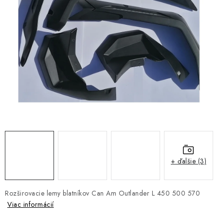
NÁVLEKY TLMIČOV
NAVIJAKY COME UP WARN
OLEJE MAXIMA A FILTRE
ROZŠIROVACIE PLASTY BLATNÍKOV
PRÍVESY - VOZÍKY
RADLICE NA SNEH - PLUHY
PRILBY LS2
+ ďalšie (3)
ŠTVORKOLKY
Rozširovacie lemy blatníkov Can Am Outlander L 450 500 570
NOVINKY
Viac informácií